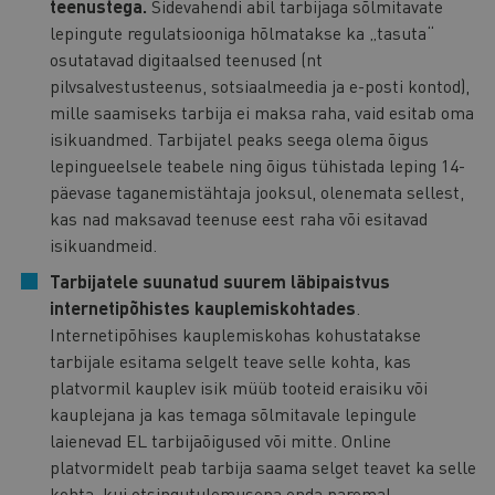
teenustega.
Sidevahendi abil tarbijaga sõlmitavate
lepingute regulatsiooniga hõlmatakse ka „tasuta“
osutatavad digitaalsed teenused (nt
pilvsalvestusteenus, sotsiaalmeedia ja e-posti kontod),
mille saamiseks tarbija ei maksa raha, vaid esitab oma
isikuandmed. Tarbijatel peaks seega olema õigus
lepingueelsele teabele ning õigus tühistada leping 14-
päevase taganemistähtaja jooksul, olenemata sellest,
kas nad maksavad teenuse eest raha või esitavad
isikuandmeid.
Tarbijatele suunatud suurem läbipaistvus
internetipõhistes kauplemiskohtades
.
Internetipõhises kauplemiskohas kohustatakse
tarbijale esitama selgelt teave selle kohta, kas
platvormil kauplev isik müüb tooteid eraisiku või
kauplejana ja kas temaga sõlmitavale lepingule
laienevad EL tarbijaõigused või mitte. Online
platvormidelt peab tarbija saama selget teavet ka selle
kohta, kui otsingutulemusena enda paremal