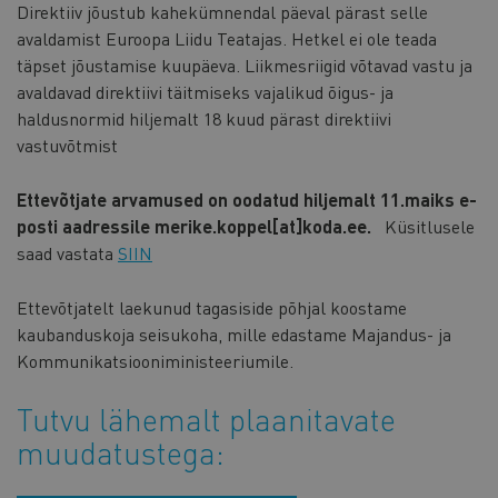
Direktiiv jõustub kahekümnendal päeval pärast selle
avaldamist Euroopa Liidu Teatajas. Hetkel ei ole teada
täpset jõustamise kuupäeva. Liikmesriigid võtavad vastu ja
avaldavad direktiivi täitmiseks vajalikud õigus- ja
haldusnormid hiljemalt 18 kuud pärast direktiivi
vastuvõtmist
Ettevõtjate arvamused on oodatud hiljemalt 11.maiks e-
posti aadressile merike.koppel[at]koda.ee.
Küsitlusele
saad vastata
SIIN
Ettevõtjatelt laekunud tagasiside põhjal koostame
kaubanduskoja seisukoha, mille edastame Majandus- ja
Kommunikatsiooniministeeriumile.
Tutvu lähemalt plaanitavate
muudatustega: