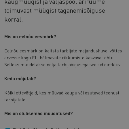
kaugmüügist ja väljaspool äriruume
toimuvast müügist taganemisõiguse
korral.
Mis on eelnõu eesmärk?
Eelnõu eesmärk on kaitsta tarbijate majandushuve, võttes
arvesse kogu ELi hõlmavate rikkumiste kasvavat ohtu.
Selleks muudetakse nelja tarbijaõigusega seotud direktiivi.
Keda mõjutab?
Kõiki ettevõtjaid, kes müüvad kaupu või osutavad teenust
tarbijatele.
Mis on olulisemad muudatused?