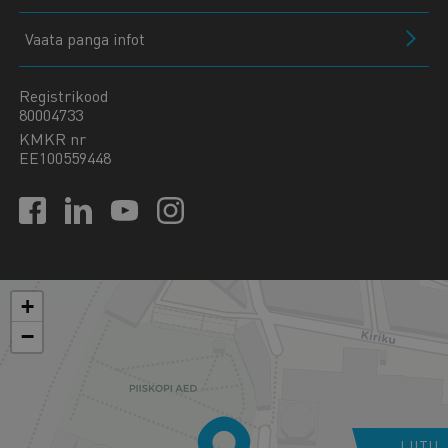
Vaata panga infot
Registrikood
80004733
KMKR nr
EE100559448
+
−
LIITU