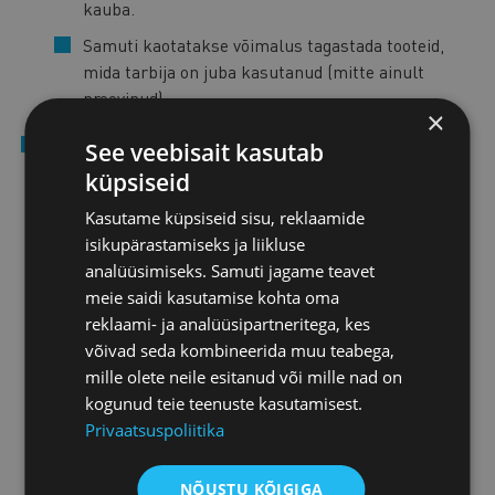
kauba.
Samuti kaotatakse võimalus tagastada tooteid,
mida tarbija on juba kasutanud (mitte ainult
proovinud).
×
Tõhusamad, proportsionaalsemad ja hoiatavamad
See veebisait kasutab
karistused laiaulatuslike piiriüleste rikkumiste
küpsiseid
eest.
Kõigisse muudetavatesse direktiividesse
Kasutame küpsiseid sisu, reklaamide
lisatakse artikkel karistuste määramise kohta ja
isikupärastamiseks ja liikluse
kehtestatakse kriteeriumid, mida tuleb karistuste
analüüsimiseks. Samuti jagame teavet
määramisel arvesse võtta, näiteks rikkumisest
meie saidi kasutamise kohta oma
mõjutatud tarbijate arv, kaasa arvatud tarbijad teistes
reklaami- ja analüüsipartneritega, kes
liikmeriikides, kaupleja eelnevad rikkumised jm.
võivad seda kombineerida muu teabega,
Lisaks nähakse ette, et laiaulatusliku rikkumise
mille olete neile esitanud või mille nad on
korral, kui kaupleja rikkumine mõjutab tema
kogunud teie teenuste kasutamisest.
asukohariigi ja vähemalt kahe muu liikmesriigi
Privaatsuspoliitika
tarbijaid, võib igas asjaomases liikmesriigis määrata
kauplejale trahvi, mille maksimaalne suurus on 4%
kaupleja aastakäibest.
NÕUSTU KÕIGIGA