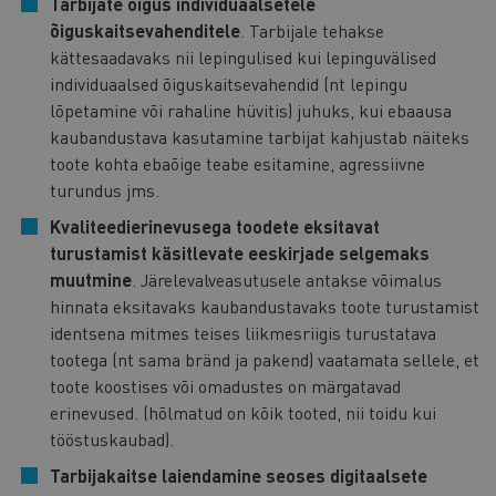
Tarbijate õigus individuaalsetele
õiguskaitsevahenditele
. Tarbijale tehakse
kättesaadavaks nii lepingulised kui lepinguvälised
individuaalsed õiguskaitsevahendid (nt lepingu
lõpetamine või rahaline hüvitis) juhuks, kui ebaausa
kaubandustava kasutamine tarbijat kahjustab näiteks
toote kohta ebaõige teabe esitamine, agressiivne
turundus jms.
Kvaliteedierinevusega toodete eksitavat
turustamist käsitlevate eeskirjade selgemaks
muutmine
. Järelevalveasutusele antakse võimalus
hinnata eksitavaks kaubandustavaks toote turustamist
identsena mitmes teises liikmesriigis turustatava
tootega (nt sama bränd ja pakend) vaatamata sellele, et
toote koostises või omadustes on märgatavad
erinevused. (hõlmatud on kõik tooted, nii toidu kui
tööstuskaubad).
Tarbijakaitse laiendamine seoses digitaalsete