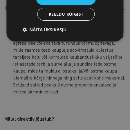
Eeskirjad väljaspool äriruume toimuva müügi kohta.
KEELDU KÕIGIST
Ehkki väljaspool äriruume toimuv müük kujutab
endast seaduslikku ja väljakujunenud müügikanalit, ei
takistata liikmesriikidel vastu võtmast eeskirju
NÄITA ÜKSIKASJU
tarbijate õigustatud huvide kaitseks seoses mõne eriti
agressiivse või eksitava turundus või müügitavaga,
mille raames teeb kaupleja soovimatuid külastusi
tarbijate koju või korraldab kaubanduslikku väljasõite
(et asetada tarbija surve alla ja sundida teda ostma
kaupa, mida ta muidu ei ostaks, ja/või ostma kaupa
ülemäära kõrge hinnaga ning selle eest kohe maksma).
Sellised sätted peaksid olema proportsionaalsed ja
mittediskrimineerivad.
Millal direktiiv jõustub?