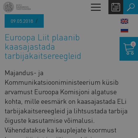
Liigu
Toggle
edasi
navigation
põhisisu
09.05.2018
LANG
juurde
SWIT
Euroopa Liit plaanib
Ostukor
kaasajastada
0
tarbijakaitsereegleid
Majandus- ja
Kommunikatsiooniministeerium küsib
arvamust Euroopa Komisjoni algatuse
kohta, mille eesmärk on kaasajastada ELi
tarbijakaitsereegleid ja lihtsustada tarbija
õiguste kasutamise võimalusi.
Vähendatakse ka kauplejate koormust