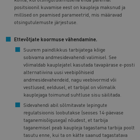
positsioonil kuvamise eest on kaupleja maksnud ja
millised on peamised parameetrid, mis määravad
otsingutulemuste järjestuse.
Ettevõtjate koormuse vähendamine.
Suurem paindlikkus tarbijatega kõige
sobivama andmesidevahendi valimisel. See
võimaldab kauplejatel kasutada tavapärase e-posti
alternatiivina uusi veebipõhiseid
andmesidevahendeid, nagu veebivormid või
vestlused, eeldusel, et tarbijal on võimalik
kauplejaga toimunud suhtluse sisu säilitada.
Sidevahendi abil sõlmitavate lepingute
regulatsioonis loobutakse (seoses 14-päevase
taganemisõigusega) nõudest, et tarbija
taganemisel peab kaupleja tagastama tarbija poolt
tasutu enne, kui ta on kätte saanud tagastatava