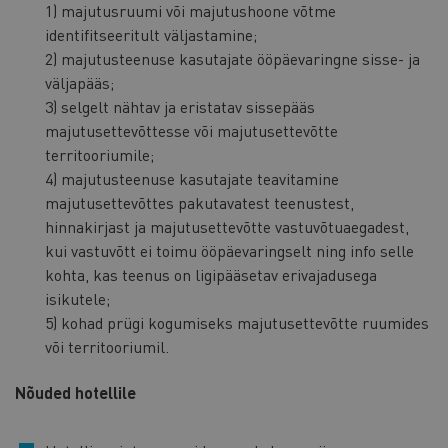
1) majutusruumi või majutushoone võtme
identifitseeritult väljastamine;
2) majutusteenuse kasutajate ööpäevaringne sisse- ja
väljapääs;
3) selgelt nähtav ja eristatav sissepääs
majutusettevõttesse või majutusettevõtte
territooriumile;
4) majutusteenuse kasutajate teavitamine
majutusettevõttes pakutavatest teenustest,
hinnakirjast ja majutusettevõtte vastuvõtuaegadest,
kui vastuvõtt ei toimu ööpäevaringselt ning info selle
kohta, kas teenus on ligipääsetav erivajadusega
isikutele;
5) kohad prügi kogumiseks majutusettevõtte ruumides
või territooriumil.
Nõuded hotellile