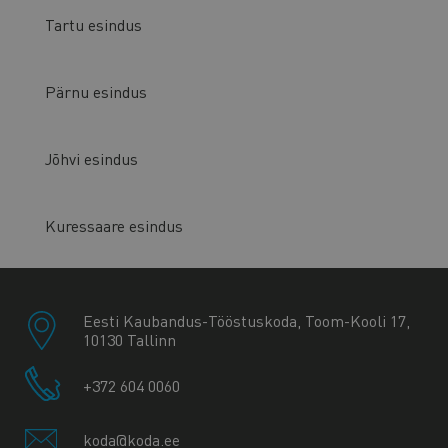
Tartu esindus
Pärnu esindus
Jõhvi esindus
Kuressaare esindus
Eesti Kaubandus-Tööstuskoda, Toom-Kooli 17,
10130 Tallinn
+372 604 0060
koda@koda.ee