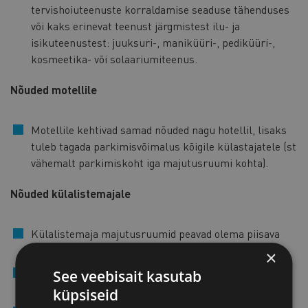
tervishoiuteenuste korraldamise seaduse tähenduses
või kaks erinevat teenust järgmistest ilu- ja
isikuteenustest: juuksuri-, maniküüri-, pediküüri-,
kosmeetika- või solaariumiteenus.
Nõuded motellile
Motellile kehtivad samad nõuded nagu hotellil, lisaks
tuleb tagada parkimisvõimalus kõigile külastajatele (st
vähemalt parkimiskoht iga majutusruumi kohta).
Nõuded külalistemajale
Külalistemaja majutusruumid peavad olema piisava
puhkealaga.
×
Külalistemajas tuleb tagada rätikute ja voodipesu
See veebisait kasutab
olemasolu majutusruumis.
küpsiseid