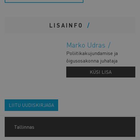
LISAINFO
Marko Udras
Poliitikakujundamise ja
õigusosakonna juhataja
KÜSI LISA
LIITU UUDISKIRJAGA
Tallinnas