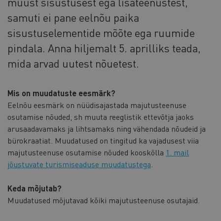
muust sisustusest ega lisateenustest,
samuti ei pane eelnõu paika
sisustuselementide mõõte ega ruumide
pindala. Anna hiljemalt 5. aprilliks teada,
mida arvad uutest nõuetest.
Mis on muudatuste eesmärk?
Eelnõu eesmärk on nüüdisajastada majutusteenuse
osutamise nõuded, sh muuta reeglistik ettevõtja jaoks
arusaadavamaks ja lihtsamaks ning vähendada nõudeid ja
bürokraatiat. Muudatused on tingitud ka vajadusest viia
majutusteenuse osutamise nõuded kooskõlla
1. mail
jõustuvate turismiseaduse muudatustega
.
Keda mõjutab?
Muudatused mõjutavad kõiki majutusteenuse osutajaid.