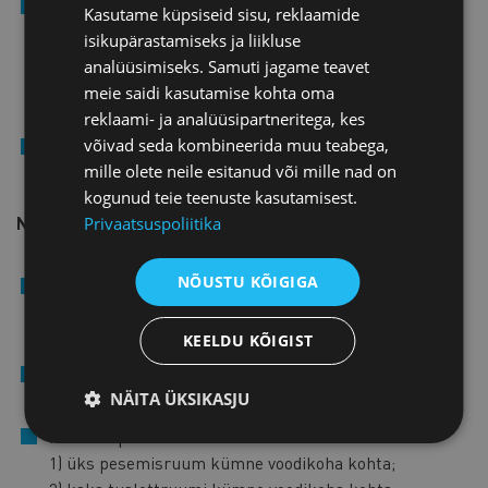
Külalistemaja pesemis- ja tualettruumid võivad olla
Kasutame küpsiseid sisu, reklaamide
ühiskasutuses. Ühiskasutuses oleva pesemis- ja
isikupärastamiseks ja liikluse
tualettruumi korral peab olema vähemalt:
analüüsimiseks. Samuti jagame teavet
1) üks pesemisruum kümne voodikoha kohta;
meie saidi kasutamise kohta oma
2) kaks tualettruumi kümne voodikoha kohta.
reklaami- ja analüüsipartneritega, kes
võivad seda kombineerida muu teabega,
Toitlustamise osas tuleb järgida sama nõuet, mis
mille olete neile esitanud või mille nad on
kehtib hotellide osas.
kogunud teie teenuste kasutamisest.
Nõuded hostelile
Privaatsuspoliitika
NÕUSTU KÕIGIGA
Majutusruumides või -hoones peab olema toidu
valmistamise võimalus ning puhkamiseks ja
einetamiseks mõeldud ala.
KEELDU KÕIGIST
Majutusruumis tuleb tagada voodipesu ja rätikute
NÄITA ÜKSIKASJU
olemasolu või nende laenutamise võimalus.
Hostelis peab olema vähemalt:
1) üks pesemisruum kümne voodikoha kohta;