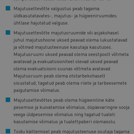
Majutusettevõtte valgustus peab tagama
üldkasutatavates-, majutus- ja hügieeniruumides
ühtlase hajutatud valguse.
Majutusettevõtte majutusruumide või asjakohasel
juhul majutushoone uksed peavad olema lukustatavad
ja võtmed majutusteenuse kasutaja kasutuses.
Majutusruumi uksed peavad olema seestpoolt võtmeta
avatavad ja evakuatsiooniteel olevad uksed peavad
olema evakuatsiooni suunas võtmeta avatavad.
Majutusruum peab olema otstarbekohaselt
sisustatud, tagatud peab olema riiete ja tarbeesemete
paigutamise võimalus.
Majutusettevõttes peab olema hügieeniline käte
pesemise ja kuivatamise võimalus, ööpäevaringne sooja
veega üldpesemise võimalus ning tagatud tualeti
kasutamise võimalus ja tualettpaberi olemasolu.
Toidu käitlemisel peab majutusteenuse osutaja tagama