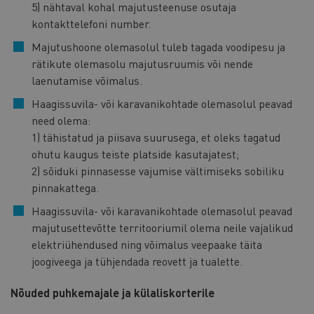
5) nähtaval kohal majutusteenuse osutaja
kontakttelefoni number.
Majutushoone olemasolul tuleb tagada voodipesu ja
rätikute olemasolu majutusruumis või nende
laenutamise võimalus.
Haagissuvila- või karavanikohtade olemasolul peavad
need olema:
1) tähistatud ja piisava suurusega, et oleks tagatud
ohutu kaugus teiste platside kasutajatest;
2) sõiduki pinnasesse vajumise vältimiseks sobiliku
pinnakattega.
Haagissuvila- või karavanikohtade olemasolul peavad
majutusettevõtte territooriumil olema neile vajalikud
elektriühendused ning võimalus veepaake täita
joogiveega ja tühjendada reovett ja tualette.
Nõuded puhkemajale ja külaliskorterile