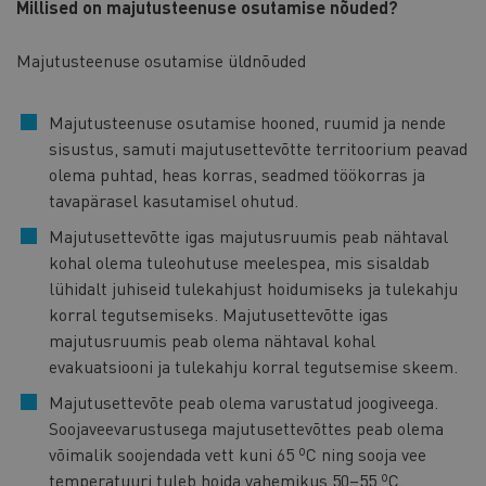
Millised on majutusteenuse osutamise nõuded?
Majutusteenuse osutamise üldnõuded
Majutusteenuse osutamise hooned, ruumid ja nende
sisustus, samuti majutusettevõtte territoorium peavad
olema puhtad, heas korras, seadmed töökorras ja
tavapärasel kasutamisel ohutud.
Majutusettevõtte igas majutusruumis peab nähtaval
kohal olema tuleohutuse meelespea, mis sisaldab
lühidalt juhiseid tulekahjust hoidumiseks ja tulekahju
korral tegutsemiseks. Majutusettevõtte igas
majutusruumis peab olema nähtaval kohal
evakuatsiooni ja tulekahju korral tegutsemise skeem.
Majutusettevõte peab olema varustatud joogiveega.
Soojaveevarustusega majutusettevõttes peab olema
võimalik soojendada vett kuni 65 ºC ning sooja vee
temperatuuri tuleb hoida vahemikus 50–55 ºC.