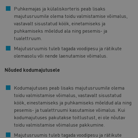
Puhkemajas ja külaliskorteris peab lisaks
majutusruumile olema toidu valmistamise võimalus,
vastavalt sisustatud köök, einetamiseks ja
puhkamiseks mõeldud ala ning pesemis- ja
tualettruum.
Majutusruumis tuleb tagada voodipesu ja rätikute
olemasolu või nende laenutamise võimalus.
Nõuded kodumajutusele
Kodumajutuses peab lisaks majutusruumile olema
toidu valmistamise võimalus, vastavalt sisustatud
köök, einestamiseks ja puhkamiseks mõeldud ala ning
pesemis- ja tualettruumi kasutamise võimalus. Kui
kodumajutuses pakutakse toitlustust, ei ole nõutav
toidu valmistamise võimaluse pakkumine.
Majutusruumis tuleb tagada voodipesu ja rätikute