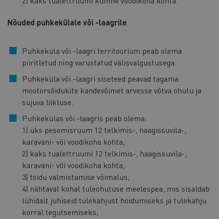
2) kaks tualettruumi kümne voodikoha kohta.
Nõuded puhkekülale või -laagrile
Puhkeküla või -laagri territoorium peab olema
piiritletud ning varustatud välisvalgustusega.
Puhkeküla või -laagri siseteed peavad tagama
mootorsõidukite kandevõimet arvesse võtva ohutu ja
sujuva liikluse.
Puhkekülas või -laagris peab olema:
1) üks pesemisruum 12 telkimis-, haagissuvila-,
karavani- või voodikoha kohta;
2) kaks tualettruumi 12 telkimis-, haagissuvila-,
karavani- või voodikoha kohta;
3) toidu valmistamise võimalus;
4) nähtaval kohal tuleohutuse meelespea, mis sisaldab
lühidalt juhiseid tulekahjust hoidumiseks ja tulekahju
korral tegutsemiseks;