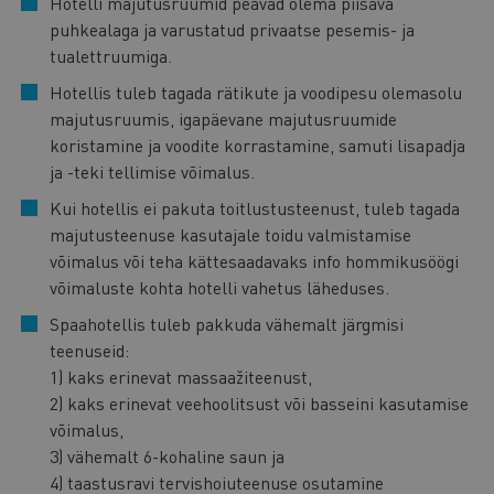
Hotelli majutusruumid peavad olema piisava
puhkealaga ja varustatud privaatse pesemis- ja
tualettruumiga.
Hotellis tuleb tagada rätikute ja voodipesu olemasolu
majutusruumis, igapäevane majutusruumide
koristamine ja voodite korrastamine, samuti lisapadja
ja -teki tellimise võimalus.
Kui hotellis ei pakuta toitlustusteenust, tuleb tagada
majutusteenuse kasutajale toidu valmistamise
võimalus või teha kättesaadavaks info hommikusöögi
võimaluste kohta hotelli vahetus läheduses.
Spaahotellis tuleb pakkuda vähemalt järgmisi
teenuseid:
1) kaks erinevat massaažiteenust,
2) kaks erinevat veehoolitsust või basseini kasutamise
võimalus,
3) vähemalt 6-kohaline saun ja
4) taastusravi tervishoiuteenuse osutamine