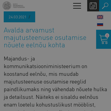
Liigu
Toggle
edasi
navigation
põhisisu
24.03.2021
LANG
juurde
SWIT
Avalda arvamust
Ostukor
majutusteenuse osutamise
0
nõuete eelnõu kohta
Majandus- ja
kommunikatsiooniministeerium on
koostanud eelnõu, mis muudab
majutusteenuse osutamise reeglid
paindlikumaks ning vähendab nõuete hulka
ja detailsust. Näiteks ei sisaldu eelnõus
enam loetelu kohustuslikust mööblist,