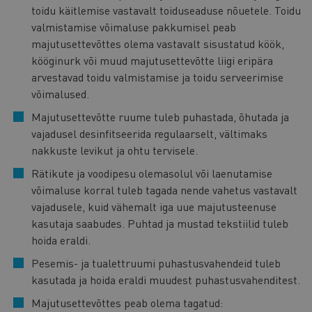
toidu käitlemise vastavalt toiduseaduse nõuetele. Toidu
valmistamise võimaluse pakkumisel peab
majutusettevõttes olema vastavalt sisustatud köök,
kööginurk või muud majutusettevõtte liigi eripära
arvestavad toidu valmistamise ja toidu serveerimise
võimalused.
Majutusettevõtte ruume tuleb puhastada, õhutada ja
vajadusel desinfitseerida regulaarselt, vältimaks
nakkuste levikut ja ohtu tervisele.
Rätikute ja voodipesu olemasolul või laenutamise
võimaluse korral tuleb tagada nende vahetus vastavalt
vajadusele, kuid vähemalt iga uue majutusteenuse
kasutaja saabudes. Puhtad ja mustad tekstiilid tuleb
hoida eraldi.
Pesemis- ja tualettruumi puhastusvahendeid tuleb
kasutada ja hoida eraldi muudest puhastusvahenditest.
Majutusettevõttes peab olema tagatud: