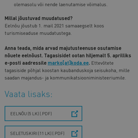
olemasolu või nende laenutamise võimalus.
Millal jõustuvad muudatused?
Eelnõu jõustub 1. mail 2021 samaaegselt koos
turismiseaduse muudatustega.
Anna teada, mida arvad majutusteenuse osutamise
nõuete eelnõust. Tagasisidet ootan hiljemalt 5. aprilliks
e-posti aadressile
marko[at]koda.ee
.
Ettevõtete
tagasiside põhjal koostan kaubanduskoja seisukoha, mille
saadan majandus- ja kommunikatsiooniministeeriumile.
Vaata lisaks:
EELNÕU (5 LK) (.PDF)
SELETUSKIRI (11 LK) (.PDF)