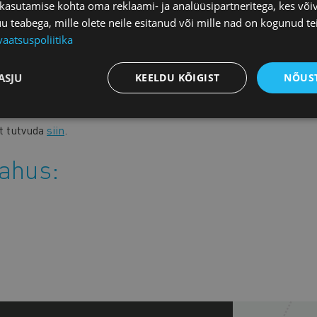
 kasutamise kohta oma reklaami- ja analüüsipartneritega, kes või
teabega, mille olete neile esitanud või mille nad on kogunud te
nde piirarvu valdkondade lõikes. Tegemist oleks täiendava
vaatsuspoliitika
suurendaks nii siseministeeriumi kui ka politsei- ja
rda keerulisemaks elamisloa taotleja kui ka tema
amisega märgatavat lisandväärtuse kasvu. Seega tegime
ASJU
KEELDU KÕIGIST
NÕUST
ta sisserände piirarv vabalt jaotamiseks.
t tutvuda
siin
.
mahus: