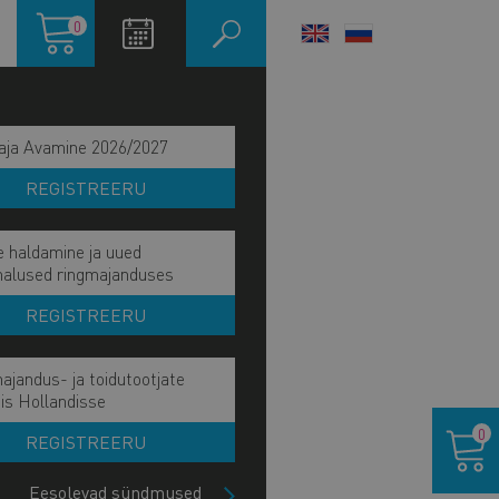
Ostukorv
0
LANGUAGE
SWITCHER
aja Avamine 2026/2027
REGISTREERU
e haldamine ja uued
malused ringmajanduses
REGISTREERU
ajandus- ja toidutootjate
ain
is Hollandisse
IE MÕJU JA EESMÄRK
Ostukor
avigation
0
REGISTREERU
IE TÖÖVÕIDUD
ide
lock
Eesolevad sündmused
TKEL KÄSIL