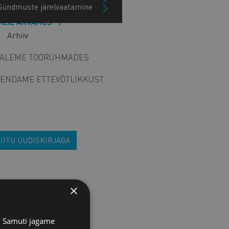
Sündmuste järelvaatamine
MEIE ARVAMUS
Arhiiv
ALEME TÖÖRÜHMADES
ENDAME ETTEVÕTLIKKUST
IITU UUDISKIRJAGA
×
s. Samuti jagame