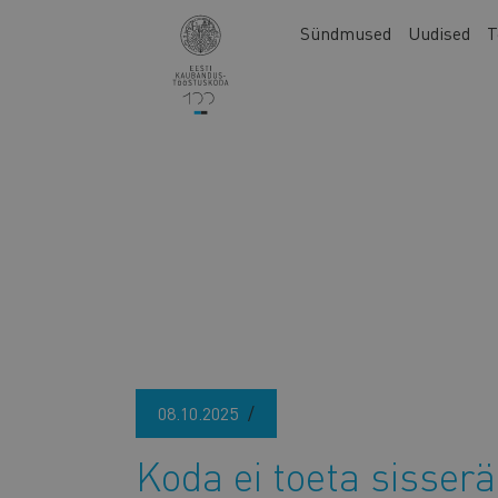
Liigu
Main
Sündmused
Uudised
T
edasi
navigation
põhisisu
juurde
08.10.2025
Koda ei toeta sisser