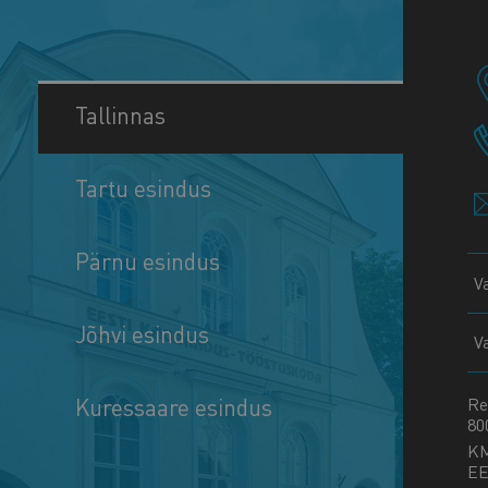
Tallinnas
Tartu esindus
Pärnu esindus
V
Jõhvi esindus
V
Kuressaare esindus
Re
80
K
EE