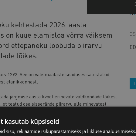
eku kehtestada 2026. aasta
is on kuue elamisloa võrra väiksem
OS
kord ettepaneku loobuda piirarvu
ED
dade lõikes.
rarv 1292. See on välismaalaste seaduses sätestatud
st elanikkonnast.
L
ada järgmise aasta kvoot erinevate valdkondade lõikes.
, et teatud osa sisserände piirarvu alla minevatest
nduses ja laonduses, spordivaldkonnas, ajakirjanikuna,
ing teatud osa sisserände piirarvust on olnud vabalt
it kasutab küpsiseid
d sisu, reklaamide isikupärastamiseks ja liikluse analüüsimisek