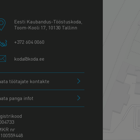
+
−
Eesti Kaubandus-Tööstuskoda,
Toom-Kooli 17, 10130 Tallinn
+372 604 0060
koda@koda.ee
aata töötajate kontakte
aata panga infot
gistrikood
004733
MKR nr
100559448