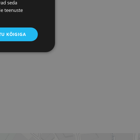
vad seda
ie teenuste
U KÕIGIGA