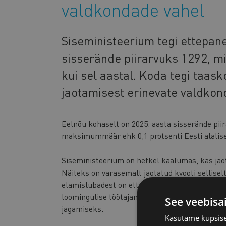
valdkondade vahel
Siseministeerium tegi ettepan
sisserände piirarvuks 1292, m
kui sel aastal. Koda tegi taas
jaotamisest erinevate valdkon
Eelnõu kohaselt on 2025. aasta sisserände pii
maksimummäär ehk 0,1 protsenti Eesti alalise
Siseministeerium on hetkel kaalumas, kas jaot
Näiteks on varasemalt jaotatud kvooti selliselt
elamislubadest on ette nähtud töötamiseks veo
loomingulise töötajana ja välislepingu alusel n
See veebisa
jagamiseks.
Kasutame küpsisei