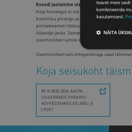
teavet meie saidi
Kvoodi jaotamine oleks ülereguleerimine
kombineerida muu 
Koja hinnangul ei ole mõistlik jaotada sisserä
kasutamisest.
Pri
kunstliku piirangu ja ülereguleerimisega, mis 
piirivalveameti töökoormust ja muudaks oluko
tööandja jaoks. Samas ei kaasne piirarvu jaot
NÄITA ÜKSIK
siseministeeriumile ettepaneku jätta 2026. aas
Siseministeeriumi ettepanekuga saad lähemal
Koja seisukoht täis
08 10 2025 2026. AASTA
SISSERÄNDE PIIRARVU
KEHTESTAMISE EELNÕU_0
(.PDF)