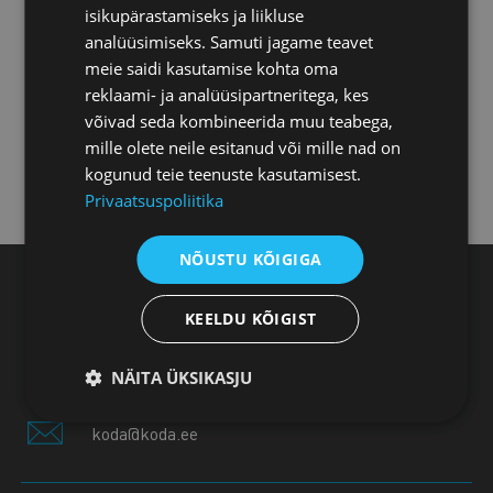
isikupärastamiseks ja liikluse
analüüsimiseks. Samuti jagame teavet
Pärnu esindus
meie saidi kasutamise kohta oma
reklaami- ja analüüsipartneritega, kes
võivad seda kombineerida muu teabega,
Jõhvi esindus
mille olete neile esitanud või mille nad on
kogunud teie teenuste kasutamisest.
Kuressaare esindus
Privaatsuspoliitika
NÕUSTU KÕIGIGA
Eesti Kaubandus-Tööstuskoda, Toom-Kooli 17,
KEELDU KÕIGIST
10130 Tallinn
+372 604 0060
NÄITA ÜKSIKASJU
koda@koda.ee