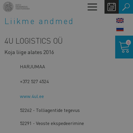
Liigu
Toggle
edasi
navigation
põhisisu
Liikme andmed
LANG
juurde
SWIT
4U LOGISTICS OÜ
Ostukor
0
Koja liige alates 2016
HARJUMAA
+372 527 4524
www.4ul.ee
52262 - Tolliagentide tegevus
52291 - Veoste ekspedeerimine