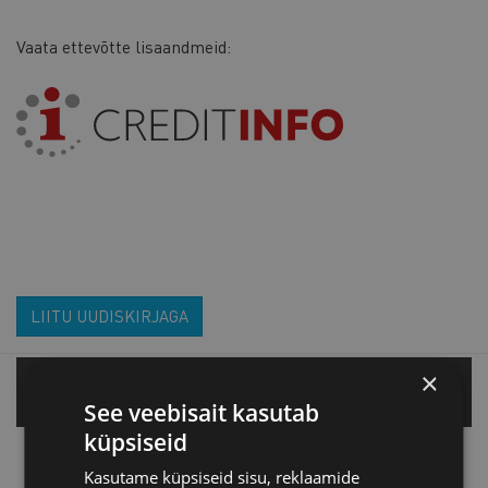
Vaata ettevõtte lisaandmeid:
LIITU UUDISKIRJAGA
×
Tallinnas
See veebisait kasutab
küpsiseid
Tartu esindus
Kasutame küpsiseid sisu, reklaamide