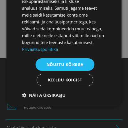
isikupärastamiseks ja liikluse
Pärnu esindus
analüüsimiseks. Samuti jagame teavet
meie saidi kasutamise kohta oma
reklaami- ja analüüsipartneritega, kes
Jõhvi esindus
võivad seda kombineerida muu teabega,
mille olete neile esitanud või mille nad on
kogunud teie teenuste kasutamisest.
Kuressaare esindus
Privaatsuspoliitika
NÕUSTU KÕIGIGA
Eesti Kaubandus-Tööstuskoda, Toom-Kooli 17,
10130 Tallinn
KEELDU KÕIGIST
+372 604 0060
NÄITA ÜKSIKASJU
koda@koda.ee
Vaata töötajate kontakte