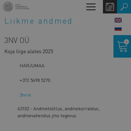
Liigu
Toggle
edasi
navigation
põhisisu
Liikme andmed
LANG
juurde
SWIT
3NV OÜ
Ostukor
0
Koja liige alates 2025
HARJUMAA
+372 5698 5270
3nv.io
63102 - Andmetöötlus, andmekorraldus,
andmevahendus jms tegevus