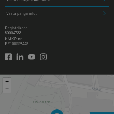
Vaata panga infot
Registrikood
80004733
KMKR nr
EE100559448
+
−