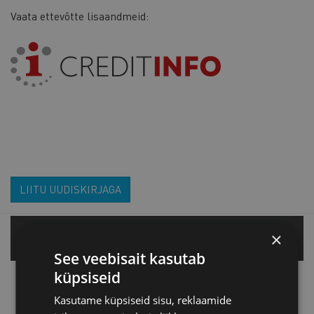
Vaata ettevõtte lisaandmeid:
LIITU UUDISKIRJAGA
×
Tallinnas
See veebisait kasutab
küpsiseid
Tartu esindus
Kasutame küpsiseid sisu, reklaamide