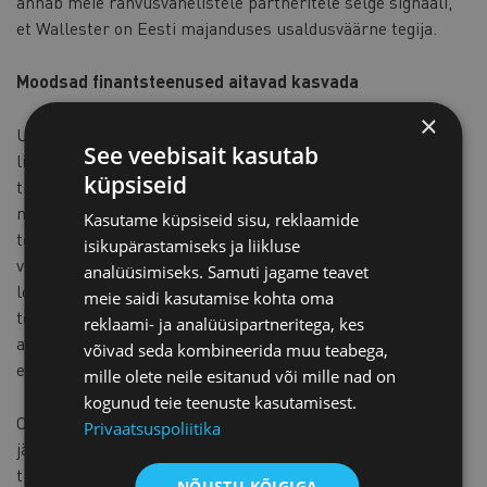
annab meie rahvusvahelistele partneritele selge signaali,
et Wallester on Eesti majanduses usaldusväärne tegija.
Moodsad finantsteenused aitavad kasvada
×
Usume, et meie teenused võivad pakkuda ka teistele koja
See veebisait kasutab
liikmetele väärtust. Olenemata sellest, kas oled
küpsiseid
traditsiooniline ettevõte, kes soovib oma kuluhaldust
moderniseerida, või kasvav idufirma, kes vajab oma
Kasutame küpsiseid sisu, reklaamide
tootesse põimitud finantsteenuste juurutamist. Näiteks
isikupärastamiseks ja liikluse
võimaldab Wallester Businessi platvorm ettevõtetel
analüüsimiseks. Samuti jagame teavet
loobuda käsitsi kuluaruandluse tegemisest. Andes
meie saidi kasutamise kohta oma
töötajatele kasutamiseks spetsiaalsed ettevõtte kaardid ja
reklaami- ja analüüsipartneritega, kes
automatiseerides ostutšekkide kogumise, saavad
võivad seda kombineerida muu teabega,
ettevõtted säästa sadu tunde haldustööle kuluvat aega.
mille olete neile esitanud või mille nad on
kogunud teie teenuste kasutamisest.
Oleme keskendunud edasisele rahvusvahelisele kasvule,
Privaatsuspoliitika
jätkates samal ajal oma põhitehnoloogia arendamist. Meie
tulevikuplaanide hulka kuulub täiustatud tehisintellektil
NÕUSTU KÕIGIGA