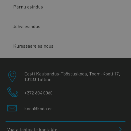
Pärnu esindus
Jõhvi esindus
Kuressaare esindus
Eesti Kaubandus-Tööstuskoda, Toom-Kooli 17,
10130 Tallinn
+372 604 0060
koda@koda.ee
Vaata töötajate kontakte