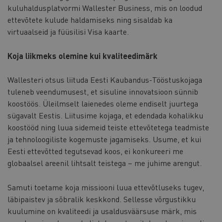
kuluhaldusplatvormi Wallester Business, mis on loodud
ettevõtete kulude haldamiseks ning sisaldab ka
virtuaalseid ja füüsilisi Visa kaarte.
Koja liikmeks olemine kui kvaliteedimärk
Wallesteri otsus liituda Eesti Kaubandus-Tööstuskojaga
tuleneb veendumusest, et sisuline innovatsioon sünnib
koostöös. Üleilmselt laienedes oleme endiselt juurtega
sügavalt Eestis. Liitusime kojaga, et edendada kohalikku
koostööd ning luua sidemeid teiste ettevõtetega teadmiste
ja tehnoloogiliste kogemuste jagamiseks. Usume, et kui
Eesti ettevõtted tegutsevad koos, ei konkureeri me
globaalsel areenil lihtsalt teistega – me juhime arengut.
Samuti toetame koja missiooni luua ettevõtluseks tugev,
läbipaistev ja sõbralik keskkond. Sellesse võrgustikku
kuulumine on kvaliteedi ja usaldusväärsuse märk, mis