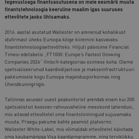
tegevusloaga finantsasutusena on meie eesmärk muuta
finantstehnoloogia keeruline maailm igas suuruses
ettevõtete jaoks lihtsamaks.
2016. aastal asutatud Wallester on arenenud kohalikust
idufirmast üheks Euroopa kõige kiiremini kasvavaks
finantstehnoloogiaettevõtteks. Hiljuti pälvisime Financial
Timesi edetabelis „FT1000: Europe’s Fastest Growing
Companies 2026“
fintech
-kategoorias esimese koha. Oleme
spetsialiseerunud kaardiväljastuse ja makseinfrastruktuuri
pakkumisele kogu Euroopa majanduspiirkonnas ning
Ühendkuningriigis.
Tallinnas asuvast uuest peakontorist arendab enam kui 200
spetsialistist koosnev rahvusvaheline meeskond lahendusi,
mis aitavad ettevõtetel oma finantstoiminguid sujuvamaks
muuta. Praegu pakume kahte peamist platvormi:
Wallester White-Label, mis võimaldab ettevõtetel käivitada
oma kaubamärgiga Visa kaardiprogramme, ning terviklikku