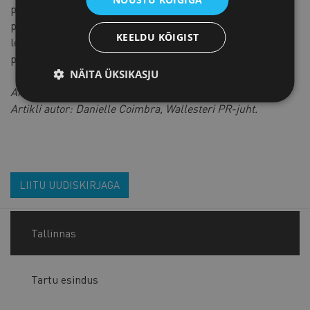
põhineva finantsanalüütika turuletoomine ning oleme
pühendunud kestlikkusele, näiteks lubame vähendada
KEELDU KÕIGIST
lennutranspordi heitkoguseid DHL-i GoGreen Plus’i
programmi kaudu.
NÄITA ÜKSIKASJU
Artikkel ilmus kaubanduskoja ajakirjas Teataja 2/2026
Artikli autor: Danielle Coimbra, Wallesteri PR-juht.
LIITU UUDISKIRJAGA
Tallinnas
Tartu esindus