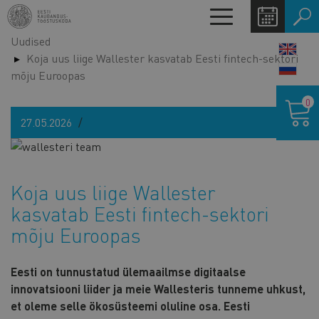
Liigu
Toggle
edasi
navigation
Uudised
põhisisu
LANG
Koja uus liige Wallester kasvatab Eesti fintech-sektori
juurde
SWIT
mõju Euroopas
Ostukor
0
27.05.2026
Koja uus liige Wallester
kasvatab Eesti fintech-sektori
mõju Euroopas
Eesti on tunnustatud ülemaailmse digitaalse
innovatsiooni liider ja meie Wallesteris tunneme uhkust,
et oleme selle ökosüsteemi oluline osa. Eesti