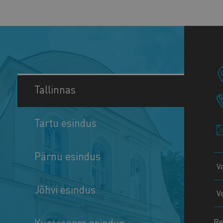
Tallinnas
Tartu esindus
Pärnu esindus
V
Jõhvi esindus
V
Kuressaare esindus
Re