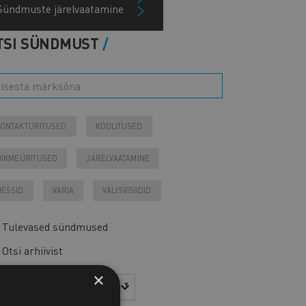
Sündmuste järelvaatamine
TSI SÜNDMUST
ONTAKTÜRITUSED
KOOLITUSED
IIKMEÜRITUSED
JÄRELVAATAMINE
ESSID
VARIA
VÄLISVISIIDID
Tulevased sündmused
Otsi arhiivist
×
sta
Kuu