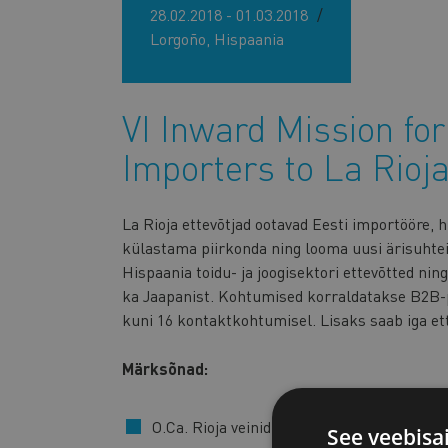
28.02.2018 - 01.03.2018
Lorgoño, Hispaania
VI Inward Mission fo
Importers to La Rioj
La Rioja ettevõtjad ootavad Eesti importööre, 
külastama piirkonda ning looma uusi ärisuhtei
Hispaania toidu- ja joogisektori ettevõtted ni
ka Jaapanist. Kohtumised korraldatakse B2B-pl
kuni 16 kontaktkohtumisel. Lisaks saab iga ett
Märksõnad:
O.Ca. Rioja veinid
See veebisa