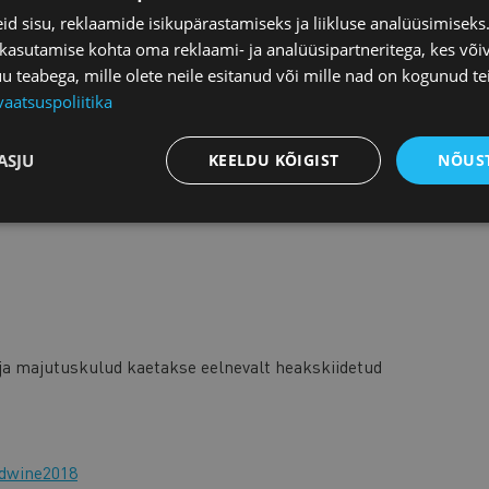
d sisu, reklaamide isikupärastamiseks ja liikluse analüüsimisek
 kasutamise kohta oma reklaami- ja analüüsipartneritega, kes või
teabega, mille olete neile esitanud või mille nad on kogunud te
vaatsuspoliitika
ASJU
KEELDU KÕIGIST
NÕUST
 ja majutuskulud kaetakse eelnevalt heakskiidetud
dwine2018