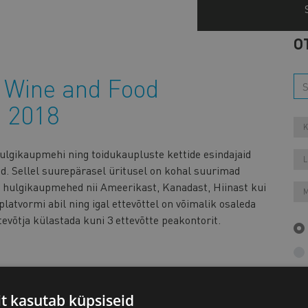
O
r Wine and Food
a 2018
K
hulgikaupmehi ning toidukaupluste kettide esindajaid
L
d. Sellel suurepärasel üritusel on kohal suurimad
ng hulgikaupmehed nii Ameerikast, Kanadast, Hiinast kui
M
atvormi abil ning igal ettevõttel on võimalik osaleda
evõtja külastada kuni 3 ettevõtte peakontorit.
Aa
it kasutab küpsiseid