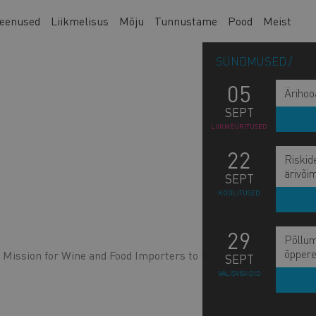
eenused
Liikmelisus
Mõju
Tunnustame
Pood
Meist
SÜNDMUSED
05
Ärihoo
SEPT
LIIKMEÜRITUSED
22
Riskid
ärivõi
SEPT
KOOLITUSED
29
Põllum
õppere
 Mission for Wine and Food Importers to La Rioja 2018
SEPT
VÄLISVISIIDID
L