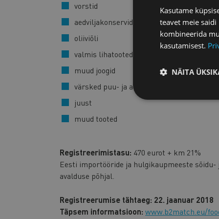
vorstid
Kasutame küpsisei
aedviljakonservid
teavet meie saidi
kombineerida muu 
oliiviõli
kasutamisest.
Pri
valmis lihatooted
muud joogid
NÄITA ÜKSIK
värsked puu- ja aedviljad
juust
muud tooted
Registreerimistasu:
470 eurot + km 21%
Eesti importööride ja hulgikaupmeeste sõidu-
avalduse põhjal.
Registreerumise tähtaeg:
22. jaanuar 2018
Täpsem informatsioon:
www.b2match.eu/foo