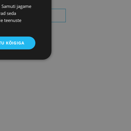
s. Samuti jagame
vad seda
OTSI SÜNDMUSI
ie teenuste
U KÕIGIGA