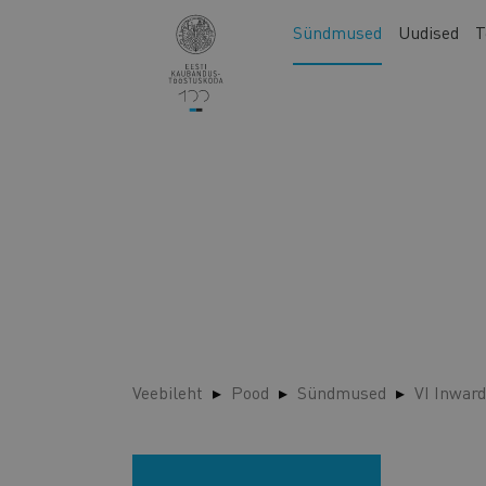
Liigu
Main
Sündmused
Uudised
T
edasi
navigation
põhisisu
juurde
Veebileht
Pood
Sündmused
VI Inward