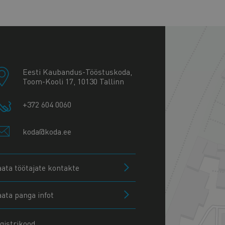
+
−
Eesti Kaubandus-Tööstuskoda,
Toom-Kooli 17, 10130 Tallinn
+372 604 0060
koda@koda.ee
aata töötajate kontakte
aata panga infot
gistrikood