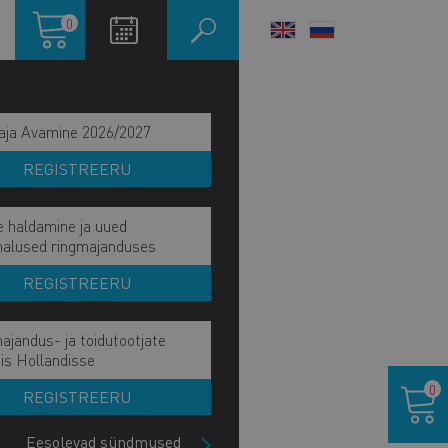
Ostukorv
0
LANGUAGE
SWITCHER
aja Avamine 2026/2027
REGISTREERU
e haldamine ja uued
malused ringmajanduses
REGISTREERU
ajandus- ja toidutootjate
is Hollandisse
Ostukor
0
REGISTREERU
IITU UUDISKIRJAGA
Eesolevad sündmused