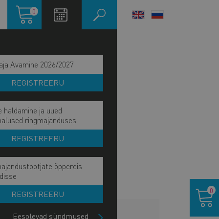
Ostukorv
0
LANGUAGE
SWITCHER
aja Avamine 2026/2027
REGISTREERU
e haldamine ja uued
malused ringmajanduses
REGISTREERU
ajandustootjate õppereis
disse
Ostukor
0
REGISTREERU
HINNAKIRI
Eesolevad sündmused