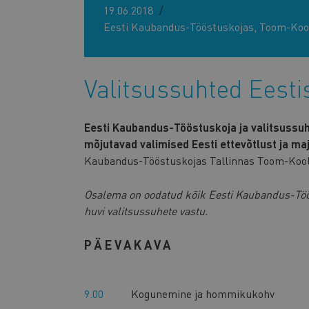
19.06.2018
Eesti Kaubandus-Tööstuskojas, Toom-Kool
Valitsussuhted Eesti
Eesti Kaubandus-Tööstuskoja ja valitsussuh
mõjutavad valimised Eesti ettevõtlust ja m
Kaubandus-Tööstuskojas Tallinnas Toom-Kool
Osalema on oodatud kõik Eesti Kaubandus-Tööst
huvi valitsussuhete vastu.
PÄEVAKAVA
9.00
Kogunemine ja hommikukohv