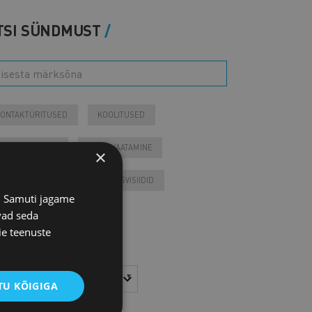
TSI SÜNDMUST
ONTAKTÜRITUSED
KOOLITUSED
IIKMEÜRITUSED
JÄRELVAATAMINE
×
ESSID
VARIA
VÄLISVISIIDID
s. Samuti jagame
vad seda
Tulevased sündmused
ie teenuste
Otsi arhiivist
sta
Kuu
U KÕIGIGA