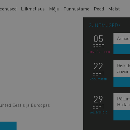
eenused
Liikmelisus
Mõju
Tunnustame
Pood
Meist
SÜNDMUSED
05
Ärihoo
SEPT
LIIKMEÜRITUSED
22
Riskid
ärivõi
SEPT
KOOLITUSED
29
Põllum
Hollan
uhted Eestis ja Euroopas
SEPT
VÄLISVISIIDID