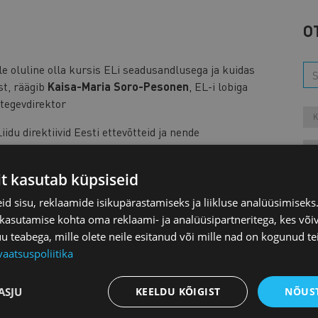
O
le oluline olla kursis ELi seadusandlusega ja kuidas
st, räägib
Kaisa-Maria Soro-Pesonen
, EL-i lobiga
tegevdirektor
K
du direktiivid Eesti ettevõtteid ja nende
jail on võimalus nende loomisel kaasa rääkida? Kuidas
L
ele toeks välisturgudel uste avamisel? Mida on tehtud
it kasutab küpsiseid
M
d sisu, reklaamide isikupärastamiseks ja liikluse analüüsimisek
nsipi kabinetiülem Euroopa Komisjonis
 kasutamise kohta oma reklaami- ja analüüsipartneritega, kes või
tsiooniministeeriumi majandusarengu asekantsler
teabega, mille olete neile esitanud või mille nad on kogunud te
ner
Randel Länts
vaatsuspoliitika
Aa
ASJU
KEELDU KÕIGIST
NÕUST