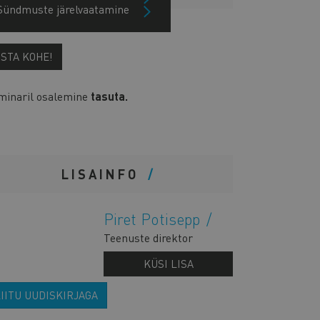
Sündmuste järelvaatamine
OSTA KOHE!
minaril osalemine
tasuta.
LISAINFO
Piret Potisepp
Teenuste direktor
KÜSI LISA
IITU UUDISKIRJAGA