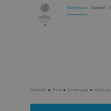
Liigu
Main
Sündmused
Uudised
T
edasi
navigation
põhisisu
juurde
Veebileht
Pood
Sündmused
Valitsuss