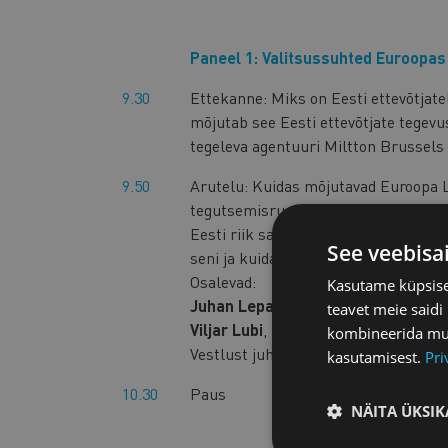
Paneel 1: Valitsussuhted Euroopas
9.30
Ettekanne: Miks on Eesti ettevõtjate
mõjutab see Eesti ettevõtjate tegevu
tegeleva agentuuri Miltton Brussels 
9.50
Arutelu: Kuidas mõjutavad Euroopa Lii
tegutsemisruumi – kas Eesti ettevõt
Eesti riik saab olla Eesti ettevõtjat
See veebisa
seni ja kuidas saaks paremini?
Osalevad:
Kasutame küpsisei
Juhan Lepassaar
, kes on Andrus A
teavet meie saidi
Viljar Lubi
, Majandus- ja kommunika
kombineerida muu 
Vestlust juhib Miltton Nordics part
kasutamisest.
Pri
10.30
Paus
NÄITA ÜKSIK