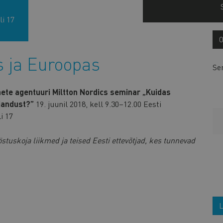
i 17
s ja Euroopas
Se
ete agentuuri Miltton Nordics seminar „Kuidas
ajandust?”
19. juunil 2018, kell 9.30–12.00 Eesti
i 17
uskoja liikmed ja teised Eesti ettevõtjad, kes tunnevad
L