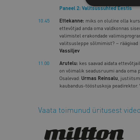
Paneel 2: Valitsussuhted Eestis
10.45
Ettekanne:
miks on oluline olla kur
ettevõtjad anda oma valdkonnas sisend
valimistel erakondade valimisprogr
valitsusleppe sõlmimist? – räägivad 
Vassiljev
11.00
Arutelu:
kes saavad aidata ettevõtjail
on võimalik seadusruumi anda oma
Osalevad:
Urmas Reinsalu
, justiits
kaubandus-tööstuskoja peadirektor. 
Vaata toimunud üritusest video