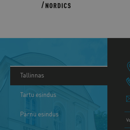
Tallinnas
Tartu esindus
Pärnu esindus
V