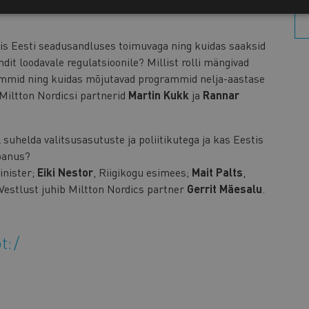
sis Eesti seadusandluses toimuvaga ning kuidas saaksid
it loodavale regulatsioonile? Millist rolli mängivad
ammid ning kuidas mõjutavad programmid nelja-aastase
Miltton Nordicsi partnerid
Martin Kukk
ja
Rannar
 suhelda valitsusasutuste ja poliitikutega ja kas Eestis
 panus?
minister;
Eiki Nestor
, Riigikogu esimees;
Mait Palts
,
Vestlust juhib Miltton Nordics partner
Gerrit Mäesalu
.
t: