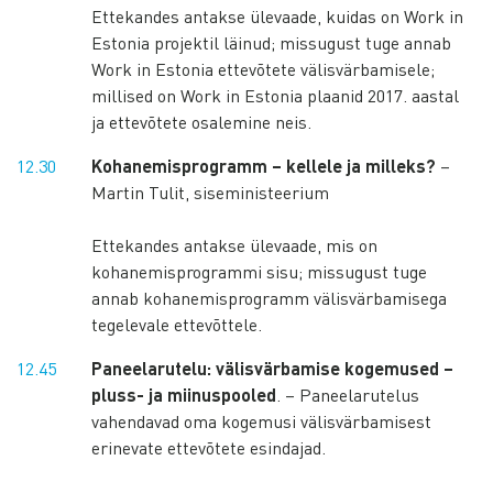
Ettekandes antakse ülevaade, kuidas on Work in
Estonia projektil läinud; missugust tuge annab
Work in Estonia ettevõtete välisvärbamisele;
millised on Work in Estonia plaanid 2017. aastal
ja ettevõtete osalemine neis.
12.30
Kohanemisprogramm – kellele ja milleks?
–
Martin Tulit, siseministeerium
Ettekandes antakse ülevaade, mis on
kohanemisprogrammi sisu; missugust tuge
annab kohanemisprogramm välisvärbamisega
tegelevale ettevõttele.
12.45
Paneelarutelu: välisvärbamise kogemused –
pluss- ja miinuspooled
. – Paneelarutelus
vahendavad oma kogemusi välisvärbamisest
erinevate ettevõtete esindajad.