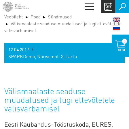
Liigu
Toggle
edasi
navigation
Veebileht
Pood
Sündmused
põhisisu
LANG
Välismaalaste seaduse muudatused ja tugi ettevõtetele
juurde
SWIT
välisvärbamisel
Ostukor
0
12.04.2017
SPARKDemo, Narva mnt. 3, Tartu
Välismaalaste seaduse
muudatused ja tugi ettevõtetele
välisvärbamisel
Eesti Kaubandus-Tööstuskoda, EURES,