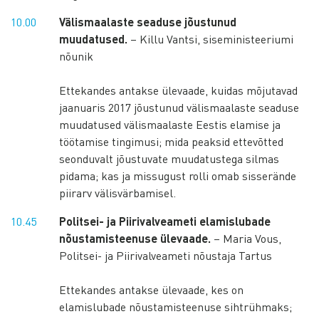
10.00
Välismaalaste seaduse jõustunud
muudatused.
– Killu Vantsi, siseministeeriumi
nõunik
Ettekandes antakse ülevaade, kuidas mõjutavad
jaanuaris 2017 jõustunud välismaalaste seaduse
muudatused välismaalaste Eestis elamise ja
töötamise tingimusi; mida peaksid ettevõtted
seonduvalt jõustuvate muudatustega silmas
pidama; kas ja missugust rolli omab sisserände
piirarv välisvärbamisel.
10.45
Politsei- ja Piirivalveameti elamislubade
nõustamisteenuse ülevaade.
– Maria Vous,
Politsei- ja Piirivalveameti nõustaja Tartus
Ettekandes antakse ülevaade, kes on
elamislubade nõustamisteenuse sihtrühmaks;