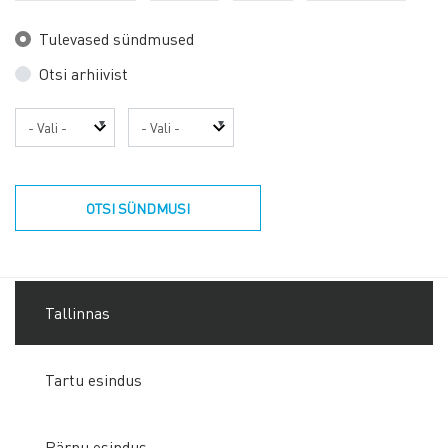
Tulevased sündmused
Otsi arhiivist
Aasta
Kuu
OTSI SÜNDMUSI
Tallinnas
Tartu esindus
Pärnu esindus