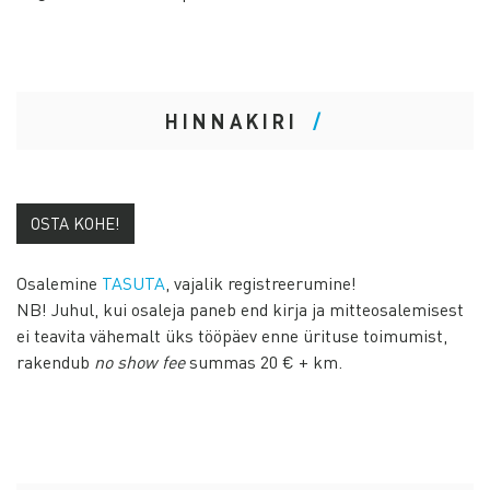
HINNAKIRI
OSTA KOHE!
Osalemine
TASUTA
, vajalik registreerumine!
NB! Juhul, kui osaleja paneb end kirja ja mitteosalemisest
ei teavita vähemalt üks tööpäev enne ürituse toimumist,
rakendub
no show fee
summas 20 € + km.