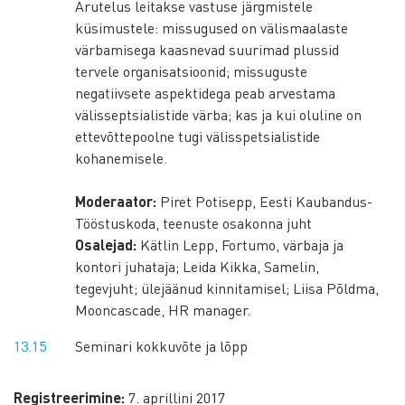
Arutelus leitakse vastuse järgmistele
küsimustele: missugused on välismaalaste
värbamisega kaasnevad suurimad plussid
tervele organisatsioonid; missuguste
negatiivsete aspektidega peab arvestama
välisseptsialistide värba; kas ja kui oluline on
ettevõttepoolne tugi välisspetsialistide
kohanemisele.
Moderaator:
Piret Potisepp, Eesti Kaubandus-
Tööstuskoda, teenuste osakonna juht
Osalejad:
Kätlin Lepp, Fortumo, värbaja ja
kontori juhataja; Leida Kikka, Samelin,
tegevjuht; ülejäänud kinnitamisel; Liisa Põldma,
Mooncascade, HR manager.
13.15
Seminari kokkuvõte ja lõpp
Registreerimine:
7. aprillini 2017