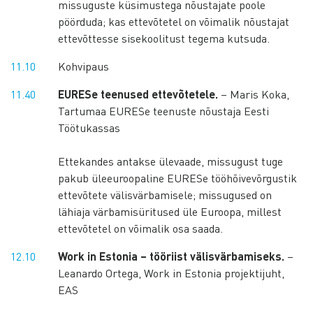
missuguste küsimustega nõustajate poole
pöörduda; kas ettevõtetel on võimalik nõustajat
ettevõttesse sisekoolitust tegema kutsuda.
11.10
Kohvipaus
11.40
EURESe teenused ettevõtetele.
– Maris Koka,
Tartumaa EURESe teenuste nõustaja Eesti
Töötukassas
Ettekandes antakse ülevaade, missugust tuge
pakub üleeuroopaline EURESe tööhõivevõrgustik
ettevõtete välisvärbamisele; missugused on
lähiaja värbamisüritused üle Euroopa, millest
ettevõtetel on võimalik osa saada.
12.10
Work in Estonia – tööriist välisvärbamiseks.
–
Leanardo Ortega, Work in Estonia projektijuht,
EAS