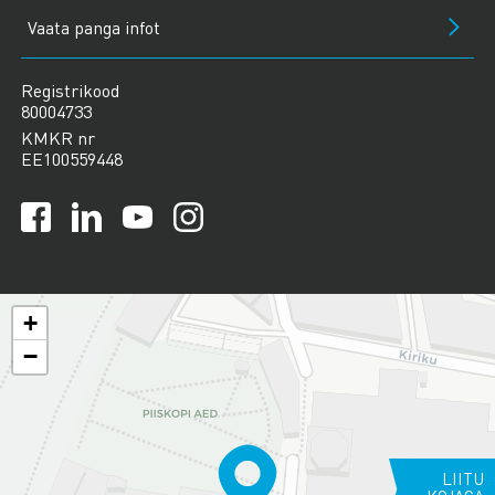
Vaata panga infot
Registrikood
80004733
KMKR nr
EE100559448
+
−
LIITU