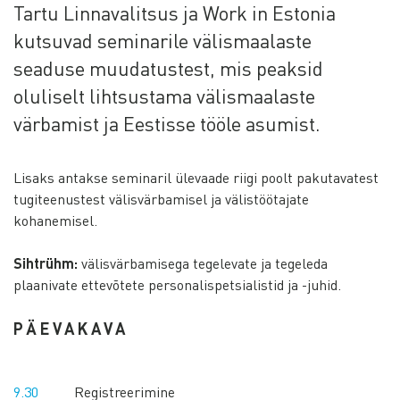
Tartu Linnavalitsus ja Work in Estonia
kutsuvad seminarile välismaalaste
seaduse muudatustest, mis peaksid
oluliselt lihtsustama välismaalaste
värbamist ja Eestisse tööle asumist.
Lisaks antakse seminaril ülevaade riigi poolt pakutavatest
tugiteenustest välisvärbamisel ja välistöötajate
kohanemisel.
Sihtrühm:
välisvärbamisega tegelevate ja tegeleda
plaanivate ettevõtete personalispetsialistid ja -juhid.
PÄEVAKAVA
9.30
Registreerimine