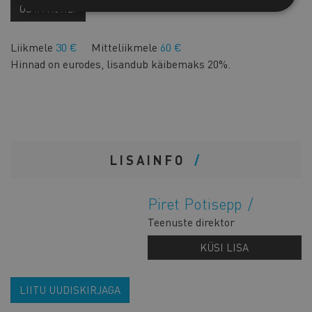
OSTA KOHE!
Liikmele
30
€
Mitteliikmele
60 €
Hinnad on eurodes, lisandub käibemaks 20%.
LISAINFO
Piret Potisepp
Teenuste direktor
KÜSI LISA
LIITU UUDISKIRJAGA