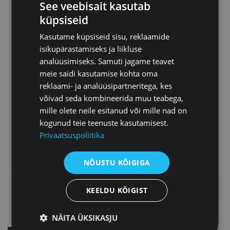
See veebisait kasutab
värbamisega kaasnevad suurimad plussid
küpsiseid
tervele organisatsioonid, missuguste
Kasutame küpsiseid sisu, reklaamide
negatiivsete aspektidega peab arvestama
isikupärastamiseks ja liikluse
välisseptsialistide värbamisel, kas ja kui oluline
analüüsimiseks. Samuti jagame teavet
on ettevõttepoolne tugi välisspetsialistide
meie saidi kasutamise kohta oma
kohanemisele?
reklaami- ja analüüsipartneritega, kes
Moderaator: Piret Potisepp, Eesti Kaubandus- ja
võivad seda kombineerida muu teabega,
Tööstuskoda, teenuste osakonna juht
mille olete neile esitanud või mille nad on
kogunud teie teenuste kasutamisest.
Privaatsuspoliitika
NÕUSTU KÕIGIGA
HINNAKIRI
KEELDU KÕIGIST
NÄITA ÜKSIKASJU