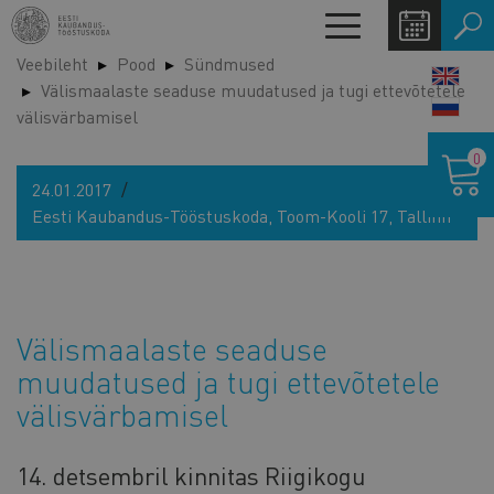
Liigu
Toggle
edasi
navigation
Veebileht
Pood
Sündmused
põhisisu
LANG
Välismaalaste seaduse muudatused ja tugi ettevõtetele
juurde
SWIT
välisvärbamisel
Ostukor
0
24.01.2017
Eesti Kaubandus-Tööstuskoda, Toom-Kooli 17, Tallinn
Välismaalaste seaduse
muudatused ja tugi ettevõtetele
välisvärbamisel
14. detsembril kinnitas Riigikogu