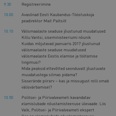
9.30
Registreerimine
10.00
Avasõnad Eesti Kaubandus-Tööstuskoja
peadirektor Mait Paltsilt
10.10
Välismaalaste seaduse jõustunud muudatused.
Killu Vantsi, siseministeeriumi nõunik
Kuidas mõjutavad jaanuaris 2017 jõustunud
välismaalaste seaduse muudatused
välismaalaste Eestis elamise ja töötamise
tingimusi?
Mida peaksid ettevõtted seonduvalt jõustuvate
muudatustega silmas pidama?
Sisserände piirarv – kas ja missugust rolli omab
välisvärbamisel?
10.50
Politsei- ja Piirivalveameti kavandatav
elamislubade nõustamisteenuse ülevaade. Liis
Valk, Politsei- ja Piirivalveameti ekspert
Kes on elamislubade nõustamisteenuse