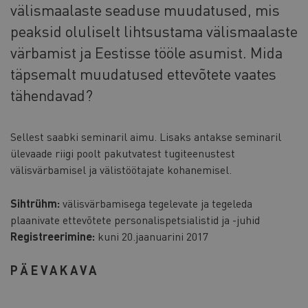
välismaalaste seaduse muudatused, mis
peaksid oluliselt lihtsustama välismaalaste
värbamist ja Eestisse tööle asumist. Mida
täpsemalt muudatused ettevõtete vaates
tähendavad?
Sellest saabki seminaril aimu. Lisaks antakse seminaril
ülevaade riigi poolt pakutvatest tugiteenustest
välisvärbamisel ja välistöötajate kohanemisel.
Sihtrühm:
välisvärbamisega tegelevate ja tegeleda
plaanivate ettevõtete personalispetsialistid ja -juhid
Registreerimine:
kuni 20.jaanuarini 2017
PÄEVAKAVA