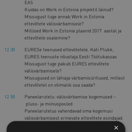
EAS
Kuidas on Work in Estonia projektil läinud?
Missugust tuge annab Work in Estonia
ettevõtete välisvärbamisele?
Millised Work in Estonia plaanid 2017. aastal ja
ettevõtete osalemine?
12.30
EURESe teenused ettevõtetele. Kati Plukk,
EURES teenuste nõustaja Eesti Töötukassas
Missugust tuge pakub EURES ettevõtete
välisvärbamisele?
Missugused on lähiaja värbamisüritused, millest
ettevõtetel on võimalik osa saada?
12.50
Paneelarutelu: välisvärbamise kogemused –
pluss- ja miinuspooled
Paneelarutelus vahendavad oma kogemusi
välisvärbamisest erinevate ettevõtete esindajad.
Arutelus leitakse vastuse järgmistele
×
küsimustele: missugused on välismaalaste