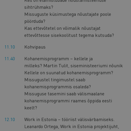
sihtrühmaks?
Missuguste küsimustega nõustajate poole
pöörduda?
Kas ettevõtetel on võimalik nõustajat
ettevõttesse sisekoolitust tegema kutsuda?
11.10
Kohvipaus
11.40
Kohanemisprogramm – kellele ja
milleks? Martin Tulit, siseministeeriumi nõunik
Kellele on suunatud kohanemisprogramm?
Missugustel tingimustel saab
kohanemisprogrammis osaleda?
Missuguse tasemini saab välismaalane
kohanemisprogrammi raames õppida eesti
keelt?
12.10
Work in Estonia – tööriist välisvärbamiseks.
Leanardo Ortega, Work in Estonia projektijuht,