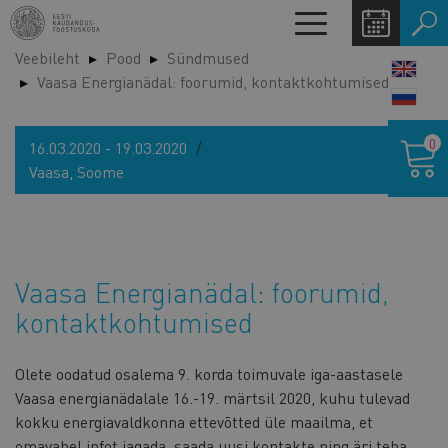
Liigu
Toggle
edasi
navigation
Veebileht
Pood
Sündmused
põhisisu
LANG
Vaasa Energianädal: foorumid, kontaktkohtumised
juurde
SWIT
Ostukor
0
16.03.2020 - 19.03.2020
Vaasa, Soome
Vaasa Energianädal: foorumid,
kontaktkohtumised
Olete oodatud osalema 9. korda toimuvale iga-aastasele
Vaasa energianädalale 16.-19. märtsil 2020, kuhu tulevad
kokku energiavaldkonna ettevõtted üle maailma, et
omavahel infot jagada, saada uusi kontakte ning äri teha.