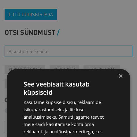
LIITU UUDISKIRJAGA
OTSI SÜNDMUST
KONTAKTÜRITUSED
KOOLITUSED
LIIKMEÜRITUSED
×
See veebisait kasutab
JÄRELVAATAMINE
MESSID
VARIA
VÄLISVISIIDID
küpsiseid
Tulevased sündmused
Kasutame küpsiseid sisu, reklaamide
isikupärastamiseks ja liikluse
Otsi arhiivist
analüüsimiseks. Samuti jagame teavet
meie saidi kasutamise kohta oma
Aasta
Kuu
reklaami- ja analüüsipartneritega, kes