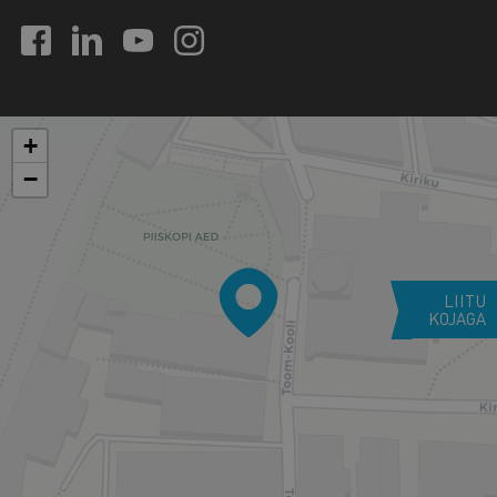
+
−
LIITU
KOJAGA