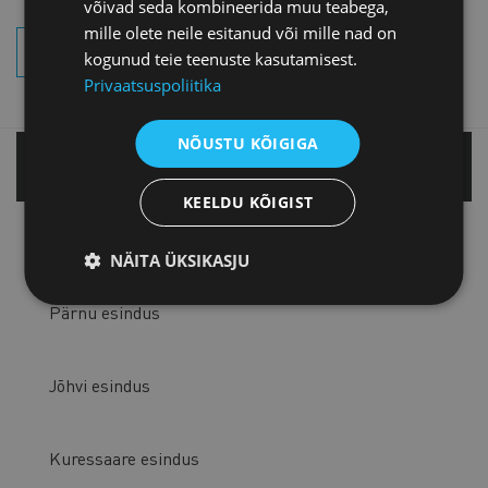
võivad seda kombineerida muu teabega,
mille olete neile esitanud või mille nad on
OTSI SÜNDMUSI
kogunud teie teenuste kasutamisest.
Privaatsuspoliitika
NÕUSTU KÕIGIGA
Tallinnas
KEELDU KÕIGIST
Tartu esindus
NÄITA ÜKSIKASJU
Pärnu esindus
Jõhvi esindus
Kuressaare esindus