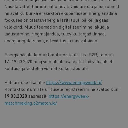
Nädala vältel toimub palju huvitavaid üritusi ja foorumeid
nii avaliku kui ka erasektori ekspertidele. Energianädala
fookuses on taastuvenergia (eriti tuul, päike) ja gaasi
valdkond. Muud teemad on digitaliseerimine, akud ja
ladustamine, ringmajandus, tuleviku targad linnad,
energiaregulatsioon, ettevõtlus ja innovatsioon.
Energianädala kontaktkohtumiste üritus (B2B) toimub
17.-19.03.2020 ning võimaldab osalejatel individuaalselt
kohtuda ja vestelda võimaliku koostöö üle.
Põhiürituse lisainfo:
https://www.energyweek.fi/
Kontaktkohtumiste üritusele registreerimine avatud kuni
19.03.2020
aadressil:
https://energyweek-
matchmaking.b2match.io/