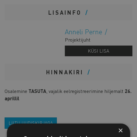
LISAINFO
Anneli Perne
Projektijuht
KÜSI LISA
HINNAKIRI
Osalemine
TASUTA
, vajalik eelregistreerimine hiljemalt
26.
aprillil
LIITU UUDISKIRJAGA
×