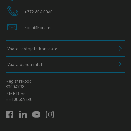
+372 604 0060
koda@koda.ee
Vaata töötajate kontakte
Vaata panga infot
Registrikood
80004733
KMKR nr
EE100559448