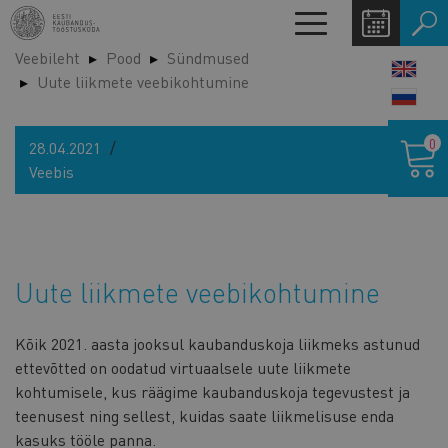
Liigu
Toggle
edasi
navigation
Veebileht
Pood
Sündmused
põhisisu
LANG
Uute liikmete veebikohtumine
juurde
SWIT
Ostukor
0
28.04.2021
Veebis
Uute liikmete veebikohtumine
Kõik 2021. aasta jooksul kaubanduskoja liikmeks astunud
ettevõtted on oodatud virtuaalsele uute liikmete
kohtumisele, kus räägime kaubanduskoja tegevustest ja
teenusest ning sellest, kuidas saate liikmelisuse enda
kasuks tööle panna.