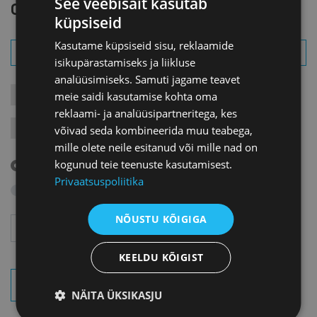
See veebisait kasutab
OTSI SÜNDMUST
küpsiseid
Kasutame küpsiseid sisu, reklaamide
isikupärastamiseks ja liikluse
analüüsimiseks. Samuti jagame teavet
meie saidi kasutamise kohta oma
KONTAKTÜRITUSED
KOOLITUSED
LIIKMEÜRITUSED
reklaami- ja analüüsipartneritega, kes
võivad seda kombineerida muu teabega,
JÄRELVAATAMINE
MESSID
VARIA
VÄLISVISIIDID
mille olete neile esitanud või mille nad on
kogunud teie teenuste kasutamisest.
Tulevased sündmused
Privaatsuspoliitika
Otsi arhiivist
NÕUSTU KÕIGIGA
Aasta
Kuu
KEELDU KÕIGIST
OTSI SÜNDMUSI
NÄITA ÜKSIKASJU