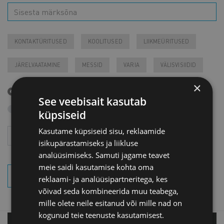
KONTAKTÜRITUSED
KOOLITUSED
LIIKMEÜRITUSED
JÄRELVAATAMINE
MESSID
VARIA
VÄLISVISIIDID
×
Tulevased sündmused
See veebisait kasutab
Otsi arhiivist
küpsiseid
Kasutame küpsiseid sisu, reklaamide
Aasta
Kuu
isikupärastamiseks ja liikluse
analüüsimiseks. Samuti jagame teavet
meie saidi kasutamise kohta oma
OTSI SÜNDMUSI
reklaami- ja analüüsipartneritega, kes
võivad seda kombineerida muu teabega,
mille olete neile esitanud või mille nad on
kogunud teie teenuste kasutamisest.