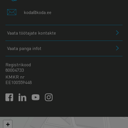
koda@koda.ee
Vaata töötajate kontakte
Vaata panga infot
Registrikood
80004733
KMKR nr
EE100559448
+