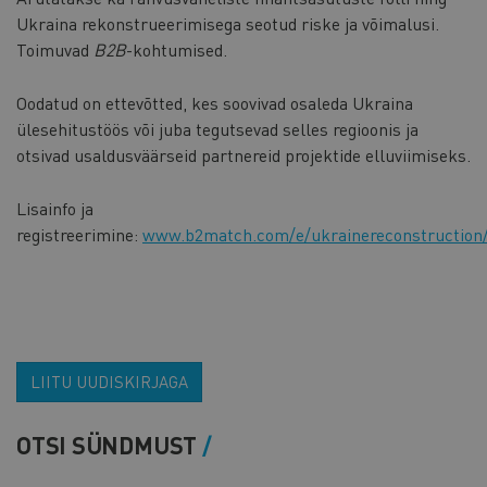
Ukraina rekonstrueerimisega seotud riske ja võimalusi.
Toimuvad
B2B
-kohtumised.
Oodatud on ettevõtted, kes soovivad osaleda Ukraina
ülesehitustöös või juba tegutsevad selles regioonis ja
otsivad usaldusväärseid partnereid projektide elluviimiseks.
Lisainfo ja
registreerimine:
www.b2match.com/e/ukrainereconstruction
LIITU UUDISKIRJAGA
OTSI SÜNDMUST