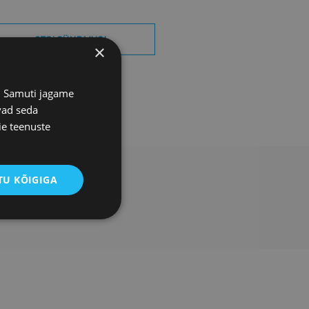
OTSI SÜNDMUSI
×
s. Samuti jagame
vad seda
ie teenuste
U KÕIGIGA