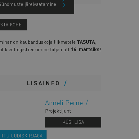
Sündmuste järelvaatamine
OSTA KOHE!
minar on kaubanduskoja liikmetele
TASUTA
,
alik eelregistreerimine hiljemalt
16. märtsiks
!
LISAINFO
Anneli Perne
Projektijuht
KÜSI LISA
IITU UUDISKIRJAGA