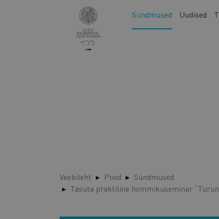
Liigu
Main
Sündmused
Uudised
T
edasi
navigation
põhisisu
juurde
Veebileht
Pood
Sündmused
Tasuta praktiline hommikuseminar “Turundu