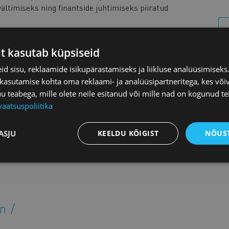
vältimiseks ning finantside juhtimiseks piiratud
inantsteemadel, küsimused-vastused.
it kasutab küpsiseid
d sisu, reklaamide isikupärastamiseks ja liikluse analüüsimisek
 kasutamise kohta oma reklaami- ja analüüsipartneritega, kes või
ajalik eelregistreerimine hiljemalt
16. märtsiks
!
teabega, mille olete neile esitanud või mille nad on kogunud te
vaatsuspoliitika
ASJU
KEELDU KÕIGIST
NÕUST
nn