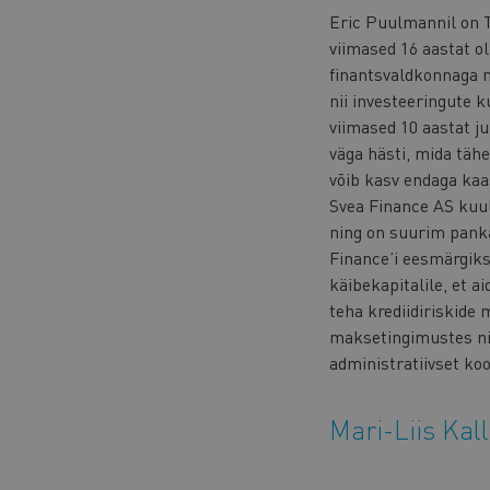
Eric Puulmannil on T
viimased 16 aastat o
finantsvaldkonnaga n
nii investeeringute k
viimased 10 aastat j
väga hästi, mida tähe
võib kasv endaga kaa
Svea Finance AS kuu
ning on suurim pank
Finance’i eesmärgiks
käibekapitalile, et a
teha krediidiriskide 
maksetingimustes ni
administratiivset ko
Mari-Liis Ka