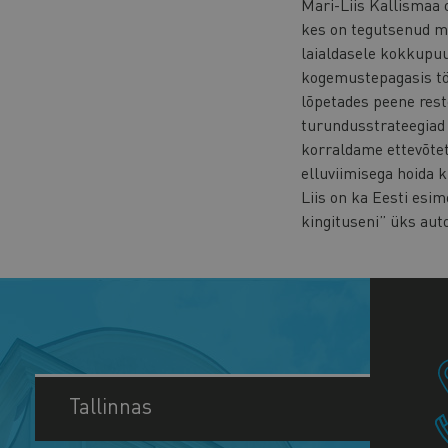
Mari-Liis Kallismaa o
kes on tegutsenud m
laialdasele kokkupuu
kogemustepagasis töi
lõpetades peene rest
turundusstrateegiad 
korraldame ettevõtet
elluviimisega hoida k
Liis on ka Eesti es
kingituseni” üks auto
Tallinnas