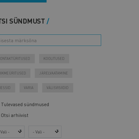
TSI SÜNDMUST
ONTAKTÜRITUSED
KOOLITUSED
IIKMEÜRITUSED
JÄRELVAATAMINE
ESSID
VARIA
VÄLISVISIIDID
Tulevased sündmused
Otsi arhiivist
sta
Kuu