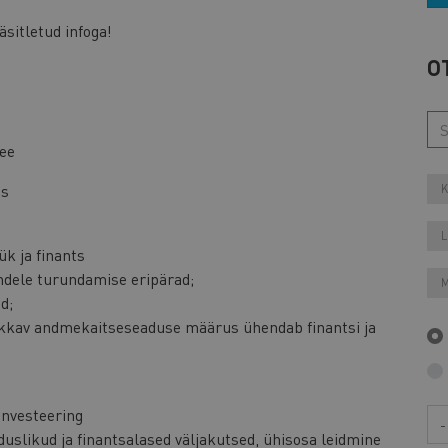
äsitletud infoga!
O
ee
as
K
L
ük ja finants
endele turundamise eripärad;
M
d;
akkav andmekaitseseaduse määrus ühendab finantsi ja
investeering
Aa
uslikud ja finantsalased väljakutsed, ühisosa leidmine