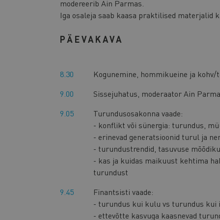
modereerib Ain Parmas.
Iga osaleja saab kaasa praktilised materjalid k
PÄEVAKAVA
8.30
Kogunemine, hommikueine ja kohv/t
9.00
Sissejuhatus, moderaator Ain Parm
9.05
Turundusosakonna vaade:
- konflikt või sünergia: turundus, mü
- erinevad generatsioonid turul ja n
- turundustrendid, tasuvuse mõõdiku
- kas ja kuidas maikuust kehtima h
turundust
9.45
Finantsisti vaade:
- turundus kui kulu vs turundus kui 
- ettevõtte kasvuga kaasnevad turund