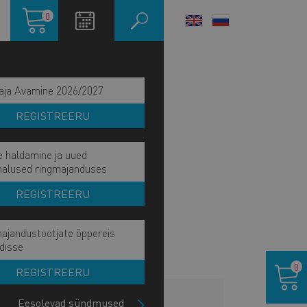
Ostukorv
0
LANGUAGE
SWITCHER
aja Avamine 2026/2027
REGISTREERU
e haldamine ja uued
malused ringmajanduses
REGISTREERU
ajandustootjate õppereis
disse
Ostukor
0
REGISTREERU
HINNAKIRI
Eesolevad sündmused