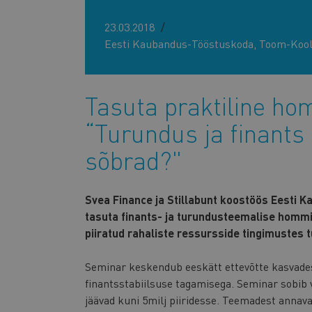
23.03.2018
Eesti Kaubandus-Tööstuskoda, Toom-Kooli
Tasuta praktiline h
“Turundus ja finants
sõbrad?"
Svea Finance ja Stillabunt koostöös Eesti 
tasuta finants- ja turundusteemalise homm
piiratud rahaliste ressursside tingimustes 
Seminar keskendub eeskätt ettevõtte kasvades
finantsstabiilsuse tagamisega. Seminar sobib v
jäävad kuni 5milj piiridesse. Teemadest annav