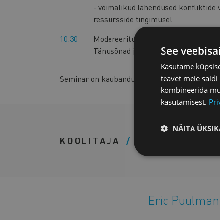
- võimalikud lahendused konfliktide 
ressursside tingimusel
10.30
Modereeritud arutelu turundus- ja f
See veebisa
Tänusõnad ja lõpetamine
Kasutame küpsisei
teavet meie saidi
Seminar on kaubanduskoja liikmetele tasuta, v
kombineerida muu 
kasutamisest.
Pri
NÄITA ÜKSIK
KOOLITAJA
Eric Puulma