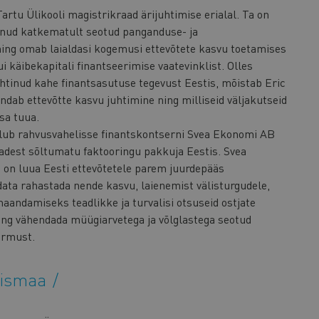
artu Ülikooli magistrikraad ärijuhtimise erialal. Ta on
lnud katkematult seotud panganduse- ja
ing omab laialdasi kogemusi ettevõtete kasvu toetamises
ui käibekapitali finantseerimise vaatevinklist. Olles
uhtinud kahe finantsasutuse tegevust Eestis, mõistab Eric
ndab ettevõtte kasvu juhtimine ning milliseid väljakutseid
sa tuua.
lub rahvusvahelisse finantskontserni Svea Ekonomi AB
adest sõltumatu faktooringu pakkuja Eestis. Svea
 on luua Eesti ettevõtetele parem juurdepääs
idata rahastada nende kasvu, laienemist välisturgudele,
maandamiseks teadlikke ja turvalisi otsuseid ostjate
ng vähendada müügiarvetega ja võlglastega seotud
ormust.
llismaa