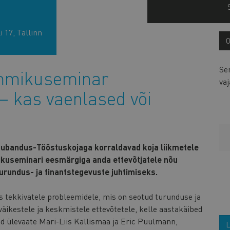
 17, Tallinn
Se
ommikuseminar
vaj
 – kas vaenlased või
Kaubandus-Tööstuskojaga korraldavad koja liikmetele
ikuseminari eesmärgiga anda ettevõtjatele nõu
turundus- ja finantstegevuste juhtimiseks.
 tekkivatele probleemidele, mis on seotud turunduse ja
äikestele ja keskmistele ettevõtetele, kelle aastakäibed
ad ülevaate Mari-Liis Kallismaa ja Eric Puulmann,
L