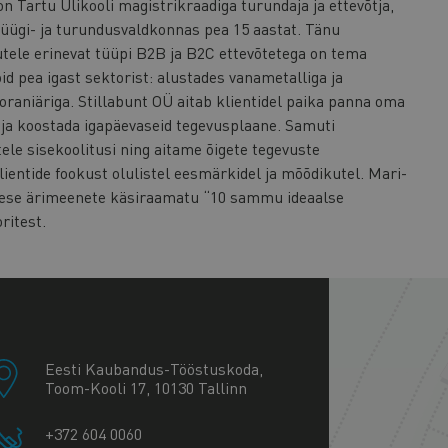
n Tartu Ülikooli magistrikraadiga turundaja ja ettevõtja,
üügi- ja turundusvaldkonnas pea 15 aastat. Tänu
tele erinevat tüüpi B2B ja B2C ettevõtetega on tema
d pea igast sektorist: alustades vanametalliga ja
oraniäriga. Stillabunt OÜ aitab klientidel paika panna oma
ja koostada igapäevaseid tegevusplaane. Samuti
ele sisekoolitusi ning aitame õigete tegevuste
lientide fookust olulistel eesmärkidel ja mõõdikutel. Mari-
imese ärimeenete käsiraamatu “10 sammu ideaalse
ritest.
+
−
Eesti Kaubandus-Tööstuskoda,
Toom-Kooli 17, 10130 Tallinn
+372 604 0060