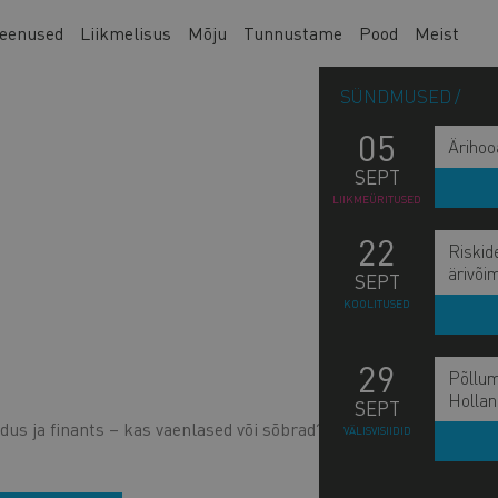
eenused
Liikmelisus
Mõju
Tunnustame
Pood
Meist
SÜNDMUSED
05
Ärihoo
SEPT
LIIKMEÜRITUSED
22
Riskid
ärivõi
SEPT
KOOLITUSED
29
Põllum
Hollan
SEPT
s ja finants – kas vaenlased või sõbrad?"
VÄLISVISIIDID