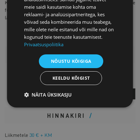
Kui enne sündmuse toimumist jõustuvad piirangud ürituste
meie saidi kasutamise kohta oma
füüsiliseks
reklaami- ja analüüsipartneritega, kes
läbiviimiseks, korraldame ürituse veebisündmusena.
võivad seda kombineerida muu teabega,
mille olete neile esitanud või mille nad on
kogunud teie teenuste kasutamisest.
Privaatsuspoliitika
LISAINFORMATSIOON
NÕUSTU KÕIGIGA
Kati Krass
KEELDU KÕIGIST
Projektijuht
KÜSI LISA
NÄITA ÜKSIKASJU
HINNAKIRI
Liikmetele
30 € + KM