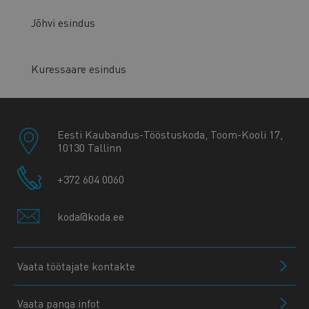
Jõhvi esindus
Kuressaare esindus
Eesti Kaubandus-Tööstuskoda, Toom-Kooli 17,
10130 Tallinn
+372 604 0060
koda@koda.ee
Vaata töötajate kontakte
Vaata panga infot