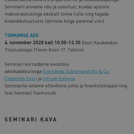
Seminaril anname nõu ja soovitusi, kuidas ajutiste
makseraskustega edukalt toime tulla ning tagada
krediidikohustuste täitmine kõige paremal viisil.
TOIMUMISE AEG
4. november 2020 kell 10.00-13.30
Eesti Kaubandus-
Tööstuskojas (Toom-Kooli 17, Tallinn)
Seminari korraldame koostöös
advokaadibürooga
Eversheds Sutherland Ots & Co
,
Creditinfo Eesti
ja
Intrum Estonia
.
Seminarile ootame ettevõtete juhte ja finantstöötajaid ning
teisi teemast huvitunuid.
SEMINARI KAVA