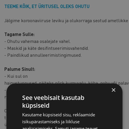
TEEME KÕIK, ET ÜRITUSEL OLEKS OHUTU
Jälgime koroonaviiruse leviku ja olukorraga seotud ametlikke j
Tagame Sulle:
- Ohutu vahemaa osalejate vahel.
- Maskid ja käte desifintseerimisvahendid.
- Paindlikud annulleerimistingimused.
Palume Sinult:
- Kui sul on
haigustunnused, näiteks nõrk kurguvalu, köha, nohu või palav
×
- Samamoodi palume jääda koju hiljuti kõrge riskiga
See veebisait kasutab
riikidest tulnutel.
küpsiseid
Oleme paindlikud oma ürituste
Kasutame küpsiseid sisu, reklaamide
tühistamispõhimõtetes. Registreeru julgelt ja võta meiega
isikupärastamiseks ja liikluse
ühendust, kui tervislikel põhjustel ei õnnestu osaleda.
analüüsimiseks. Samuti jagame teavet