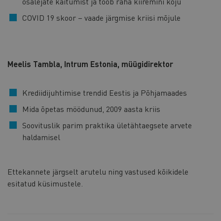
osalejate käitumist ja toob raha kiiremini koju
COVID 19 skoor – vaade järgmise kriisi mõjule
Meelis Tambla, Intrum Estonia, müügidirektor
Krediidijuhtimise trendid Eestis ja Põhjamaades
Mida õpetas möödunud, 2009 aasta kriis
Soovituslik parim praktika ületähtaegsete arvete
haldamisel
Ettekannete järgselt arutelu ning vastused kõikidele
esitatud küsimustele.