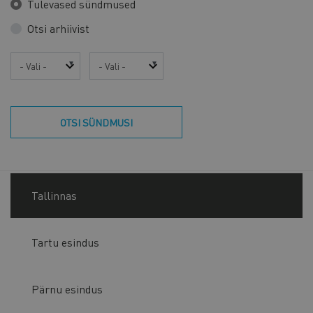
Tulevased sündmused
Otsi arhiivist
Aasta
Kuu
OTSI SÜNDMUSI
Tallinnas
Tartu esindus
Pärnu esindus