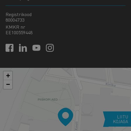
Registrikood
80004733
KMKR nr
EE100559448
+
−
LIITU
KOJAGA