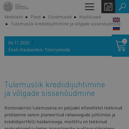
Liigu
Toggle
edasi
navigation
Veebileht
Pood
Sündmused
Koolitused
põhisisu
LANG
Tulemuslik krediidijuhtimine ja võlgade sissenõudmine
juurde
SWIT
Ostukor
0
04.11.2020
Eesti Kaubandus-Tööstuskoda
Tulemuslik krediidijuhtimine
ja võlgade sissenõudmine
Koroonakriisi tulemusena on paljudel ettevõtetel tekkinud
probleeme varem planeeritud rahavoogude juhtimise ja
krediidiportfelli haldamisega, mistõttu on tekkinud
maksehäired suhetes äripartnerite ja võlausaldajatega.