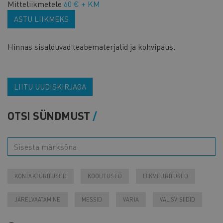
Mitteliikmetele
60 € + KM
ASTU LIIKMEKS
Hinnas sisalduvad teabematerjalid ja kohvipaus.
LIITU UUDISKIRJAGA
OTSI SÜNDMUST
KONTAKTÜRITUSED
KOOLITUSED
LIIKMEÜRITUSED
JÄRELVAATAMINE
MESSID
VARIA
VÄLISVISIIDID