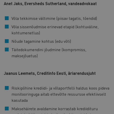
Anet Jaks, Eversheds Sutherland, vandeadvokaat
Võla tekkimise vältimine (piisav tagatis, tõendid)
Võla sissenõudmise erinevad etapid (kohtuväline,
kohtumenetlus)
Nõude tagamine kohtus (edu võti)
Täitedokumendini jõudmine (kompromiss,
maksejõuetus)
Jaanus Leemets, Creditinfo Eesti, äriarendusjuht
Riskipõhine krediidi- ja võlaportfelli haldus koos pideva
monitooringuga aitab ettevõtte ressursse efektiivselt
kasutada
Maksehäirete avaldamine korrastab krediidituru