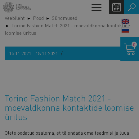
Liigu
Toggle
edasi
navigation
Veebileht
Pood
Sündmused
põhisisu
LANG
Torino Fashion Match 2021 - moevaldkonna kontaktide
juurde
SWIT
loomise üritus
Ostukor
0
15.11.2021 - 18.11.2021
Torino Fashion Match 2021 -
moevaldkonna kontaktide loomise
üritus
Olete oodatud osalema, et täiendada oma teadmisi ja luua