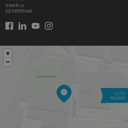
KMKR nr
EE100559448
+
−
LIITU
KOJAGA