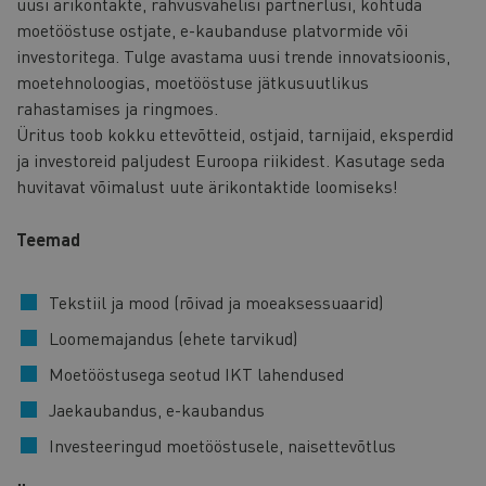
uusi ärikontakte, rahvusvahelisi partnerlusi, kohtuda
moetööstuse ostjate, e-kaubanduse platvormide või
investoritega. Tulge avastama uusi trende innovatsioonis,
moetehnoloogias, moetööstuse jätkusuutlikus
rahastamises ja ringmoes.
Üritus toob kokku ettevõtteid, ostjaid, tarnijaid, eksperdid
ja investoreid paljudest Euroopa riikidest. Kasutage seda
huvitavat võimalust uute ärikontaktide loomiseks!
Teemad
Tekstiil ja mood (rõivad ja moeaksessuaarid)
Loomemajandus (ehete tarvikud)
Moetööstusega seotud IKT lahendused
Jaekaubandus, e-kaubandus
Investeeringud moetööstusele, naisettevõtlus