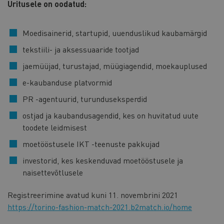
Üritusele on oodatud:
Moedisainerid, startupid, uuenduslikud kaubamärgid
tekstiili- ja aksessuaaride tootjad
jaemüüjad, turustajad, müügiagendid, moekauplused
e-kaubanduse platvormid
PR -agentuurid, turunduseksperdid
ostjad ja kaubandusagendid, kes on huvitatud uute
toodete leidmisest
moetööstusele IKT -teenuste pakkujad
investorid, kes keskenduvad moetööstusele ja
naisettevõtlusele
Registreerimine avatud kuni 11. novembrini 2021
https://torino-fashion-match-2021.b2match.io/home