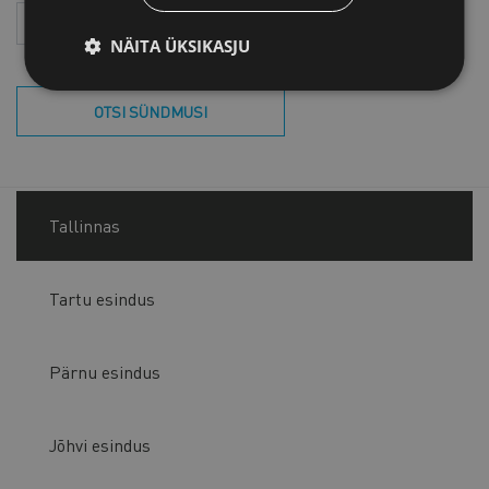
Aasta
Kuu
NÄITA ÜKSIKASJU
OTSI SÜNDMUSI
Tallinnas
Tartu esindus
Pärnu esindus
Jõhvi esindus