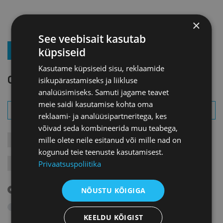
×
See veebisait kasutab
küpsiseid
LIITU UUDISKIRJAGA
Kasutame küpsiseid sisu, reklaamide
OTSI SÜNDMUST
isikupärastamiseks ja liikluse
analüüsimiseks. Samuti jagame teavet
meie saidi kasutamise kohta oma
reklaami- ja analüüsipartneritega, kes
võivad seda kombineerida muu teabega,
mille olete neile esitanud või mille nad on
KONTAKTÜRITUSED
KOOLITUSED
LIIKMEÜRITUSED
kogunud teie teenuste kasutamisest.
Privaatsuspoliitika
JÄRELVAATAMINE
MESSID
VARIA
VÄLISVISIIDID
Tulevased sündmused
NÕUSTU KÕIGIGA
Otsi arhiivist
KEELDU KÕIGIST