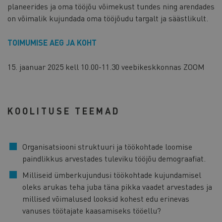
planeerides ja oma tööjõu võimekust tundes ning arendades
on võimalik kujundada oma tööjõudu targalt ja säästlikult.
TOIMUMISE AEG JA KOHT
15. jaanuar 2025 kell 10.00-11.30 veebikeskkonnas ZOOM
KOOLITUSE TEEMAD
Organisatsiooni struktuuri ja töökohtade loomise
paindlikkus arvestades tuleviku tööjõu demograafiat.
Milliseid ümberkujundusi töökohtade kujundamisel
oleks arukas teha juba täna pikka vaadet arvestades ja
millised võimalused looksid kohest edu erinevas
vanuses töötajate kaasamiseks tööellu?