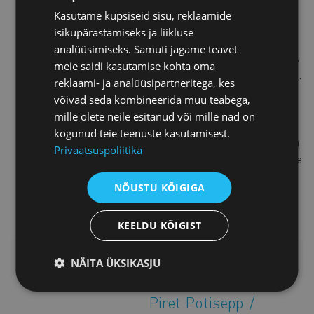
arengule kui ka inimeste sisemisele
Kasutame küpsiseid sisu, reklaamide
kasvule.
isikupärastamiseks ja liikluse
Tema tänased brändid on
analüüsimiseks. Samuti jagame teavet
PeopleFirst, PintDali Heaolukeskus
meie saidi kasutamise kohta oma
ja Tippjuhtimise Praktikum Fööniks.
reklaami- ja analüüsipartneritega, kes
Viimases on Ülle koos Irene
võivad seda kombineerida muu teabega,
Metsisega loonud naisjuhtide
mille olete neile esitanud või mille nad on
võimestamiseks mõeldud
kogunud teie teenuste kasutamisest.
arenguprogrammi – loomuliku jätku
Privaatsuspoliitika
Kaubanduskoja naisjuhtide kiirendile
ja vastuse selgele vajadusele, mis
NÕUSTU KÕIGIGA
tööturul endiselt olemas on
KEELDU KÕIGIST
LISAINFO
NÄITA ÜKSIKASJU
Piret Potisepp