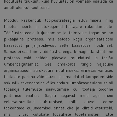
koolituste tsüklist, kuid huvilistel on võimalik osaleda ka
ainult üksikul koolitusel.
Moodul keskendub tööjõustrateegia elluviimisele ning
tööelus noorte ja elukogenud töötajate rakendamisele.
Tööjõustrateegia kujundamine ja toimivuse tagamine on
pikaajaline protsess, mis eeldab kogu organisatsiooni
kaasatust ja järjepidevust selle kaasatuse hoidmisel.
Samas ei saa toimiv tööjõustrateegia kunagi olla staatiline
protsess vaid eeldab pidevaid muudatusi ja tööjõu
ümberpaigutamist. See omakorda tingib vajaduse
organisatsiooni struktuuri muutmiseks. Erinevas vanuses
töötajate parima võimekuse ja omandatud kompetentside
oskuslik rakendamine võiks anda suurepärase tulemuse nii
tööandja tulemuste saavutamise kui töötaja tööõnne
juhtimise vaatest. Sageli segavad meid aga meie
eelarvamuslikud suhtumised, mille alusel teeme
töökohtade kujundamisel ennatlikke ja kiireid otsusteid,
mis viivad kulukate töösuhete lõpetamisteni. Ette