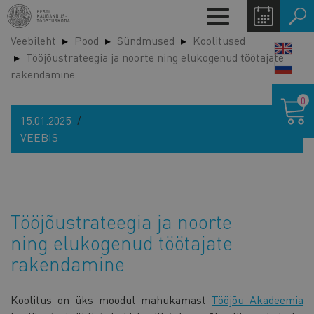
Liigu
Toggle
edasi
navigation
Veebileht
Pood
Sündmused
Koolitused
põhisisu
LANG
Tööjõustrateegia ja noorte ning elukogenud töötajate
juurde
SWIT
rakendamine
Ostukor
0
15.01.2025
VEEBIS
Tööjõustrateegia ja noorte
ning elukogenud töötajate
rakendamine
Koolitus on üks moodul mahukamast
Tööjõu Akadeemia