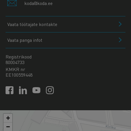
koda@koda.ee
Vaata töötajate kontakte
Vaata panga infot
Registrikood
80004733
KMKR nr
EE100559448
+
−