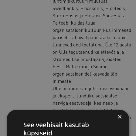
juhtimiskultuuri muutusi
Swedbankis, Ericssonis, Elcoteqis,
Stora Ensos ja Paikuse Saeveskis.
Ta teab, kuidas luua
organisatsioonikultuur, kus inimesed
päriselt tahavad panustada ja juhid
tunnevad end toetatuna. Üle 12 aasta
on Ülle tegutsenud ka ettevõtja ja
strateegilise nõustajana, aidates
Eesti, Baltikumi ja Soome
organisatsioonidel kasvada läbi
inimeste.
Ülle on inimeste juhtimise visionäär
ja ekspert, tundliku sotsiaalse
närviga eestvedaja, kes näeb ja
tegeleb tööturu valupunktidega.
×
Tema väärtused on ausus, koostöö ja
See veebisait kasutab
inimkeskne juhtimine – need on
aluseks nii organisatsioonide
küpsiseid