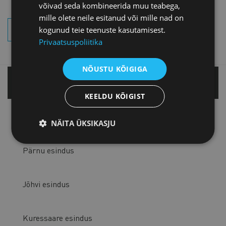
võivad seda kombineerida muu teabega,
mille olete neile esitanud või mille nad on
kogunud teie teenuste kasutamisest.
OTSI SÜNDMUSI
Privaatsuspoliitika
NÕUSTU KÕIGIGA
Tallinnas
KEELDU KÕIGIST
Tartu esindus
NÄITA ÜKSIKASJU
Pärnu esindus
Jõhvi esindus
Kuressaare esindus