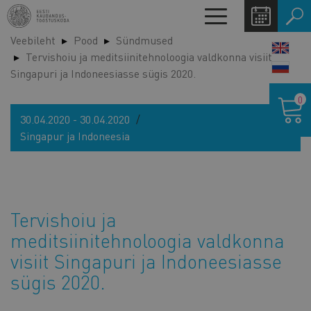
Liigu
Toggle
edasi
navigation
Veebileht
Pood
Sündmused
põhisisu
LANG
Tervishoiu ja meditsiinitehnoloogia valdkonna visiit
juurde
SWIT
Singapuri ja Indoneesiasse sügis 2020.
Ostukor
0
30.04.2020 - 30.04.2020
Singapur ja Indoneesia
Tervishoiu ja
meditsiinitehnoloogia valdkonna
visiit Singapuri ja Indoneesiasse
sügis 2020.