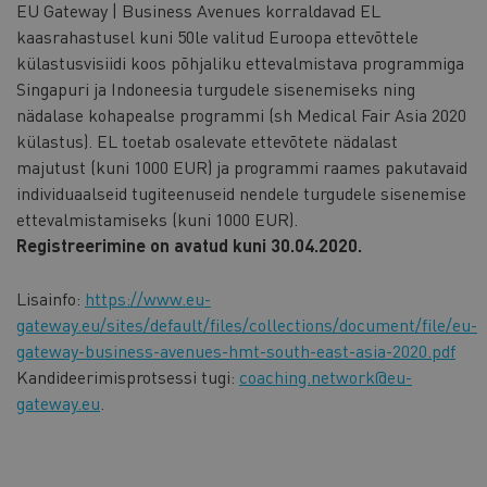
EU Gateway | Business Avenues korraldavad EL
kaasrahastusel kuni 50le valitud Euroopa ettevõttele
külastusvisiidi koos põhjaliku ettevalmistava programmiga
Singapuri ja Indoneesia turgudele sisenemiseks ning
nädalase kohapealse programmi (sh Medical Fair Asia 2020
külastus). EL toetab osalevate ettevõtete nädalast
majutust (kuni 1000 EUR) ja programmi raames pakutavaid
individuaalseid tugiteenuseid nendele turgudele sisenemise
ettevalmistamiseks (kuni 1000 EUR).
Registreerimine on avatud kuni 30.04.2020.
Lisainfo:
https://www.eu-
gateway.eu/sites/default/files/collections/document/file/eu-
gateway-business-avenues-hmt-south-east-asia-2020.pdf
Kandideerimisprotsessi tugi:
coaching.network@eu-
gateway.eu
.