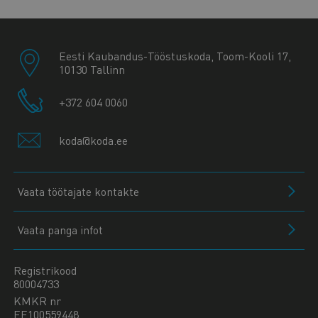
Eesti Kaubandus-Tööstuskoda, Toom-Kooli 17,
10130 Tallinn
+372 604 0060
koda@koda.ee
Vaata töötajate kontakte
Vaata panga infot
Registrikood
80004733
KMKR nr
EE100559448