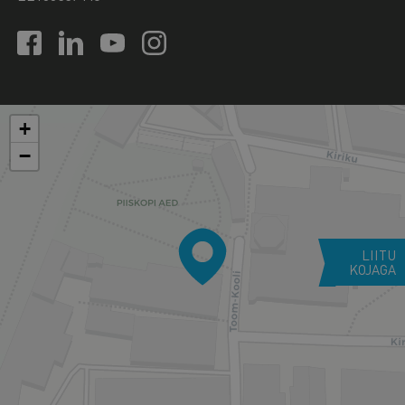
+
−
LIITU
KOJAGA