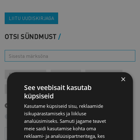
LIITU UUDISKIRJAGA
OTSI SÜNDMUST
KONTAKTÜRITUSED
KOOLITUSED
LIIKMEÜRITUSED
×
See veebisait kasutab
JÄRELVAATAMINE
MESSID
VARIA
VÄLISVISIIDID
küpsiseid
Tulevased sündmused
Kasutame küpsiseid sisu, reklaamide
isikupärastamiseks ja liikluse
Otsi arhiivist
analüüsimiseks. Samuti jagame teavet
meie saidi kasutamise kohta oma
Aasta
Kuu
reklaami- ja analüüsipartneritega, kes