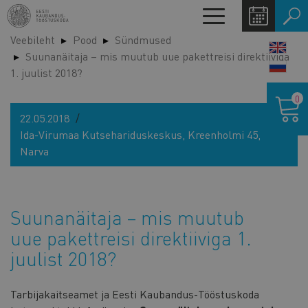
Liigu
Toggle
edasi
navigation
Veebileht
Pood
Sündmused
põhisisu
LANG
Suunanäitaja – mis muutub uue pakettreisi direktiiviga
juurde
SWIT
1. juulist 2018?
Ostukor
0
22.05.2018
Ida-Virumaa Kutsehariduskeskus, Kreenholmi 45,
Narva
Suunanäitaja – mis muutub
uue pakettreisi direktiiviga 1.
juulist 2018?
Tarbijakaitseamet ja Eesti Kaubandus-Tööstuskoda