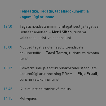
Temaatika: Tagatis, tagatisdokument ja
kogumüügi aruanne
12.30
Tagatisnõudest: miinimumtagatisest ja tagatise
üldisest nõudest. –
Merli Siitan
, turismi
valdkonna jurist-valdkonnajuht
13.00
Nõuded tagatise olemasolu tõendavale
dokumendile. –
Taavi Tamm
, turismi valdkonna
jurist
13.15
Pakettreiside ja seotud reisikorraldusteenuste
kogumüügi aruanne ning PRAM. –
Pirjo Pruuli
,
turismi valdkonna jurist
13.45
Küsimuste esitamise võimalus
14.15
Kohvipaus