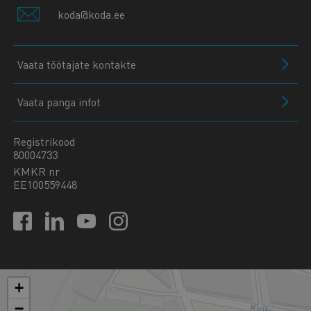
koda@koda.ee
Vaata töötajate kontakte
Vaata panga infot
Registrikood
80004733
KMKR nr
EE100559448
+
−