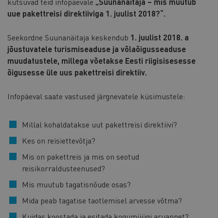
kutsuvad teid infopäevale
„Suunanäitaja – mis muutub
uue pakettreisi direktiiviga 1. juulist 2018?“.
Seekordne Suunanäitaja keskendub
1. juulist 2018. a
jõustuvatele turismiseaduse ja võlaõigusseaduse
muudatustele, millega võetakse Eesti riigisisesesse
õigusesse üle uus pakettreisi direktiiv.
Infopäeval saate vastused järgnevatele küsimustele:
Millal kohaldatakse uut pakettreisi direktiivi?
Kes on reisiettevõtja?
Mis on pakettreis ja mis on seotud
reisikorraldusteenused?
Mis muutub tagatisnõude osas?
Mida peab tagatise taotlemisel arvesse võtma?
Kuidas koostada ja esitada kogumüügi aruannet?