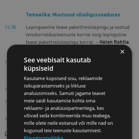
Temaatika: Muutused võlaõigusseaduses
14.30
Lepingueelne teave pakettreisilepingu ja seotud
reisikorraldusteenuste korral ning lepinguline
teave pakettreisilepingu korral. –
Helen Rohtla
,
turismi valdkonna jurist
×
See veebisait kasutab
15.10
Reisikorraldaja ja reisija pakettreisilepingust
küpsiseid
tulenevad õigused ja kohustused. –
Pirjo Pruuli
,
turismi valdkonna jurist
Kasutame küpsiseid sisu, reklaamide
isikupärastamiseks ja liikluse
15.40
Küsimuste esitamise võimalus
analüüsimiseks. Samuti jagame teavet
meie saidi kasutamise kohta oma
16.10
Päeva kokkuvõte
reklaami- ja analüüsipartneritega, kes
võivad seda kombineerida muu teabega,
.
*Korraldaja jätab endale õiguse teha päevakavas muudatusi
mille olete neile esitanud või mille nad on
kogunud teie teenuste kasutamisest.
Ürituse keel: eesti-vene (sünkroontõlge)
Privaatsuspoliitika