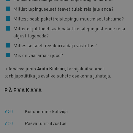
Millist lepingueelset teavet tuleb reisijale anda?
Millest peab pakettreisilepingu muutmisel lähtuma?
Millistel juhtudel saab pakettreisilepingust enne reisi
algust taganeda?
Milles seisneb reisikorraldaja vastutus?
Mis on vääramatu jõud?
Infopäeva juhib
Ando Kiidron,
tarbijakaitseameti
tarbijapoliitika ja avalike suhete osakonna juhataja.
PÄEVAKAVA
9.30
Kogunemine kohviga
9.50
Päeva lühitutvustus