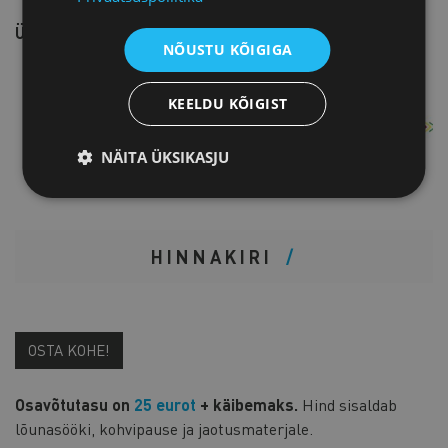
Ürituse materjalid pannakse üles
SIIA
.
NÕUSTU KÕIGIGA
KEELDU KÕIGIST
NÄITA ÜKSIKASJU
HINNAKIRI
OSTA KOHE!
Osavõtutasu on
25 eurot
+ käibemaks.
Hind sisaldab
lõunasööki, kohvipause ja jaotusmaterjale.