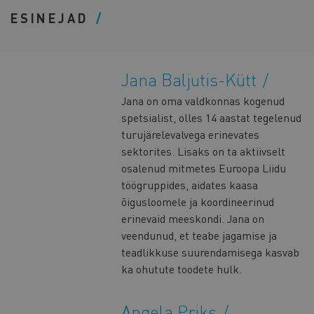
ESINEJAD
Jana Baljutis-Kütt
Jana on oma valdkonnas kogenud
spetsialist, olles 14 aastat tegelenud
turujärelevalvega erinevates
sektorites. Lisaks on ta aktiivselt
osalenud mitmetes Euroopa Liidu
töögruppides, aidates kaasa
õigusloomele ja koordineerinud
erinevaid meeskondi. Jana on
veendunud, et teabe jagamise ja
teadlikkuse suurendamisega kasvab
ka ohutute toodete hulk.
Angela Priks