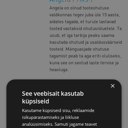
Angela on olnud tooteohutuse
valdkonnas tegev juba üle 15 aasta,
aidates tagada, et turule lastavad
tooted vastaksid ohutusnõuetele. Ta
usub, et iga tarbija peaks saama
kasutada ohutuid ja usaldusväärseid
tooteid. Mänguasjade ohutuse
tagamist peab ta aga eriti oluliseks,
kuna see on seotud laste tervise ja
heaoluga.
×
Liilia Laks
See veebisait kasutab
Liilia on juba 24 aastat pühendunud
küpsiseid
turujärelevalvele mitmes
valdkonnas, pakkudes samal ajal
Kasutame küpsiseid sisu, reklaamide
nõu ja tuge nii tarbijatele kui ka
isikupärastamiseks ja liikluse
ettevõtjatele erinevates
analüüsimiseks. Samuti jagame teavet