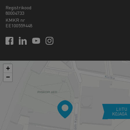
Registrikood
80004733
KMKR nr
EE100559448
+
−
LIITU
KOJAGA