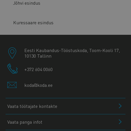
Jõhvi esindus
Kuressaare esindus
Eesti Kaubandus-Tööstuskoda, Toom-Kooli 17,
10130 Tallinn
+372 604 0060
koda@koda.ee
Vaata töötajate kontakte
Vaata panga infot