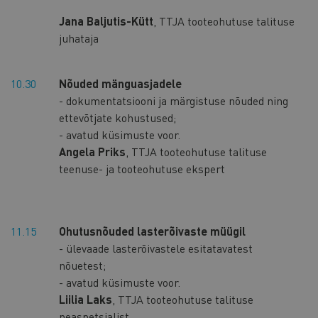
Jana Baljutis-Kütt
, TTJA tooteohutuse talituse
juhataja
10.30
Nõuded mänguasjadele
- dokumentatsiooni ja märgistuse nõuded ning
ettevõtjate kohustused;
- avatud küsimuste voor.
Angela Priks
, TTJA tooteohutuse talituse
teenuse- ja tooteohutuse ekspert
11.15
Ohutusnõuded lasterõivaste müügil
- ülevaade lasterõivastele esitatavatest
nõuetest;
- avatud küsimuste voor.
Liilia Laks
, TTJA tooteohutuse talituse
peaspetsialist