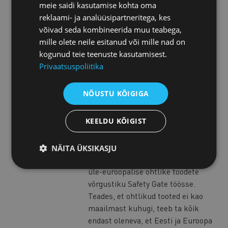
tooteohutuse ja tarbijakaitse
meie saidi kasutamise kohta oma
küsimustes. Tema jaoks on eriti
reklaami- ja analüüsipartneritega, kes
tähtis tõsta nii tarbijate kui ka
võivad seda kombineerida muu teabega,
ettevõtjate teadlikkust, samuti
mille olete neile esitanud või mille nad on
tegeleda turu korrastamisega, et
kogunud teie teenuste kasutamisest.
tagada toodete ja teenuste nõuetele
Privaatsuspoliitika
vastavus ning ohutus.
NÕUSTU KÕIGIGA
Anneli Nagel
KEELDU KÕIGIST
Anneli on üle kahekümne aasta
taganud, et turul leiduks ohutud ja
nõuetele vastavad tooted. Viimastel
NÄITA ÜKSIKASJU
aastatel on ta oluliselt panustanud
üle-euroopalise ohtlike toodete
võrgustiku Safety Gate töösse.
Teades, et ohtlikud tooted ei kao
maailmast kuhugi, teeb ta kõik
endast oleneva, et Eesti ja Euroopa