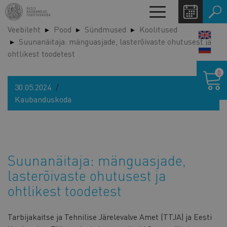
Liigu
Toggle
edasi
navigation
Veebileht
Pood
Sündmused
Koolitused
põhisisu
LANG
Suunanäitaja: mänguasjade, lasterõivaste ohutusest ja
juurde
SWIT
ohtlikest toodetest
Ostukor
0
30.05.2024
Kaubanduskoda
Suunanäitaja: mänguasjade,
lasterõivaste ohutusest ja
ohtlikest toodetest
Tarbijakaitse ja Tehnilise Järelevalve Amet (TTJA) ja Eesti