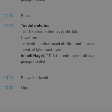
12.00
Paus
12.20
Toodete ohutus
- ohtliku toote olemus ja ohtlikkuse
tuvastamine;
- ettevõtja kohustused ohtliku toote korral;
- avatud küsimuste voor.
Anneli Nagel
, TTJA tooteohutuse talituse
peaspetsialist
13.10
Päeva kokkuvõte
13.30
Lõpp