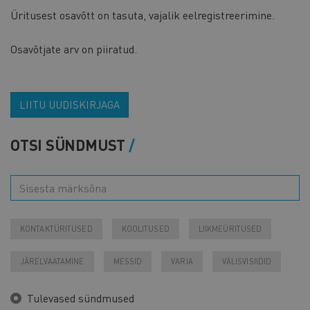
Üritusest osavõtt on tasuta, vajalik eelregistreerimine.
Osavõtjate arv on piiratud.
LIITU UUDISKIRJAGA
OTSI SÜNDMUST
KONTAKTÜRITUSED
KOOLITUSED
LIIKMEÜRITUSED
JÄRELVAATAMINE
MESSID
VARIA
VÄLISVISIIDID
Tulevased sündmused