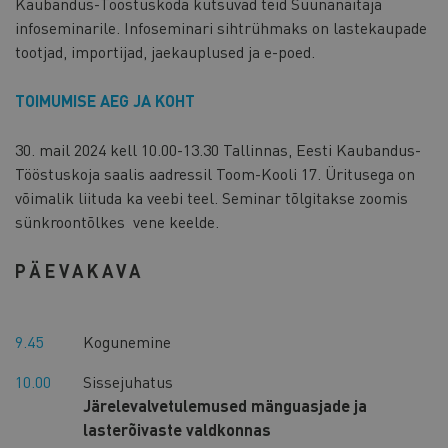
Kaubandus-Tööstuskoda kutsuvad teid Suunanäitaja
infoseminarile. Infoseminari sihtrühmaks on lastekaupade
tootjad, importijad, jaekauplused ja e-poed.
TOIMUMISE AEG JA KOHT
30. mail 2024 kell 10.00-13.30 Tallinnas, Eesti Kaubandus-
Tööstuskoja saalis aadressil Toom-Kooli 17. Üritusega on
võimalik liituda ka veebi teel. Seminar tõlgitakse zoomis
sünkroontõlkes vene keelde.
PÄEVAKAVA
9.45
Kogunemine
10.00
Sissejuhatus
Järelevalvetulemused mänguasjade ja
lasterõivaste valdkonnas