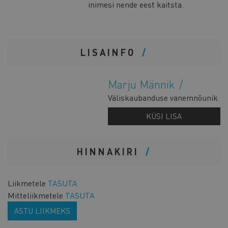
inimesi nende eest kaitsta.
LISAINFO
Marju Männik
Väliskaubanduse vanemnõunik
KÜSI LISA
HINNAKIRI
Liikmetele
TASUTA
Mitteliikmetele
TASUTA
ASTU LIIKMEKS