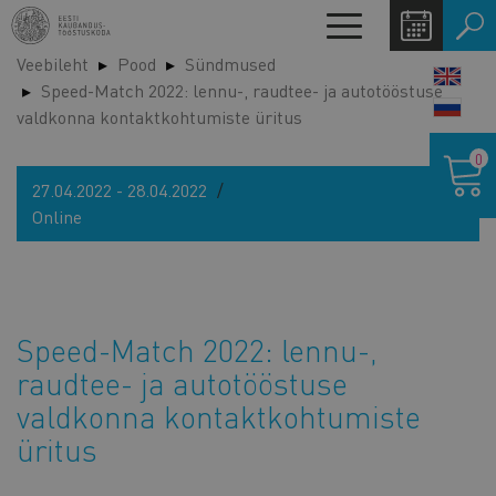
Liigu
Toggle
edasi
navigation
Veebileht
Pood
Sündmused
põhisisu
LANG
Speed-Match 2022: lennu-, raudtee- ja autotööstuse
juurde
SWIT
valdkonna kontaktkohtumiste üritus
Ostukor
0
27.04.2022 - 28.04.2022
Online
Speed-Match 2022: lennu-,
raudtee- ja autotööstuse
valdkonna kontaktkohtumiste
üritus