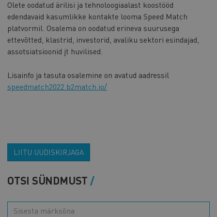
Olete oodatud ärilisi ja tehnoloogiaalast koostööd
edendavaid kasumlikke kontakte looma Speed Match
platvormil. Osalema on oodatud erineva suurusega
ettevõtted, klastrid, investorid, avaliku sektori esindajad,
assotsiatsioonid jt huvilised.
Lisainfo ja tasuta osalemine on avatud aadressil
speedmatch2022.b2match.io/
LIITU UUDISKIRJAGA
OTSI SÜNDMUST