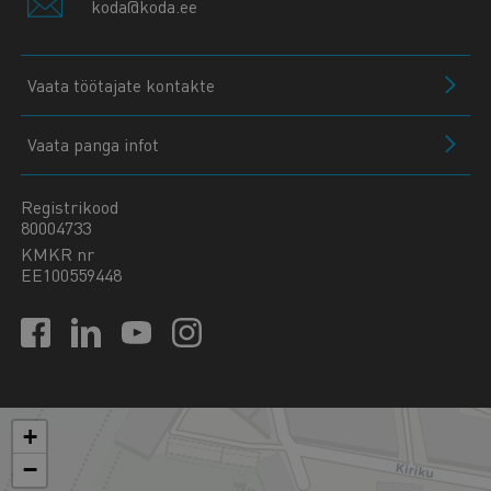
koda@koda.ee
Vaata töötajate kontakte
Vaata panga infot
Registrikood
80004733
KMKR nr
EE100559448
+
−