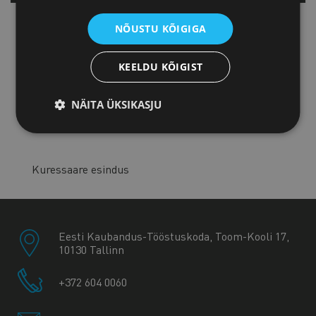
Tartu esindus
NÕUSTU KÕIGIGA
KEELDU KÕIGIST
Pärnu esindus
NÄITA ÜKSIKASJU
Jõhvi esindus
Kuressaare esindus
Eesti Kaubandus-Tööstuskoda, Toom-Kooli 17,
10130 Tallinn
+372 604 0060