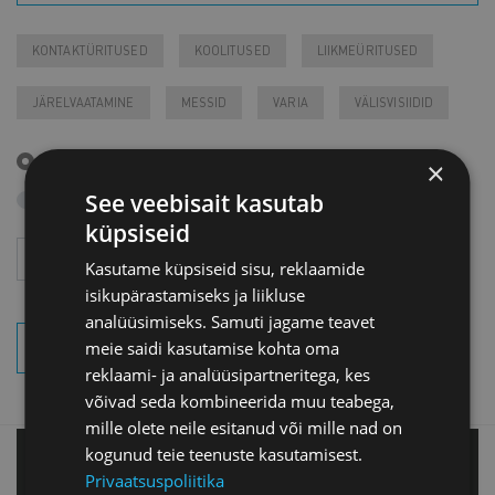
KONTAKTÜRITUSED
KOOLITUSED
LIIKMEÜRITUSED
JÄRELVAATAMINE
MESSID
VARIA
VÄLISVISIIDID
Tulevased sündmused
×
Otsi arhiivist
See veebisait kasutab
küpsiseid
Aasta
Kuu
Kasutame küpsiseid sisu, reklaamide
isikupärastamiseks ja liikluse
analüüsimiseks. Samuti jagame teavet
meie saidi kasutamise kohta oma
OTSI SÜNDMUSI
reklaami- ja analüüsipartneritega, kes
võivad seda kombineerida muu teabega,
mille olete neile esitanud või mille nad on
kogunud teie teenuste kasutamisest.
Tallinnas
Privaatsuspoliitika