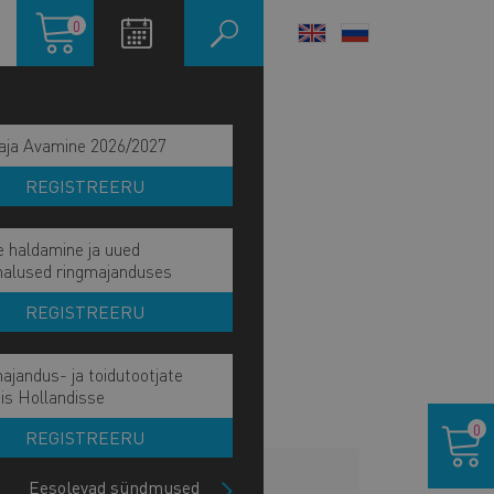
Ostukorv
0
LANGUAGE
SWITCHER
aja Avamine 2026/2027
REGISTREERU
e haldamine ja uued
malused ringmajanduses
REGISTREERU
ajandus- ja toidutootjate
is Hollandisse
Ostukor
0
REGISTREERU
LISAINFO
Eesolevad sündmused