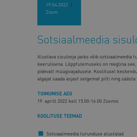
19.04.2022
Zoom
Sotsiaalmeedia sisu
Alustava sisulooja jaoks võib sotsiaalmeedia 
keerulisena. Lõpptulemuseks on reeglina see,
pidevalt müügivajadusele. Koolitusel keskend
algajal saada asjast selgemat pilti ning sääst
TOIMUMISE AEG
19. aprill 2022 kell 15.00-16.00 Zoomis
KOOLITUSE TEEMAD
Sotsiaalmeedia turunduse alustalad