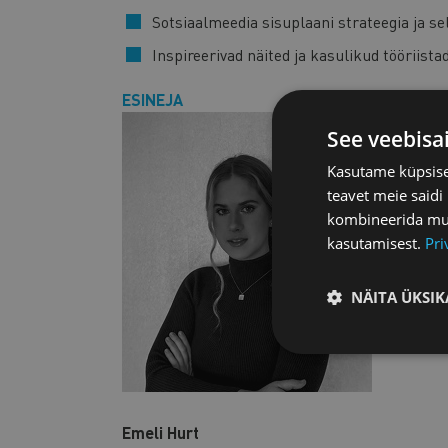
Sotsiaalmeedia sisuplaani strateegia ja se
Inspireerivad näited ja kasulikud tööriista
ESINEJA
See veebisa
Kasutame küpsisei
teavet meie saidi
kombineerida muu 
kasutamisest.
Pri
NÄITA ÜKSIK
Emeli Hurt