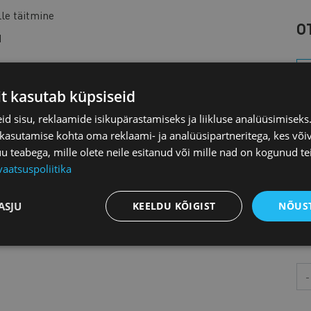
lle täitmine
O
d
it kasutab küpsiseid
K
d sisu, reklaamide isikupärastamiseks ja liikluse analüüsimisek
 kasutamise kohta oma reklaami- ja analüüsipartneritega, kes või
L
teabega, mille olete neile esitanud või mille nad on kogunud te
vaatsuspoliitika
M
ASJU
KEELDU KÕIGIST
NÕUST
Aa