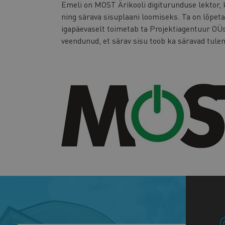
Emeli on MOST Ärikooli digiturunduse lektor, 
ning särava sisuplaani loomiseks. Ta on lõpeta
igapäevaselt toimetab ta Projektiagentuur OÜs
veendunud, et särav sisu toob ka säravad tule