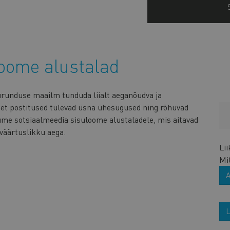
loome alustalad
turunduse maailm tunduda liialt aeganõudva ja
 et postitused tulevad üsna ühesugused ning rõhuvad
ume sotsiaalmeedia sisuloome alustaladele, mis aitavad
a väärtuslikku aega.
Li
Mi
L