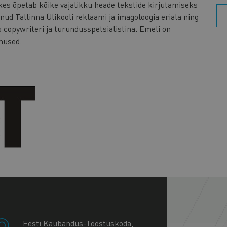
kes õpetab kõike vajalikku heade tekstide kirjutamiseks
nud Tallinna Ülikooli reklaami ja imagoloogia eriala ning
 copywriteri ja turundusspetsialistina. Emeli on
mused.
+
−
Eesti Kaubandus-Tööstuskoda,