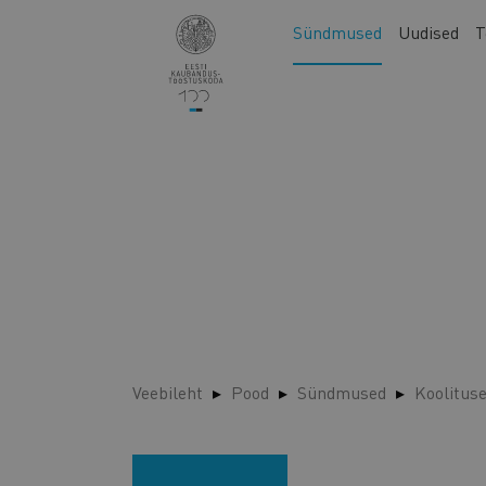
Liigu
Main
Sündmused
Uudised
T
edasi
navigation
põhisisu
juurde
Veebileht
Pood
Sündmused
Koolitus