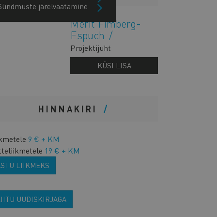
Sündmuste järelvaatamine
Merit Fimberg-
Espuch
Projektijuht
KÜSI LISA
HINNAKIRI
ikmetele
9 € + KM
tteliikmetele
19 € + KM
ASTU LIIKMEKS
IITU UUDISKIRJAGA