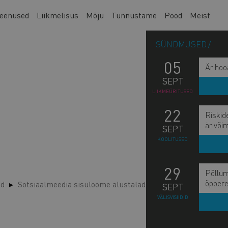
eenused
Liikmelisus
Mõju
Tunnustame
Pood
Meist
SÜNDMUSED
05
Ärihoo
SEPT
LIIKMEÜRITUSED
22
Riskid
ärivõi
SEPT
KOOLITUSED
29
Põllum
õppere
ed
Sotsiaalmeedia sisuloome alustalad
SEPT
VÄLISVISIIDID