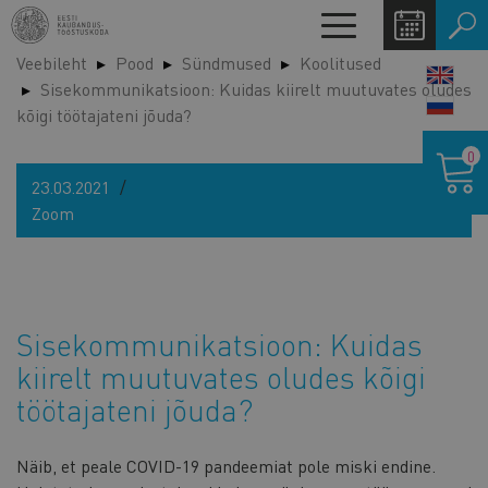
Liigu
Toggle
edasi
navigation
Veebileht
Pood
Sündmused
Koolitused
põhisisu
LANG
Sisekommunikatsioon: Kuidas kiirelt muutuvates oludes
juurde
SWIT
kõigi töötajateni jõuda?
Ostukor
0
23.03.2021
Zoom
Sisekommunikatsioon: Kuidas
kiirelt muutuvates oludes kõigi
töötajateni jõuda?
Näib, et peale COVID-19 pandeemiat pole miski endine.