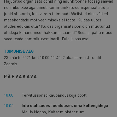
Hajutatud organisatsioonid ning asünkroonne tööaeg saavad
normiks. See aga paneb kommunikatsioonispetsialistid ja
juhid olukorda, kus varem toiminud tööriistad ning võtted
meeskondade motiveerimiseks ei tööta. Kuidas uutes
oludes edukas olla? Kuidas organisatsioonid on muutunud
oludega kohanemisel hakkama saanud? Seda ja palju muud
saad teada hommikuseminaril. Tule ja saa osa!
TOIMUMISE AEG
23. märts 2021 kell 10.00-11.45 (2 akadeemilist tundi)
Zoomis
PÄEVAKAVA
10.00
Tervitussõnad kaubanduskoja poolt
10.05
Info olulisusest usalduses oma kolleegidega
Mailis Neppo, Kaitseministeerium