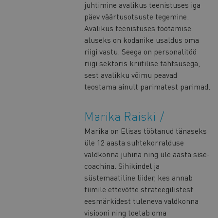
juhtimine avalikus teenistuses iga
päev väärtusotsuste tegemine.
Avalikus teenistuses töötamise
aluseks on kodanike usaldus oma
riigi vastu. Seega on personalitöö
riigi sektoris kriitilise tähtsusega,
sest avalikku võimu peavad
teostama ainult parimatest parimad.
Marika Raiski
Marika on Elisas töötanud tänaseks
üle 12 aasta suhtekorralduse
valdkonna juhina ning üle aasta sise-
coachina. Sihikindel ja
süstemaatiline liider, kes annab
tiimile ettevõtte strateegilistest
eesmärkidest tuleneva valdkonna
visiooni ning toetab oma