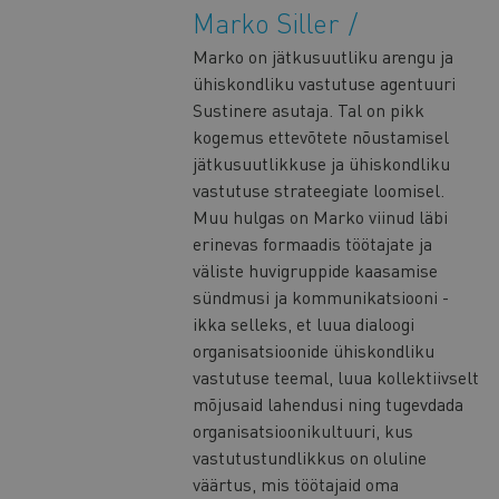
Marko Siller
Marko on jätkusuutliku arengu ja
ühiskondliku vastutuse agentuuri
Sustinere asutaja. Tal on pikk
kogemus ettevõtete nõustamisel
jätkusuutlikkuse ja ühiskondliku
vastutuse strateegiate loomisel.
Muu hulgas on Marko viinud läbi
erinevas formaadis töötajate ja
väliste huvigruppide kaasamise
sündmusi ja kommunikatsiooni -
ikka selleks, et luua dialoogi
organisatsioonide ühiskondliku
vastutuse teemal, luua kollektiivselt
mõjusaid lahendusi ning tugevdada
organisatsioonikultuuri, kus
vastutustundlikkus on oluline
väärtus, mis töötajaid oma