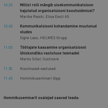
10.25
Millist rolli mängib sisekommunikatsioon
hajutatud organisatsiooni kooshoidmisel?
Marika Raiski, Elisa Eesti AS
10.45
Kommunikatsiooni kohandamine muutunud
oludes
Signe Lass, HELMES Grupp
11.05
Töötajate kaasamine organisatsiooni
ühiskondliku vastutuse teemadel
Marko Siller, Sustinere
11.30
Küsimused-vastused
11.45
Hommikuseminari lõpp
Hommikuseminaril osalejad saavad teada: