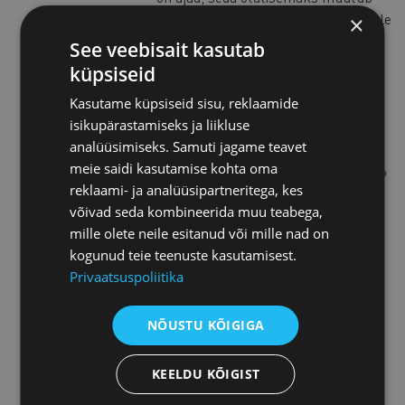
kommunikatsioon. Elisa on olnud üle
×
kuue aasta paindlike tööviiside
See veebisait kasutab
eestvedaja ja praktiseerija. Tänu
küpsiseid
sellele suudeti 2020. aasta märtsis,
Kasutame küpsiseid sisu, reklaamide
eriolukorra alguses, praktiliselt
isikupärastamiseks ja liikluse
kogu ettevõte kaugtööle viia vaid
analüüsimiseks. Samuti jagame teavet
mõne päevaga. Tänaseks on Elisa
meie saidi kasutamise kohta oma
juba aasta olnud olukorras, kus 69%
reklaami- ja analüüsipartneritega, kes
nende inimestest teeb pidevalt
võivad seda kombineerida muu teabega,
hajustööd.
mille olete neile esitanud või mille nad on
kogunud teie teenuste kasutamisest.
Signe Lass
Privaatsuspoliitika
Signe töötab Helmes Grupi
talendijuhina. Varasemalt on ta
NÕUSTU KÕIGIGA
pikalt töötanud finantssektoris,
sellest viimased 20 aastat
KEELDU KÕIGIST
Swedbankis. Personalivaldkonnas
tegutseb aastast 2006 ning on