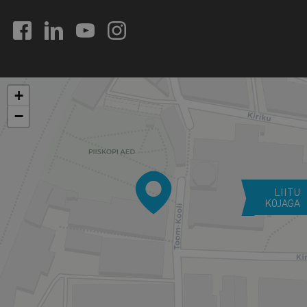
+
−
LIITU
KOJAGA