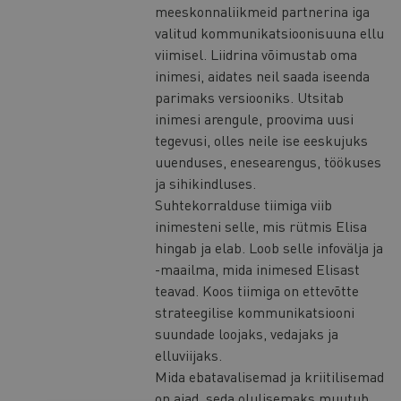
meeskonnaliikmeid partnerina iga
valitud kommunikatsioonisuuna ellu
viimisel. Liidrina võimustab oma
inimesi, aidates neil saada iseenda
parimaks versiooniks. Utsitab
inimesi arengule, proovima uusi
tegevusi, olles neile ise eeskujuks
uuenduses, enesearengus, töökuses
ja sihikindluses.
Suhtekorralduse tiimiga viib
inimesteni selle, mis rütmis Elisa
hingab ja elab. Loob selle infovälja ja
-maailma, mida inimesed Elisast
teavad. Koos tiimiga on ettevõtte
strateegilise kommunikatsiooni
suundade loojaks, vedajaks ja
elluviijaks.
Mida ebatavalisemad ja kriitilisemad
on ajad, seda olulisemaks muutub