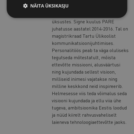
NÄITA ÜKSIKASJU
juhtinud pangas personalitegevusi
nii Eesti, Baltikumi kui grupi
üksustes. Signe kuulus PARE
juhatusse aastatel 2014-2016. Tal on
magistrikraad Tartu Ülikoolist
kommunikatsioonijuhtimises.
Personalitöös peab ta väga oluliseks
tegutseda mõtestatult, mõista
ettevõtte missiooni, alusväärtusi
ning kujundada sellest visioon,
milliseid inimesi vajatakse ning
milline keskkond neid inspireerib.
Helmesesse viis teda võimalus seda
visiooni kujundada ja ellu viia ühe
tugeva, ambitsioonika Eestis loodud
ja nüüd kiirelt rahvusvaheliselt
laieneva tehnoloogiaettevõtte jaoks.