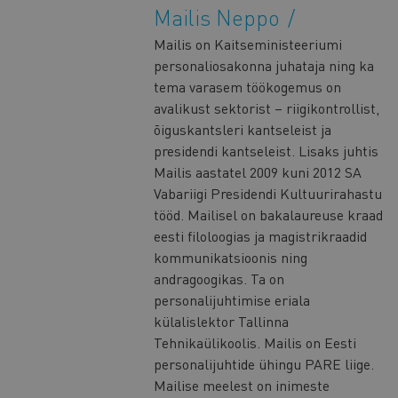
Mailis Neppo
Mailis on Kaitseministeeriumi
personaliosakonna juhataja ning ka
tema varasem töökogemus on
avalikust sektorist – riigikontrollist,
õiguskantsleri kantseleist ja
presidendi kantseleist. Lisaks juhtis
Mailis aastatel 2009 kuni 2012 SA
Vabariigi Presidendi Kultuurirahastu
tööd. Mailisel on bakalaureuse kraad
eesti filoloogias ja magistrikraadid
kommunikatsioonis ning
andragoogikas. Ta on
personalijuhtimise eriala
külalislektor Tallinna
Tehnikaülikoolis. Mailis on Eesti
personalijuhtide ühingu PARE liige.
Mailise meelest on inimeste