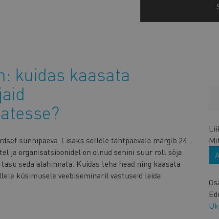
: kuidas kaasata
jaid
atesse?
Li
rdset sünnipäeva. Lisaks sellele tähtpäevale märgib 24.
Mi
l ja organisatsioonidel on olnud senini suur roll sõja
ei tasu seda alahinnata. Kuidas teha head ning kaasata
llele küsimusele veebiseminaril vastuseid leida
Os
Ed
Uk