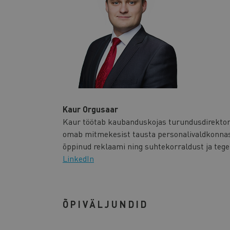
Kaur Orgusaar
Kaur töötab kaubanduskojas turundusdirektori
omab mitmekesist tausta personalivaldkonnas
õppinud reklaami ning suhtekorraldust ja teg
LinkedIn
ÕPIVÄLJUNDID