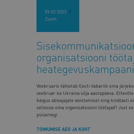
09.02.2023
Zoom
Sisekommunikatsioon
organisatsiooni tööta
heategevuskampaani
Veebruaris tähistab Eesti Vabariik oma järjeko
veebruar ka Ukraina sõja aastapäeva. Ettevõtete
käigus abivajajate abistamisel ning kindlasti 
sellesse oma organisatsiooni töötajad? Just se
püüamegi.
TOIMUMISE AEG JA KOHT