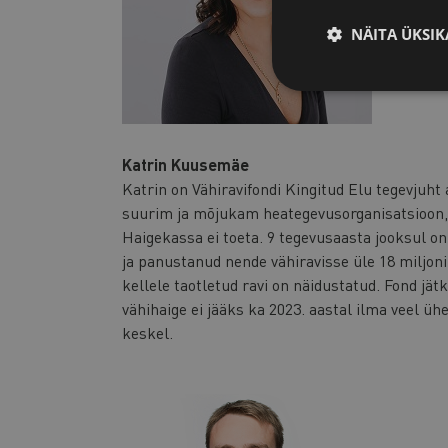
NÄITA ÜKSIK
Katrin Kuusemäe
Katrin on Vähiravifondi Kingitud Elu tegevjuht 
suurim ja mõjukam heategevusorganisatsioon, mi
Haigekassa ei toeta. 9 tegevusaasta jooksul on 
ja panustanud nende vähiravisse üle 18 miljoni 
kellele taotletud ravi on näidustatud. Fond jät
vähihaige ei jääks ka 2023. aastal ilma veel üh
keskel.