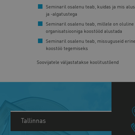
Seminaril osalenu teab, kuidas ja mis alu
ja -algatustega
Seminaril osalenu teab, millele on olulin
organisatsiooniga koostööd alustada
Seminaril osalenu teab, missuguseid erin
koostöö tegemiseks
Soovijatele väljastatakse koolitustõend
Tallinnas