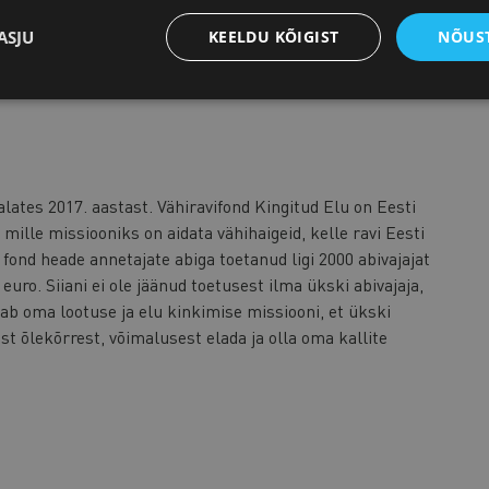
ASJU
KEELDU KÕIGIST
NÕUST
alates 2017. aastast. Vähiravifond Kingitud Elu on Eesti
lle missiooniks on aidata vähihaigeid, kelle ravi Eesti
fond heade annetajate abiga toetanud ligi 2000 abivajajat
euro. Siiani ei ole jäänud toetusest ilma ükski abivajaja,
kab oma lootuse ja elu kinkimise missiooni, et ükski
est õlekõrrest, võimalusest elada ja olla oma kallite