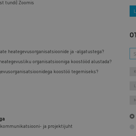
ist tundi) Zoomis
L
O
vate heategevusorganisatsioonide ja -algatustega?
 heategevusliku organisatsiooniga koostööd alustada?
gevusorganisatsioonidega koostöö tegemiseks?
K
L
M
ga
kommunikatsiooni- ja projektijuht