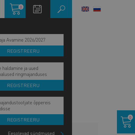
Ostukorv
0
LANGUAGE
SWITCHER
aja Avamine 2026/2027
REGISTREERU
e haldamine ja uued
malused ringmajanduses
REGISTREERU
ajandustootjate õppereis
disse
Ostukor
0
REGISTREERU
LISAINFO
Eesolevad sündmused