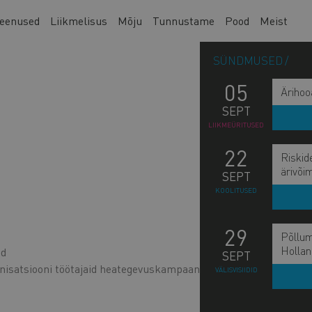
eenused
Liikmelisus
Mõju
Tunnustame
Pood
Meist
SÜNDMUSED
05
Ärihoo
SEPT
LIIKMEÜRITUSED
22
Riskid
ärivõi
SEPT
KOOLITUSED
29
Põllum
Hollan
ed
SEPT
nisatsiooni töötajaid heategevuskampaaniatesse?
VÄLISVISIIDID