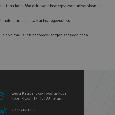
stel teha koostööd erinevate heategevusorganisatsioonide
e tähelepanu pöörata kui heategevusliku
evaid võimalusi on heategevusorganisatsioonidega
+
−
Eesti Kaubandus-Tööstuskoda,
Toom-Kooli 17, 10130 Tallinn
+372 604 0060