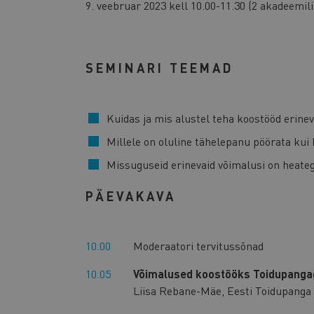
9. veebruar 2023 kell 10.00-11.30 (2 akadeemil
SEMINARI TEEMAD
Kuidas ja mis alustel teha koostööd erine
Millele on oluline tähelepanu pöörata kui
Missuguseid erinevaid võimalusi on heate
PÄEVAKAVA
10.00
Moderaatori tervitussõnad
10.05
Võimalused koostööks Toidupanga
Liisa Rebane-Mäe, Eesti Toidupanga 