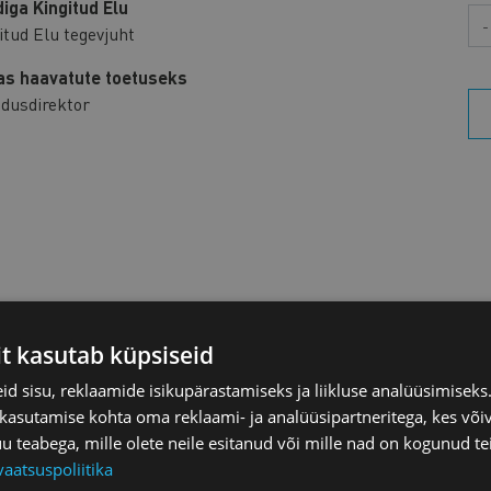
iga Kingitud Elu
Aa
itud Elu tegevjuht
as haavatute toetuseks
dusdirektor
it kasutab küpsiseid
d sisu, reklaamide isikupärastamiseks ja liikluse analüüsimisek
 kasutamise kohta oma reklaami- ja analüüsipartneritega, kes või
teabega, mille olete neile esitanud või mille nad on kogunud te
vaatsuspoliitika