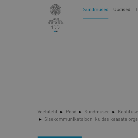
Liigu
Main
Sündmused
Uudised
T
edasi
navigation
põhisisu
juurde
Veebileht
Pood
Sündmused
Koolitus
Sisekommunikatsioon: kuidas kaasata orga