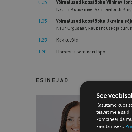
10.35
Võimalused koostööks Vähiravifond
Katrin Kuusemäe, Vähiravifondi King
11.05
Võimalused koostööks Ukraina sõj
Kaur Orgusaar, kaubanduskoja turun
11.25
Kokkuvõte
11.30
Hommikuseminari lõpp
ESINEJAD
See veebisa
Kasutame küpsisei
teavet meie saidi
kombineerida muu 
kasutamisest.
Pri