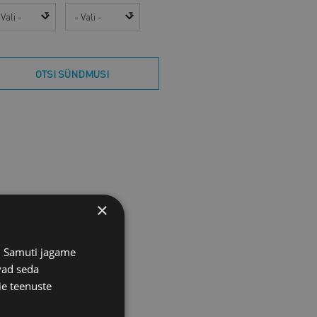
sta
Kuu
OTSI SÜNDMUSI
×
s. Samuti jagame
vad seda
ie teenuste