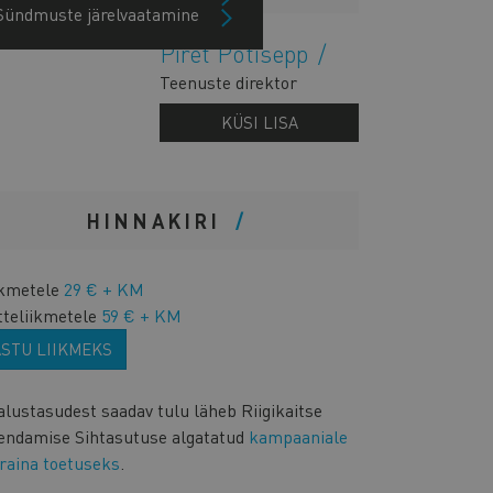
Sündmuste järelvaatamine
Piret Potisepp
Teenuste direktor
KÜSI LISA
HINNAKIRI
ikmetele
29 € + KM
tteliikmetele
59 € + KM
ASTU LIIKMEKS
alustasudest saadav tulu läheb Riigikaitse
endamise Sihtasutuse algatatud
kampaaniale
raina toetuseks
.