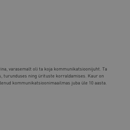
na, varasemalt oli ta koja kommunikatsioonijuht. Ta
, turunduses ning ürituste korraldamises. Kaur on
elenud kommunikatsioonimaailmas juba üle 10 aasta.