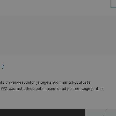
s
ts on vandeaudiitor ja tegelenud finantskoolituste
1992. aastast olles spetsialiseerunud just eelkõige juhtide