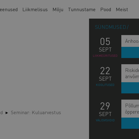
eenused
Liikmelisus
Mõju
Tunnustame
Pood
Meist
SÜNDMUSED
05
Ärihoo
SEPT
LIIKMEÜRITUSED
22
Riskid
ärivõi
SEPT
KOOLITUSED
29
Põllum
õppere
ed
Seminar: Kuluarvestus
SEPT
VÄLISVISIIDID