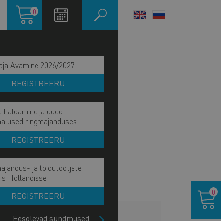
Ostukorv
0
LANGUAGE
SWITCHER
aja Avamine 2026/2027
REGISTREERU
e haldamine ja uued
malused ringmajanduses
REGISTREERU
ajandus- ja toidutootjate
is Hollandisse
Ostukor
0
REGISTREERU
LISAINFO
Eesolevad sündmused