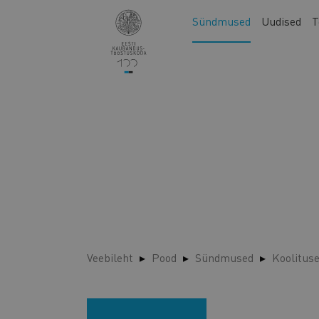
Liigu
Main
Sündmused
Uudised
T
edasi
navigation
põhisisu
juurde
Veebileht
Pood
Sündmused
Koolitus