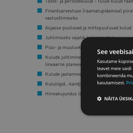
Toote- ja perioodikulud – tulud-kulud ra
Finantsarvestuse (raamatupidamise) piira
vastuvõtmiseks
Asjasse puutuvad ja mittepuutuvad kulud
Juhtimiseks vajalik kuluarvestus
Püsi- ja muutuvkulud. Kasumiläve analüüs
See veebisa
Kulude juhtimine piiratud ressursside kor
Kasutame küpsisei
lineaarne planeerimine ja Excel’i Solver)
teavet meie saidi
Kulude jaotamine toodetele ja teenustele 
kombineerida muu 
kasutamisest.
Pri
Kululiigid, -kandjad ja -kohad. Tegevusp
Hinnakujundus lähtuvalt kuludest
NÄITA ÜKSIK