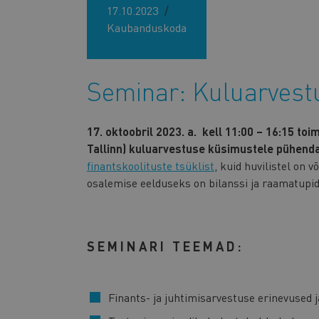
17.10.2023
Kaubanduskoda
Seminar: Kuluarvest
17. oktoobril 2023. a. kell 11:00 – 16:15 to
Tallinn)
kuluarvestuse küsimustele pühenda
finantskoolituste tsüklist
, kuid huvilistel on 
osalemise eelduseks on bilanssi ja raamatupi
SEMINARI TEEMAD:
Finants- ja juhtimisarvestuse erinevused 