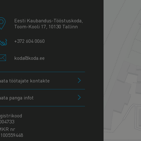
+
−
Eesti Kaubandus-Tööstuskoda,
Toom-Kooli 17, 10130 Tallinn
+372 604 0060
koda@koda.ee
aata töötajate kontakte
aata panga infot
gistrikood
004733
MKR nr
100559448