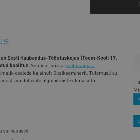
us
imub
Eesti Kaubandus-Tööstuskojas (Toom-Kooli 17,
tud koolitus.
Seminar on osa
mahukamast
võimalik osaleda ka ainult üksikseminaril. Tulemusliku
damist puudutavate algteadmiste olemasolu.
Li
Mi
L
ja sarnasused