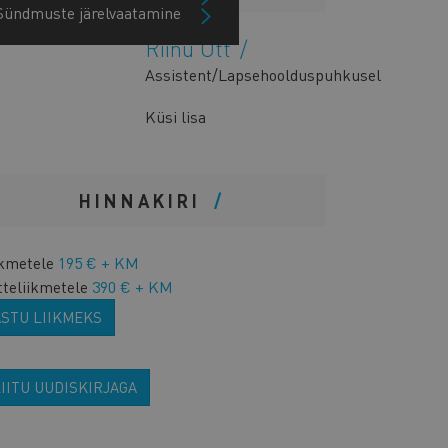
Sündmuste järelvaatamine
Riinu Ott
Assistent/Lapsehoolduspuhkusel
Küsi lisa
HINNAKIRI
ikmetele
195 € + KM
tteliikmetele
390 € + KM
ASTU LIIKMEKS
IITU UUDISKIRJAGA