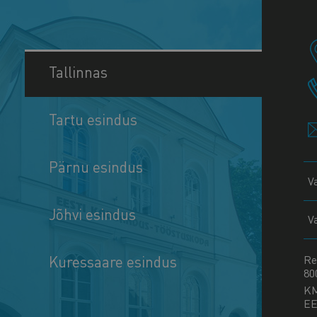
Tallinnas
Tartu esindus
Pärnu esindus
V
Jõhvi esindus
V
Kuressaare esindus
Re
80
K
EE