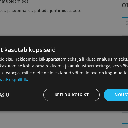
amatupidamises
O
tus ja sobimatus paljude juhtimisotsuste
K
 ühe ja mitme toote korral
it kasutab küpsiseid
L
ral (piirangute teooria, Throughput Accounting,
d sisu, reklaamide isikupärastamiseks ja liikluse analüüsimisek
 kasutamise kohta oma reklaami- ja analüüsipartneritega, kes või
M
(otse- ja kaudkulud)
teabega, mille olete neile esitanud või mille nad on kogunud te
vaatsuspoliitika
õhine kuluarvestus (ABC süsteem)
ASJU
KEELDU KÕIGIST
NÕUST
Aa