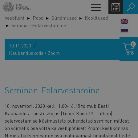
Liigu
Toggle
edasi
navigation
Veebileht
Pood
Sündmused
Koolitused
põhisisu
LANG
Seminar: Eelarvestamine
juurde
SWIT
Ostukor
0
10.11.2020
Kaubanduskoda / Zoom
Seminar: Eelarvestamine
10. novembril 2020
kell 11.00-16.15 toimub Eesti
Kaubandus-Tööstuskojas (Toom-Kooli 17, Tallinn)
eelarvestamise küsimustele pühendatud seminar, millest
on võimalik osa võtta ka veebipõhiselt Zoomi keskkonnas.
Nimetatud seminar on osa mahukamast finantskoolituste