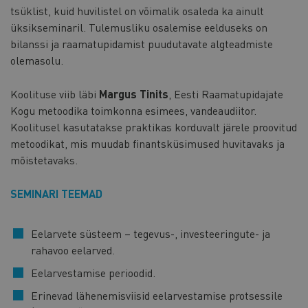
tsüklist, kuid huvilistel on võimalik osaleda ka ainult
üksikseminaril. Tulemusliku osalemise eelduseks on
bilanssi ja raamatupidamist puudutavate algteadmiste
olemasolu.
Koolituse viib läbi
Margus Tinits
, Eesti Raamatupidajate
Kogu metoodika toimkonna esimees, vandeaudiitor.
Koolitusel kasutatakse praktikas korduvalt järele proovitud
metoodikat, mis muudab finantsküsimused huvitavaks ja
mõistetavaks.
SEMINARI TEEMAD
Eelarvete süsteem – tegevus-, investeeringute- ja
rahavoo eelarved.
Eelarvestamise perioodid.
Erinevad lähenemisviisid eelarvestamise protsessile