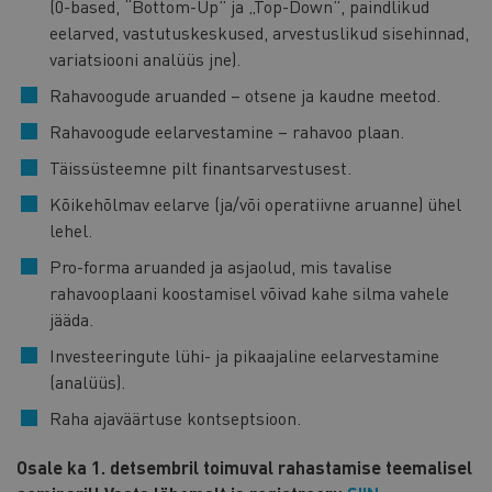
(0-based, “Bottom-Up” ja „Top-Down”, paindlikud
eelarved, vastutuskeskused, arvestuslikud sisehinnad,
variatsiooni analüüs jne).
Rahavoogude aruanded – otsene ja kaudne meetod.
Rahavoogude eelarvestamine – rahavoo plaan.
Täissüsteemne pilt finantsarvestusest.
Kõikehõlmav eelarve (ja/või operatiivne aruanne) ühel
lehel.
Pro-forma aruanded ja asjaolud, mis tavalise
rahavooplaani koostamisel võivad kahe silma vahele
jääda.
Investeeringute lühi- ja pikaajaline eelarvestamine
(analüüs).
Raha ajaväärtuse kontseptsioon.
Osale ka 1. detsembril toimuval rahastamise teemalisel