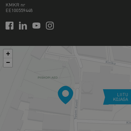
KMKR nr
EE100559448
+
−
LIITU
KOJAGA