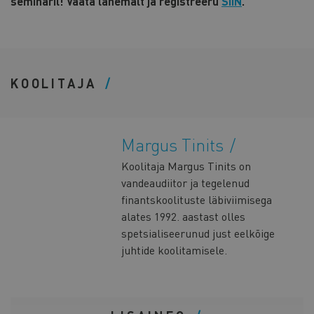
seminaril! Vaata lähemalt ja registreeru
SIIN
.
KOOLITAJA
Margus Tinits
Koolitaja Margus Tinits on
vandeaudiitor ja tegelenud
finantskoolituste läbiviimisega
alates 1992. aastast olles
spetsialiseerunud just eelkõige
juhtide koolitamisele.