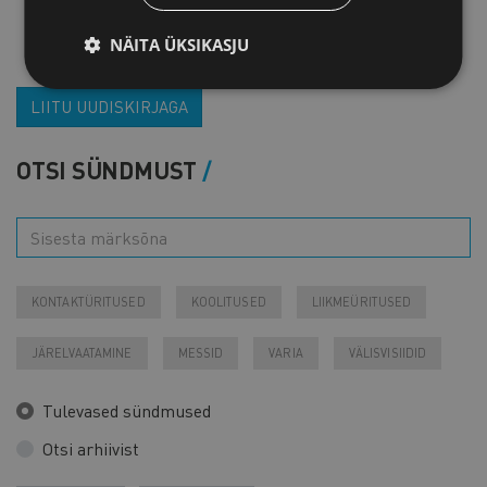
NÄITA ÜKSIKASJU
LIITU UUDISKIRJAGA
OTSI SÜNDMUST
KONTAKTÜRITUSED
KOOLITUSED
LIIKMEÜRITUSED
JÄRELVAATAMINE
MESSID
VARIA
VÄLISVISIIDID
Tulevased sündmused
Otsi arhiivist