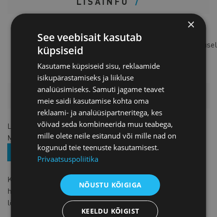
LISAINFO
×
Riinu Ott
See veebisait kasutab
Assistent/Lapsehoolduspuhkusel
küpsiseid
Küsi lisa
Kasutame küpsiseid sisu, reklaamide
isikupärastamiseks ja liikluse
analüüsimiseks. Samuti jagame teavet
HINNAKIRI
meie saidi kasutamise kohta oma
reklaami- ja analüüsipartneritega, kes
võivad seda kombineerida muu teabega,
Liikmetele
99 € + KM
mille olete neile esitanud või mille nad on
Mitteliikmetele
199 € + KM
kogunud teie teenuste kasutamisest.
ASTU LIIKMEKS
Privaatsuspoliitika
Kui ühest firmast on mitu osalejat, siis rakendatakse
NÕUSTU KÕIGIGA
hinnasoodustust -5%. Hinnas sisalduvad jaotusmaterjalid,
lõuna ja kohvipausid.
KEELDU KÕIGIST