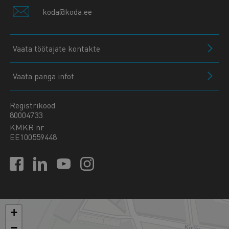
koda@koda.ee
Vaata töötajate kontakte
Vaata panga infot
Registrikood
80004733
KMKR nr
EE100559448
+
−