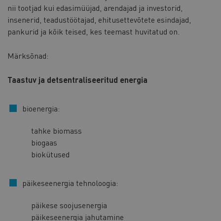
nii tootjad kui edasimüüjad, arendajad ja investorid,
insenerid, teadustöötajad, ehitusettevõtete esindajad,
pankurid ja kõik teised, kes teemast huvitatud on.
Märksõnad:
Taastuv ja detsentraliseeritud energia
bioenergia:
tahke biomass
biogaas
biokütused
päikeseenergia tehnoloogia:
päikese soojusenergia
päikeseenergia jahutamine