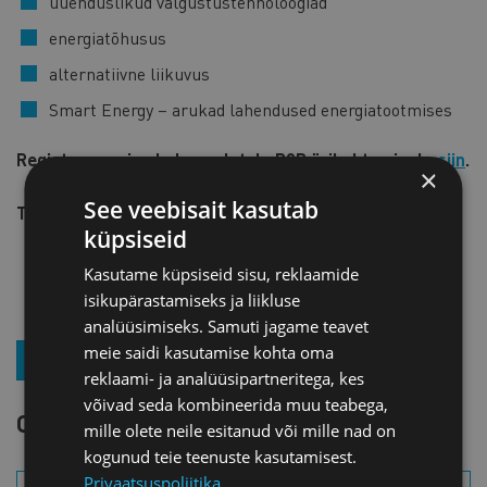
uuenduslikud valgustustehnoloogiad
energiatõhusus
alternatiivne liikuvus
Smart Energy – arukad lahendused energiatootmises
Registreerumine kahepoolstele B2B ärikohtumisele
siin
.
×
See veebisait kasutab
Täpsem informatsioon ja registreerimine
siin
.
küpsiseid
Kasutame küpsiseid sisu, reklaamide
isikupärastamiseks ja liikluse
analüüsimiseks. Samuti jagame teavet
meie saidi kasutamise kohta oma
LIITU UUDISKIRJAGA
reklaami- ja analüüsipartneritega, kes
võivad seda kombineerida muu teabega,
OTSI SÜNDMUST
mille olete neile esitanud või mille nad on
kogunud teie teenuste kasutamisest.
Privaatsuspoliitika