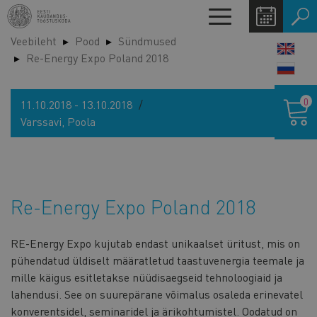
Liigu
Toggle
edasi
navigation
Veebileht
Pood
Sündmused
põhisisu
LANG
Re-Energy Expo Poland 2018
juurde
SWIT
Ostukor
0
11.10.2018 - 13.10.2018
Varssavi, Poola
Re-Energy Expo Poland 2018
RE-Energy Expo kujutab endast unikaalset üritust, mis on
pühendatud üldiselt määratletud taastuvenergia teemale ja
mille käigus esitletakse nüüdisaegseid tehnoloogiaid ja
lahendusi. See on suurepärane võimalus osaleda erinevatel
konverentsidel, seminaridel ja ärikohtumistel. Oodatud on