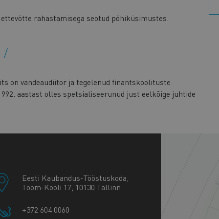
 ettevõtte rahastamisega seotud põhiküsimustes.
s
ts on vandeaudiitor ja tegelenud finantskoolituste
1992. aastast olles spetsialiseerunud just eelkõige juhtide
+
−
Eesti Kaubandus-Tööstuskoda,
Toom-Kooli 17, 10130 Tallinn
+372 604 0060