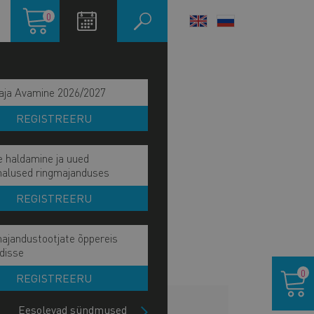
Ostukorv
0
LANGUAGE
SWITCHER
aja Avamine 2026/2027
REGISTREERU
e haldamine ja uued
malused ringmajanduses
REGISTREERU
ajandustootjate õppereis
disse
Ostukor
0
REGISTREERU
HINNAKIRI
Eesolevad sündmused