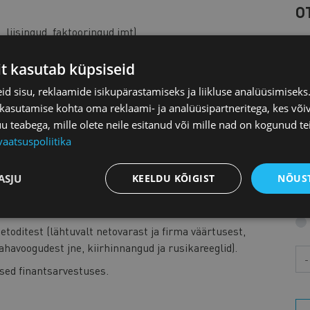
O
 liisingud, faktooringud jmt).
maksed, intressimäärad jmt).
it kasutab küpsiseid
?
d sisu, reklaamide isikupärastamiseks ja liikluse analüüsimisek
K
 vassivad?
 kasutamise kohta oma reklaami- ja analüüsipartneritega, kes või
investeeringute ja laenude arvestamisel.
teabega, mille olete neile esitanud või mille nad on kogunud te
L
vaatsuspoliitika
M
g seosed finantsanalüüsi ja ettevõtte väärtuse
ASJU
KEELDU KÕIGIST
NÕUST
toditest (lähtuvalt netovarast ja firma väärtusest,
havoogudest jne, kiirhinnangud ja rusikareeglid).
Aa
sed finantsarvestuses.