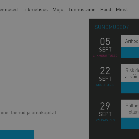
eenused
Liikmelisus
Mõju
Tunnustame
Pood
Meist
SÜNDMUSED
05
Ärihoo
SEPT
LIIKMEÜRITUSED
22
Riskid
ärivõi
SEPT
KOOLITUSED
29
Põllum
Hollan
ine: laenud ja omakapital
SEPT
VÄLISVISIIDID