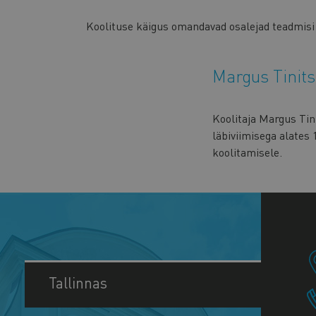
Koolituse käigus omandavad osalejad teadmisi
Margus Tinit
Koolitaja Margus Tini
läbiviimisega alates 
koolitamisele.
Tallinnas