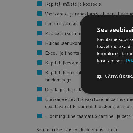
Kapitali mõiste ja koosseis.
Võõrkapital ja rahastamistehingud (laenud,
Laenuarvutused (põhiosa, intressid, laenu
See veebisa
Kas laenu võtmine on kasulik või kahjulik
Kasutame küpsisei
Kuidas laenukontorid intressiarvestustega
teavet meie saidi
Excel’i ja finantskalkulaatori kasutamine 
kombineerida muu 
kasutamisest.
Pri
Kapitali (keskmine) hind (WACC, CAPM).
Kapitali hinna rakendused (EVA, ROCE) nin
NÄITA ÜKSIK
hindamisega.
Omakapitali ja aktsiate suhtarvud.
Ülevaade ettevõtte väärtuse hindamise mee
oodatavatest kasumitest, diskonteeritud ra
„Loominguline raamatupidamine“ ja pettu
Seminari kestvus: 6 akadeemilist tundi.