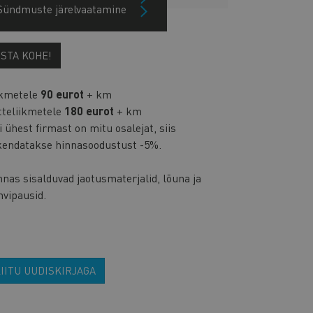
Sündmuste järelvaatamine
OSTA KOHE!
ikmetele
90 eurot
+ km
tteliikmetele
180 eurot
+ km
 ühest firmast on mitu osalejat, siis
kendatakse hinnasoodustust -5%.
nas sisalduvad jaotusmaterjalid, lõuna ja
hvipausid.
IITU UUDISKIRJAGA