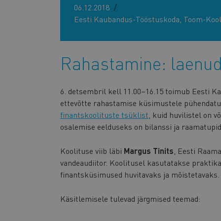
06.12.2018
Eesti Kaubandus-Tööstuskoda, Toom-Kooli
Rahastamine: laenud
6. detsembril kell 11.00–16.15 toimub Eesti K
ettevõtte rahastamise küsimustele pühendat
finantskoolituste tsüklist
, kuid huvilistel on 
osalemise eelduseks on bilanssi ja raamatupi
Koolituse viib läbi
Margus Tinits
, Eesti Raam
vandeaudiitor. Koolitusel kasutatakse praktik
finantsküsimused huvitavaks ja mõistetavaks.
Käsitlemisele tulevad järgmised teemad: