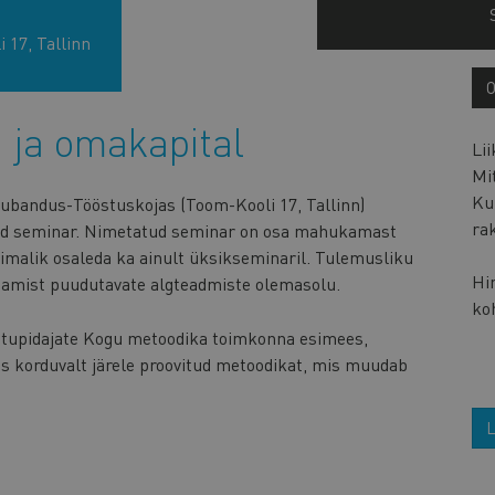
 17, Tallinn
 ja omakapital
Li
Mi
Kui
aubandus-Tööstuskojas (Toom-Kooli 17, Tallinn)
ra
ud seminar. Nimetatud seminar on osa mahukamast
võimalik osaleda ka ainult üksikseminaril. Tulemusliku
Hin
damist puudutavate algteadmiste olemasolu.
ko
atupidajate Kogu metoodika toimkonna esimees,
as korduvalt järele proovitud metoodikat, mis muudab
L