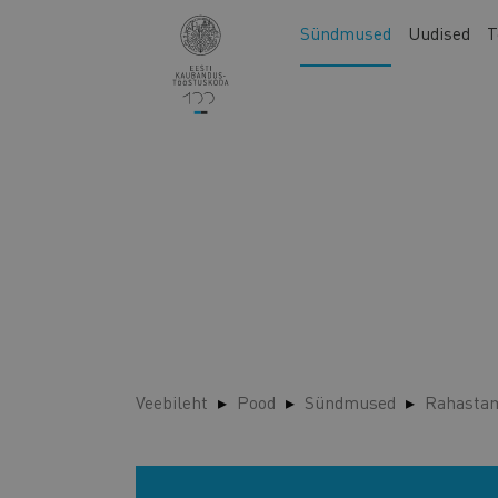
Liigu
Main
Sündmused
Uudised
T
edasi
navigation
põhisisu
juurde
Veebileht
Pood
Sündmused
Rahastam