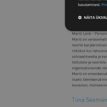
kasutamisest.
Pri
NÄITA ÜKSIK
Marili Lenk
Marili Lenk - Persona
Marili on varasemalt
noorte karjäärinõust
riiklikul kui rahvusv
sotsiaalmeedia ja ka
töötutele ja noortel
organisatsioonide nõ
Marili on omandanud 
lisaks täiendanud en
kovisioon, motiveeriv
Tiina Seema