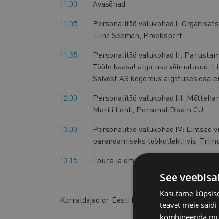
11.00
Avasõnad
11.05
Personalitöö valukohad I: Organisats
Tiina Seeman, Proekspert
11.35
Personalitöö valukohad II: Panustam
Tööle kaasa! algatuse võimalused, L
Salvest AS kogemus algatuses osalem
12.00
Personalitöö valukohad III: Mõtteha
Marili Lenk, PersonaliDisain OÜ
13.00
Personalitöö valukohad IV: Lihtsad v
parandamiseks töökollektiivis, Triin
13.15
Lõuna ja omavaheline suhtlus
See veebisa
Kasutame küpsisei
Korraldajad on Eesti Kaubandus-Tööstuskoda, 
teavet meie saidi
kombineerida muu 