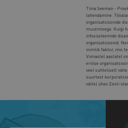
Tiina Seeman - Proek
lahendamine. Tööalas
organisatsioonide di
muutmisega. Kuigi har
infosüsteemide disain
organisatsioonid. Ne
inimlik faktor, mis te
Viimastel aastatel o
erilise organisatsioo
veel suhteliselt vähe
suurtest korporatsio
vältel ühes Eesti sta