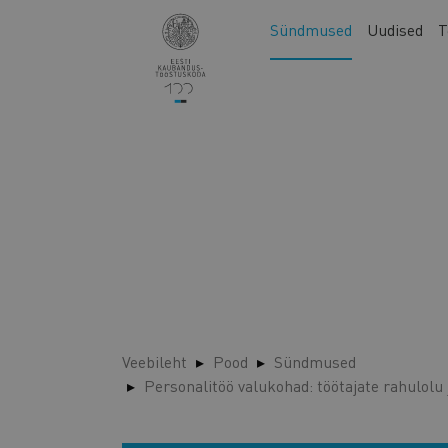
Liigu
Main
Sündmused
Uudised
T
edasi
navigation
põhisisu
juurde
Veebileht
Pood
Sündmused
Personalitöö valukohad: töötajate rahulolu 