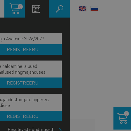
Ostukorv
0
LANGUAGE
SWITCHER
aja Avamine 2026/2027
REGISTREERU
e haldamine ja uued
malused ringmajanduses
REGISTREERU
ajandustootjate õppereis
disse
Ostukor
0
REGISTREERU
HINNAKIRI
Eesolevad sündmused