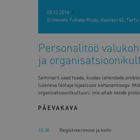
05.12.2018
Erinevate Tubade Klubi, Kastani 42, Tartu
Personalitöö valukoh
ja organisatsioonikul
Seminaril saad teada, kuidas lahendada proble
tuleneva töötaja lojaalsuse kahanemisega. Mida
organisatsioonikultuuri, mis aitab nende probl
PÄEVAKAVA
10.30
Registreerimine ja kohv