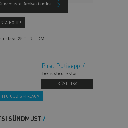
Sündmuste järelvaatamine
OSTA KOHE!
alustasu 25 EUR + KM.
Piret Potisepp
Teenuste direktor
KÜSI LISA
IITU UUDISKIRJAGA
TSI SÜNDMUST