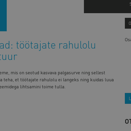
Os
ad: töötajate rahulolu
tuur
eme, mis on seotud kasvava palgasurve ning sellest
 teha, et töötajate rahulolu ei langeks ning kuidas luua
eemidega lihtsamini toime tulla.
L
O