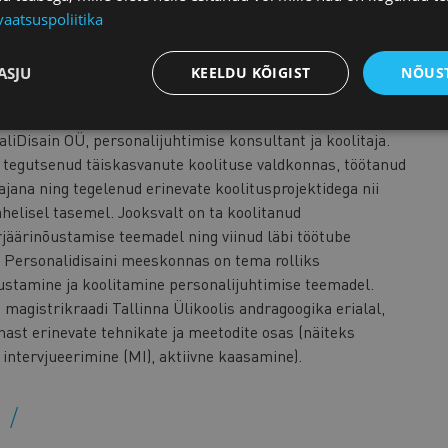
vaatsuspoliitika
ASJU
KEELDU KÕIGIST
NÕUST
liDisain OÜ, personalijuhtimise konsultant ja koolitaja.
 tegutsenud täiskasvanute koolituse valdkonnas, töötanud
ajana ning tegelenud erinevate koolitusprojektidega nii
ahelisel tasemel. Jooksvalt on ta koolitanud
rjäärinõustamise teemadel ning viinud läbi töötube
e. Personalidisaini meeskonnas on tema rolliks
ustamine ja koolitamine personalijuhtimise teemadel.
magistrikraadi Tallinna Ülikoolis andragoogika erialal,
nast erinevate tehnikate ja meetodite osas (näiteks
 intervjueerimine (MI), aktiivne kaasamine).
n