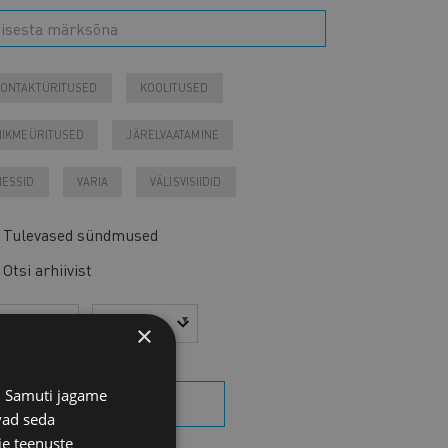
ONTAKTÜRITUSED
KOOLITUSED
IIKMEÜRITUSED
JÄRELVAATAMINE
ESSID
VARIA
VÄLISVISIIDID
Tulevased sündmused
Otsi arhiivist
sta
Kuu
×
s. Samuti jagame
OTSI SÜNDMUSI
vad seda
ie teenuste