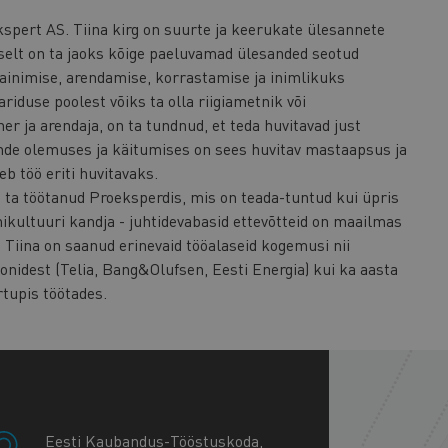
spert AS. Tiina kirg on suurte ja keerukate ülesannete
elt on ta jaoks kõige paeluvamad ülesanded seotud
sainimise, arendamise, korrastamise ja inimlikuks
iduse poolest võiks ta olla riigiametnik või
er ja arendaja, on ta tundnud, et teda huvitavad just
nde olemuses ja käitumises on sees huvitav mastaapsus ja
eb töö eriti huvitavaks.
n ta töötanud Proeksperdis, mis on teada-tuntud kui üpris
nikultuuri kandja - juhtidevabasid ettevõtteid on maailmas
. Tiina on saanud erinevaid tööalaseid kogemusi nii
onidest (Telia, Bang&Olufsen, Eesti Energia) kui ka aasta
rtupis töötades.
+
−
Eesti Kaubandus-Tööstuskoda,