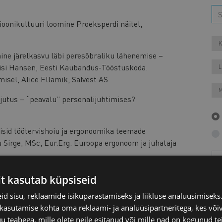
ioonikultuuri loomine Proeksperdi näitel,
K
ine järelkasvu läbi peresõbraliku lähenemise –
iisi Hansen, Eesti Kaubandus-Tööstuskoda.
L
isel, Alice Ellamik, Salvest AS
M
rjutus – “peavalu” personalijuhtimises?
iisid töötervishoiu ja ergonoomika teemade
u Sirge, MSc, Eur.Erg. Euroopa ergonoom ja juhataja
Aa
it kasutab küpsiseid
d sisu, reklaamide isikupärastamiseks ja liikluse analüüsimisek
Tartu Linnavalitsus ja Erinevate Tubade Klubi.
 kasutamise kohta oma reklaami- ja analüüsipartneritega, kes või
teabega, mille olete neile esitanud või mille nad on kogunud te