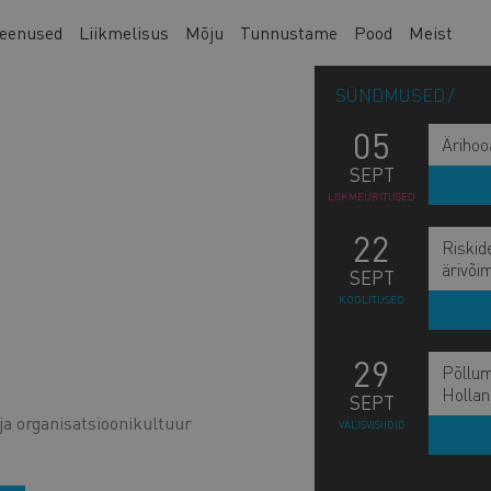
eenused
Liikmelisus
Mõju
Tunnustame
Pood
Meist
SÜNDMUSED
05
Ärihoo
SEPT
LIIKMEÜRITUSED
22
Riskid
ärivõi
SEPT
KOOLITUSED
29
Põllum
Hollan
SEPT
ja organisatsioonikultuur
VÄLISVISIIDID