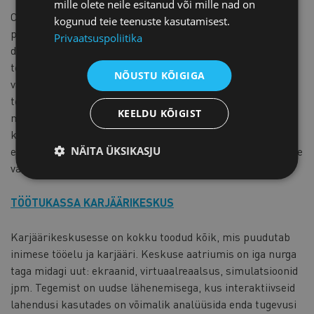
mille olete neile esitanud või mille nad on
Cybernetica AS on Eesti teadus- ja arendustegevusel
kogunud teie teenuste kasutamisest.
põhinev infotehnoloogiaettevõte, mis arendab turvalisi
Privaatsuspoliitika
digilahendusi nii avalikule kui ka erasektorile. Cybernetica
tegeleb digitaalsete identiteetide, andmete turvalise
NÕUSTU KÕIGIGA
vahetuse, krüptograafia ning privaatsust tagavate
tehnoloogiate arendamisega. Lisaks arendab ettevõte ka
KEELDU KÕIGIST
mereseire- ja sidesüsteeme. Cybernetica tehnoloogiaid
kasutatakse rohkem kui 35 riigis üle maailma, mistõttu on
NÄITA ÜKSIKASJU
ettevõte oluline rahvusvaheline tegija digiriigi ja küberturbe
valdkonnas.
TÖÖTUKASSA KARJÄÄRIKESKUS
Karjäärikeskusesse on kokku toodud kõik, mis puudutab
inimese tööelu ja karjääri. Keskuse aatriumis on iga nurga
taga midagi uut: ekraanid, virtuaalreaalsus, simulatsioonid
jpm. Tegemist on uudse lähenemisega, kus interaktiivseid
lahendusi kasutades on võimalik analüüsida enda tugevusi