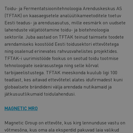
Toidu- ja Fermentatsioonitehnoloogia Arenduskeskus AS
(TFTAK) on kaasaegsetele analüütikameetoditele toetuv
Eesti teadus- ja arendusasutus, mille eesmärk on uudsete
lahenduste väljatöötamine toidu- ja biotehnoloogia
sektorile. Juba aastaid on TFTAK teinud taimsete toodete
arendamiseks koostööd Eesti toidusektori ettevõtetega
ning osalenud erinevates rahvusvahelistes projektides.
TFTAK-i uurimistööde fookus on seotud toidu tootmise
tehnoloogiate iseärasustega ning selle kõrval
tarbijaeelistustega. TFTAK meeskonda kuulub ligi 100
teadlast, kes aitavad ettevõtetel alates idufirmadest kuni
globaalsete brändideni välja arendada nutikamaid ja
jätkusuutlikumaid toidulahendusi.
MAGNETIC MRO
Magnetic Group on ettevõte, kus kirg lennunduse vastu on
võtmesõna, kus oma ala eksperdid pakuvad laia valikud