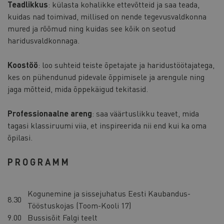
Teadlikkus
: külasta kohalikke ettevõtteid ja saa teada,
kuidas nad toimivad, millised on nende tegevusvaldkonna
mured ja rõõmud ning kuidas see kõik on seotud
haridusvaldkonnaga.
Koostöö
: loo suhteid teiste õpetajate ja haridustöötajatega,
kes on pühendunud pidevale õppimisele ja arengule ning
jaga mõtteid, mida õppekäigud tekitasid.
Professionaalne areng
: saa väärtuslikku teavet, mida
tagasi klassiruumi viia, et inspireerida nii end kui ka oma
õpilasi.
PROGRAMM
Kogunemine ja sissejuhatus Eesti Kaubandus-
8.30
Tööstuskojas (Toom-Kooli 17)
9.00
Bussisõit Falgi teelt