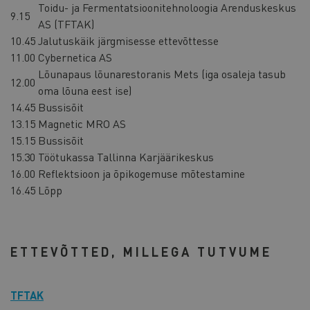
Toidu- ja Fermentatsioonitehnoloogia Arenduskeskus
9.15
AS (TFTAK)
10.45
Jalutuskäik järgmisesse ettevõttesse
11.00
Cybernetica AS
Lõunapaus lõunarestoranis Mets (iga osaleja tasub
12.00
oma lõuna eest ise)
14.45
Bussisõit
13.15
Magnetic MRO AS
15.15
Bussisõit
15.30
Töötukassa Tallinna Karjäärikeskus
16.00
Reflektsioon ja õpikogemuse mõtestamine
16.45
Lõpp
ETTEVÕTTED, MILLEGA TUTVUME
TFTAK