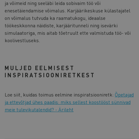
ja võimeid ning seeläbi leida sobivaim töö või
enesetäiendamise võimalus. Karjäärikeskuse külastajatel
on võimalus tutvuda ka raamatukogu, ideaalse
töökeskkonna näidiste, karjääritunneli ning isevärki
simulaatoriga, mis aitab tõetruult ette valmistuda töö- või
koolivestluseks.
MULJED EELMISEST
INSPIRATSIOONIRETKEST
Loe siit, kuidas toimus eelmine inspiratsiooniretk:
Õpetajad
ja ettevõtjad ühes paadis: miks sellest koostööst sünnivad
meie tulevikutalendid? - Ärileht