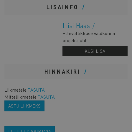
LISAINFO
Liisi Haas
Ettevõtlikkuse valdkonna
projektijuht
KÜSI LISA
HINNAKIRI
Liikmetele
TASUTA
Mitteliikmetele
TASUTA
ASTU LIIKMEKS
LIITU UUDISKIRJAGA