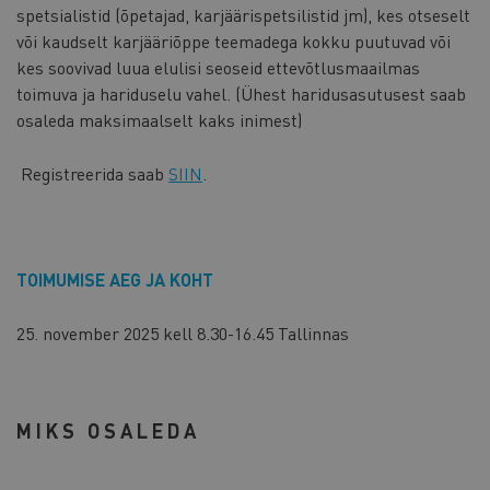
spetsialistid (õpetajad, karjäärispetsilistid jm), kes otseselt
või kaudselt karjääriõppe teemadega kokku puutuvad või
kes soovivad luua elulisi seoseid ettevõtlusmaailmas
toimuva ja hariduselu vahel. (Ühest haridusasutusest saab
osaleda maksimaalselt kaks inimest)
Registreerida saab
SIIN
.
TOIMUMISE AEG JA KOHT
25. november 2025 kell 8.30-16.45 Tallinnas
MIKS OSALEDA