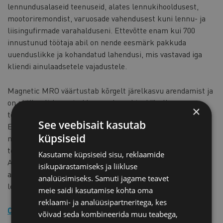
lennundusalaseid teenuseid, alates lennukihooldusest,
mootoriremondist, varuosade vahendusest kuni lennu- ja
liisingufirmade varahalduseni. Ettevõtte enam kui 700
innustunud töötaja abil on nende eesmärk pakkuda
uuenduslikke ja kohandatud lahendusi, mis vastavad iga
kliendi ainulaadsetele vajadustele.
Magnetic MRO väärtustab kõrgelt järelkasvu arendamist ja
on aktiivselt kaasatud lennundussektori järelkasvu
×
toetavatesse tegevustesse. Ettevõte teeb tihedat koostööd
See veebisait kasutab
Eesti kutse- ja kõrgkoolidega, pakkudes praktikavõimalusi
küpsiseid
nii tehnikutele kui ka inseneridele. Lisaks on loodud
töökohapõhist tasustatud õpipoisiõpet pakkuv Magnetic
Kasutame küpsiseid sisu, reklaamide
Akadeemia. Ühendades praktilise ja teoreetilise õppe,
isikupärastamiseks ja liikluse
arendab programm kõrgelt hinnatud litsentseeritud
analüüsimiseks. Samuti jagame teavet
lennumehaanikuid.
meie saidi kasutamise kohta oma
reklaami- ja analüüsipartneritega, kes
CYBERNETICA
võivad seda kombineerida muu teabega,