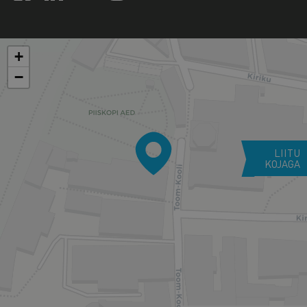
+
−
LIITU
KOJAGA