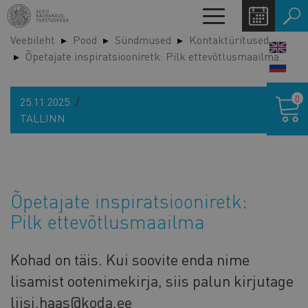
Liigu
Toggle
edasi
navigation
Veebileht
Pood
Sündmused
Kontaktüritused
põhisisu
LANG
Õpetajate inspiratsiooniretk: Pilk ettevõtlusmaailma
juurde
SWIT
Ostukor
0
25.11.2025
TALLINN
Õpetajate inspiratsiooniretk:
Pilk ettevõtlusmaailma
Kohad on täis. Kui soovite enda nime
lisamist ootenimekirja, siis palun kirjutage
liisi.haas@koda.ee