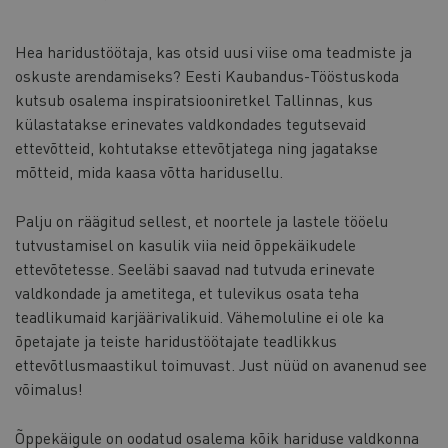
Hea haridustöötaja, kas otsid uusi viise oma teadmiste ja
oskuste arendamiseks? Eesti Kaubandus-Tööstuskoda
kutsub osalema inspiratsiooniretkel Tallinnas, kus
külastatakse erinevates valdkondades tegutsevaid
ettevõtteid, kohtutakse ettevõtjatega ning jagatakse
mõtteid, mida kaasa võtta haridusellu.
Palju on räägitud sellest, et noortele ja lastele tööelu
tutvustamisel on kasulik viia neid õppekäikudele
ettevõtetesse. Seeläbi saavad nad tutvuda erinevate
valdkondade ja ametitega, et tulevikus osata teha
teadlikumaid karjäärivalikuid. Vähemoluline ei ole ka
õpetajate ja teiste haridustöötajate teadlikkus
ettevõtlusmaastikul toimuvast. Just nüüd on avanenud see
võimalus!
Õppekäigule on oodatud osalema kõik hariduse valdkonna