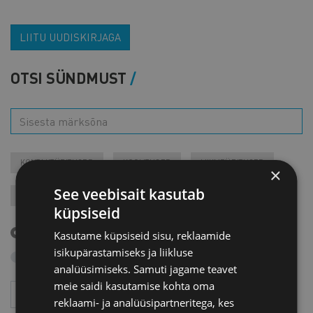
LIITU UUDISKIRJAGA
OTSI SÜNDMUST
KONTAKTÜRITUSED
KOOLITUSED
LIIKMEÜRITUSED
×
See veebisait kasutab
JÄRELVAATAMINE
MESSID
VARIA
VÄLISVISIIDID
küpsiseid
Tulevased sündmused
Kasutame küpsiseid sisu, reklaamide
isikupärastamiseks ja liikluse
Otsi arhiivist
analüüsimiseks. Samuti jagame teavet
meie saidi kasutamise kohta oma
Aasta
Kuu
reklaami- ja analüüsipartneritega, kes