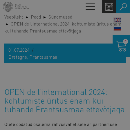
Liigu
Toggle
edasi
navigation
Veebileht
Pood
Sündmused
põhisisu
LANG
OPEN de l’international 2024: kohtumiste üritus enam
juurde
SWIT
kui tuhande Prantsusmaa ettevõtjaga
Ostukor
0
01.07.2024
Bretagne, Prantsusmaa
OPEN de l’international 2024:
kohtumiste üritus enam kui
tuhande Prantsusmaa ettevõtjaga
Olete oodatud osalema rahvusvahelisele äripartnerluse