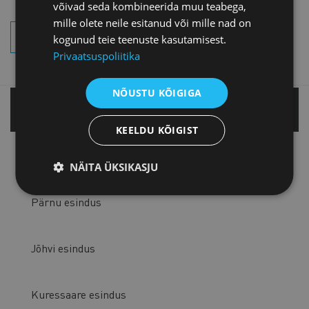
võivad seda kombineerida muu teabega,
mille olete neile esitanud või mille nad on
OTSI SÜNDMUSI
kogunud teie teenuste kasutamisest.
Privaatsuspoliitika
NÕUSTU KÕIGIGA
Tallinnas
KEELDU KÕIGIST
Tartu esindus
NÄITA ÜKSIKASJU
Pärnu esindus
Jõhvi esindus
Kuressaare esindus