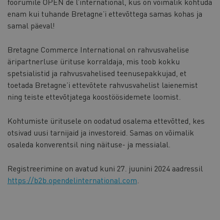
foorumile OPEN de l’international, kus on võimalik kohtuda
enam kui tuhande Bretagne’i ettevõttega samas kohas ja
samal päeval!
Bretagne Commerce International on rahvusvahelise
äripartnerluse ürituse korraldaja, mis toob kokku
spetsialistid ja rahvusvahelised teenusepakkujad, et
toetada Bretagne’i ettevõtete rahvusvahelist laienemist
ning teiste ettevõtjatega koostöösidemete loomist.
Kohtumiste üritusele on oodatud osalema ettevõtted, kes
otsivad uusi tarnijaid ja investoreid. Samas on võimalik
osaleda konverentsil ning näituse- ja messialal.
Registreerimine on avatud kuni 27. juunini 2024 aadressil
https://b2b.opendelinternational.com
.