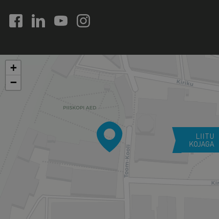
+
−
LIITU
KOJAGA