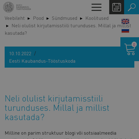
Liigu
Toggle
edasi
navigation
Veebileht
Pood
Sündmused
Koolitused
põhisisu
LANG
Neli olulist kirjutamisstiili turunduses. Millal ja millist
juurde
SWIT
kasutada?
Ostukor
0
10.10.2022
Eesti Kaubandus-Tööstuskoda
Neli olulist kirjutamisstiili
turunduses. Millal ja millist
kasutada?
Milline on parim struktuur blogi või sotsiaalmeedia