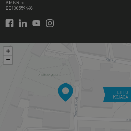
KMKR nr
EE100559448
+
−
LIITU
KOJAGA