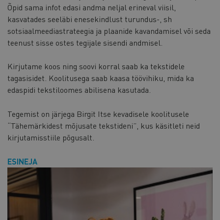
Õpid sama infot edasi andma neljal erineval viisil,
kasvatades seeläbi enesekindlust turundus-, sh
sotsiaalmeediastrateegia ja plaanide kavandamisel või seda
teenust sisse ostes tegijale sisendi andmisel.
Kirjutame koos ning soovi korral saab ka tekstidele
tagasisidet. Koolitusega saab kaasa töövihiku, mida ka
edaspidi tekstiloomes abilisena kasutada.
Tegemist on järjega Birgit Itse kevadisele koolitusele
“Tähemärkidest mõjusate tekstideni”, kus käsitleti neid
kirjutamisstiile põgusalt.
ESINEJA