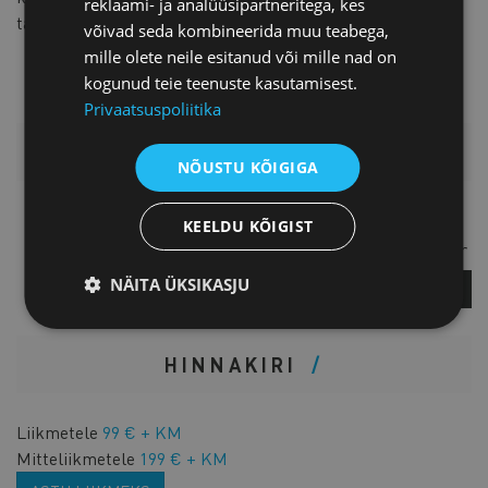
reklaami- ja analüüsipartneritega, kes
taskuhäälingutes. Rohkem infot leiab
www.birgit-itse.com
võivad seda kombineerida muu teabega,
mille olete neile esitanud või mille nad on
kogunud teie teenuste kasutamisest.
Privaatsuspoliitika
LISAINFO
NÕUSTU KÕIGIGA
Liisi Kirschenberg
KEELDU KÕIGIST
Eksporditeenuste koordinaator
NÄITA ÜKSIKASJU
KÜSI LISA
HINNAKIRI
Liikmetele
99 € + KM
Mitteliikmetele
199 € + KM