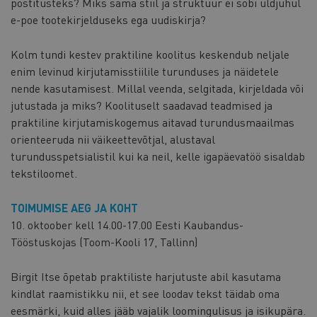
postitusteks? Miks sama stiil ja struktuur ei sobi üldjuhul
e-poe tootekirjelduseks ega uudiskirja?
Kolm tundi kestev praktiline koolitus keskendub neljale
enim levinud kirjutamisstiilile turunduses ja näidetele
nende kasutamisest. Millal veenda, selgitada, kirjeldada või
jutustada ja miks? Koolituselt saadavad teadmised ja
praktiline kirjutamiskogemus aitavad turundusmaailmas
orienteeruda nii väikeettevõtjal, alustaval
turundusspetsialistil kui ka neil, kelle igapäevatöö sisaldab
tekstiloomet.
TOIMUMISE AEG JA KOHT
10. oktoober kell 14.00-17.00 Eesti Kaubandus-
Tööstuskojas (Toom-Kooli 17, Tallinn)
Birgit Itse õpetab praktiliste harjutuste abil kasutama
kindlat raamistikku nii, et see loodav tekst täidab oma
eesmärki, kuid alles jääb vajalik loomingulisus ja isikupära.