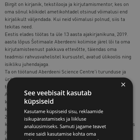
Birgit on kirjanik, tekstilooja ja kirjutamismentor, kes on
oma sõnul kõikidel ametikohtadel otsinud võimalusi end
kirjalikult väljendada. Kui neid võimalusi polnud, siis ta
tekitas need.
Eestis elades töötas ta üle 13 aasta ajakirjanikuna, 2019.
aasta lõpus Šotimaale Aberdeeni kolimise järel lõi ta oma
kirjutamisteenust pakkuva ettevõtte, täiendas oma
teadmisi rahvusvahelistel kursustel, avatud ülikoolis ning
isikliku juhendajaga.
Ta on töötanud Aberdeeni Science Centre'i turunduse ja
ürituste koordinaatorina ja kuulub rahvusvahelisse
×
tekstiloojate võrgustikku Dark Angels Writers.
See veebisait kasutab
Alates 2021. aasta kevadest on ta jaganud oma teadmisi ja
küpsiseid
kogemusi seminaride ja mentorluse vormis nii üksi kui ka
koos teiste turundusekspertidega.
Kasutame küpsiseid sisu, reklaamide
2020. aasta maikuus ilmus Birgitilt kakskeelne
isikupärastamiseks ja liikluse
kinkeraamat, tema loomingut on avaldatud veebiajakirjades
analüüsimiseks. Samuti jagame teavet
ja rahvusvahelistes kogumikes, ta on oodatud esineja
meie saidi kasutamise kohta oma
kohalikel sõnakunsti õhtutel ja külaline rahvusvahelistes