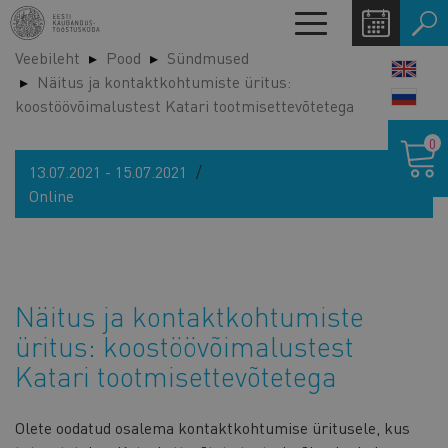
Liigu
Toggle
edasi
navigation
Veebileht
Pood
Sündmused
põhisisu
LANG
Näitus ja kontaktkohtumiste üritus:
juurde
SWIT
koostöövõimalustest Katari tootmisettevõtetega
Ostukor
0
13.07.2021 - 15.07.2021
Online
Näitus ja kontaktkohtumiste
üritus: koostöövõimalustest
Katari tootmisettevõtetega
Olete oodatud osalema kontaktkohtumise üritusele, kus