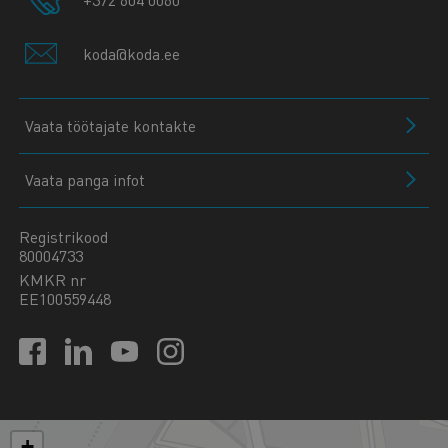
koda@koda.ee
Vaata töötajate kontakte
Vaata panga infot
Registrikood
80004733
KMKR nr
EE100559448
+