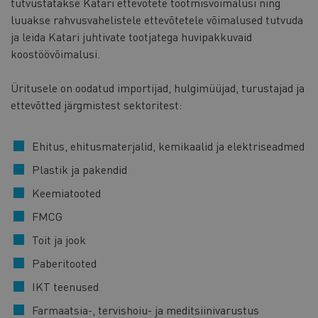
tutvustatakse Katari ettevõtete tootmisvõimalusi ning
luuakse rahvusvahelistele ettevõtetele võimalused tutvuda
ja leida Katari juhtivate tootjatega huvipakkuvaid
koostöövõimalusi.
Üritusele on oodatud importijad, hulgimüüjad, turustajad ja
ettevõtted järgmistest sektoritest:
Ehitus, ehitusmaterjalid, kemikaalid ja elektriseadmed
Plastik ja pakendid
Keemiatooted
FMCG
Toit ja jook
Paberitooted
IKT teenused
Farmaatsia-, tervishoiu- ja meditsiinivarustus