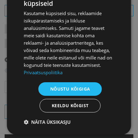
küpsiseid
Kasutame küpsiseid sisu, reklaamide
isikupärastamiseks ja liikluse
analüüsimiseks. Samuti jagame teavet
KONTAKTÜRITUSED
KOOLITUSED
LIIKMEÜRITUSED
meie saidi kasutamise kohta oma
reklaami- ja analüüsipartneritega, kes
JÄRELVAATAMINE
MESSID
VARIA
VÄLISVISIIDID
võivad seda kombineerida muu teabega,
mille olete neile esitanud või mille nad on
Tulevased sündmused
kogunud teie teenuste kasutamisest.
Otsi arhiivist
Privaatsuspoliitika
Aasta
Kuu
NÕUSTU KÕIGIGA
KEELDU KÕIGIST
OTSI SÜNDMUSI
NÄITA ÜKSIKASJU