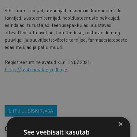
Sihtrühm: Tootjad, arendajad, insenerid, komponentide
tarnijad, süsteemitarnijad, hooldusteenuste pakkujad,
esindajad, turustajad, teenusepakkujad, alustavad
ettevõtted, alltöövõtjad, hotellinduse, restoranide ning
puuvilja- ja puuviljaettevõtete tarnijad, farmaatsiatoodete
edasimüüjad ja palju muud.
Registreerumine avatud kuni 14.07.2021:
https://matchmaking.qdb.qa/
LIITU UUDISKIRJAGA
×
OTSI SÜNDMUST
See veebisait kasutab