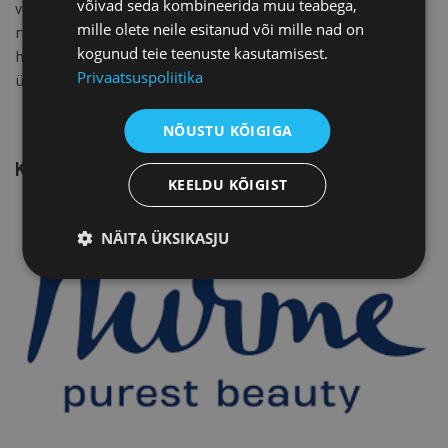
võivad seda kombineerida muu teabega,
varase valmisoleku loomist, kuid millest veel väga vähe
mille olete neile esitanud või mille nad on
räägitakse ning ebapiisavalt tegutsetakse. Pikaajalise
kogunud teie teenuste kasutamisest.
hoolduse kasvav koormus Eesti vananevas ühiskonnas on
Privaatsuspoliitika
üks sellistest teemadest.
NÕUSTU KÕIGIGA
KOOSTÖÖPARTNER
KEELDU KÕIGIST
NÄITA ÜKSIKASJU