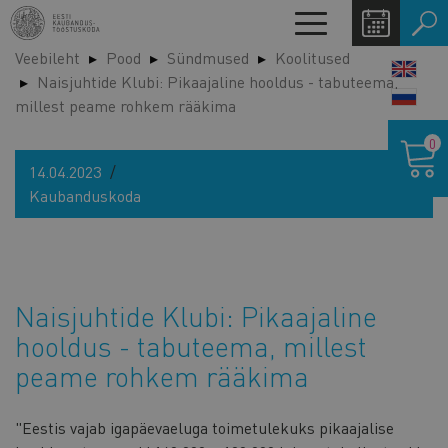
Liigu
Toggle
edasi
navigation
Veebileht
Pood
Sündmused
Koolitused
põhisisu
LANG
Naisjuhtide Klubi: Pikaajaline hooldus - tabuteema,
juurde
SWIT
millest peame rohkem rääkima
Ostukor
0
14.04.2023
Kaubanduskoda
Naisjuhtide Klubi: Pikaajaline
hooldus - tabuteema, millest
peame rohkem rääkima
"Eestis vajab igapäevaeluga toimetulekuks pikaajalise