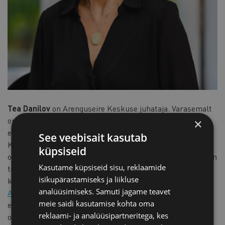
Tea Danilov
on Arenguseire Keskuse juhataja. Varasemalt
on ta töötanud Ettevõtluse Arendamise Sihtasutuses
×
ettevõtluskeskuse juhina ning Majandus- ja
See veebisait kasutab
Kommunikatsiooniministeeriumis majandusarengu
küpsiseid
osakonna juhatajana ja siseturu osakonna juhatajana. Ta on
Kasutame küpsiseid sisu, reklaamide
tegev koolitajana tulevikutrendide ja -stsenaariumide
isikupärastamiseks ja liikluse
koostamise ja kasutamise teemal.
analüüsimiseks. Samuti jagame teavet
Arenguseire Keskuses
korraldab Tea tulevikuseiret,
meie saidi kasutamise kohta oma
eesmärgiga juhtida avalikkuse tähelepanu teemadele, mis
reklaami- ja analüüsipartneritega, kes
on tuleviku seisukohast kasvava tähtsusega ja vajavad