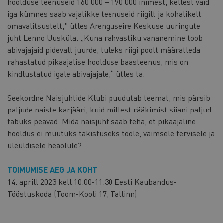
hoolduse teenuseid 160 000 – 190 000 inimest, kellest vaid
iga kümnes saab vajalikke teenuseid riigilt ja kohalikelt
omavalitsustelt," ütles Arenguseire Keskuse uuringute
juht Lenno Uusküla. „Kuna rahvastiku vananemine toob
abivajajaid pidevalt juurde, tuleks riigi poolt määratleda
rahastatud pikaajalise hoolduse baasteenus, mis on
kindlustatud igale abivajajale,“ ütles ta.
Seekordne Naisjuhtide Klubi puudutab teemat, mis pärsib
paljude naiste karjääri, kuid millest rääkimist siiani paljud
tabuks peavad. Mida naisjuht saab teha, et pikaajaline
hooldus ei muutuks takistuseks tööle, vaimsele tervisele ja
üleüldisele heaolule?
TOIMUMISE AEG JA KOHT
14. aprill 2023 kell 10.00-11.30 Eesti Kaubandus-
Tööstuskoda (Toom-Kooli 17, Tallinn)