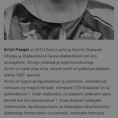
Kristi Peegel
on MTÜ Eesti Laste ja Noorte Diabeedi
Ühingu ja Diabeedikooli (www.diabeedikool.ee) üks
asutajatest, ühingu juhataja ja kogemusnõustaja.
Kristi on kahe poja ema, vanem neist on põdenud diabeeti
alates 2007. aastast.
Kristi on õppinud õigusteadust ja juhtimist, omandanud
viimases ka magistrikraadi. Viimased 13,5 tööaastat on ta
pühendanud 1. tüübi diabeedile: nii diabeeti põdevate laste
perede kui ka täiskasvanud 1. tüüpi diabeeti põdejate
toetamisele, haridusasutuste ja tööandjate nõustamisele,
diabeediga toimetuleku uurimisele, toetavate teenuste