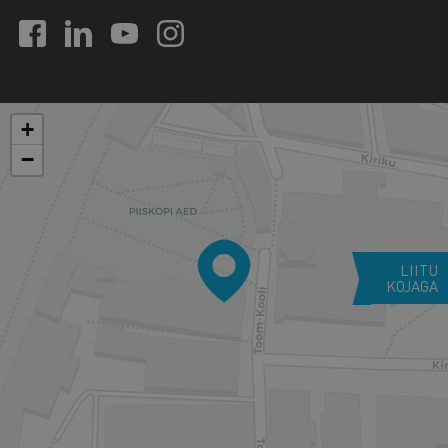
+
−
LIITU
KOJAGA