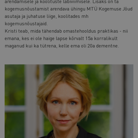
arendamisele ja koolituste läbiviimisele. Lisaks on ta
kogemusnõustamist arendava ühingu MTÜ Kogemuse Jõud
asutaja ja juhatuse liige, koolitades mh
kogemusnõustajaid.
Kristi teab, mida tähendab omastehooldus praktikas - nii
emana, kes ei ole haige lapse kõrvalt 15a korralikult
maganud kui ka tütrena, kelle ema oli 20a dementne.