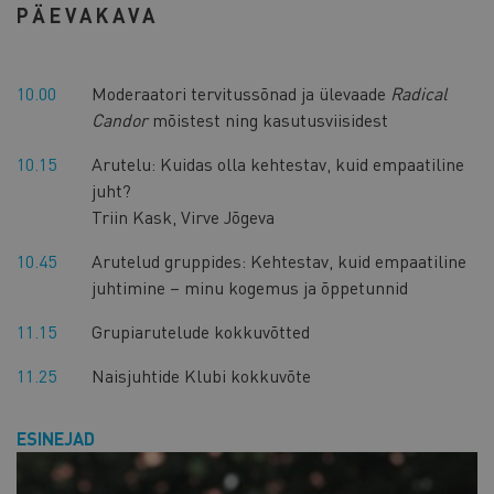
PÄEVAKAVA
10.00
Moderaatori tervitussõnad ja ülevaade
Radical
Candor
mõistest ning kasutusviisidest
10.15
Arutelu: Kuidas olla kehtestav, kuid empaatiline
juht?
Triin Kask, Virve Jõgeva
10.45
Arutelud gruppides: Kehtestav, kuid empaatiline
juhtimine – minu kogemus ja õppetunnid
11.15
Grupiarutelude kokkuvõtted
11.25
Naisjuhtide Klubi kokkuvõte
ESINEJAD