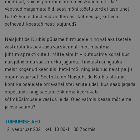
mõelnud, kuidas paremini oma meeskonda juhtida?
Veetnud magamata öid, sest mõni tööolukord ei lase unel
tulla? Või leidnud end vaidlemast kolleegiga, kellega
eelnevalt koostöö hästi sujunud?
Naisjuhtide Klubis püüame hirmudele ning väljakutsetele
vasturohuks pakkuda värskeimat infot maailma
juhtimispraktikutelt. Mitte ainult – kutsusime kohalikud
naisjuhid oma vaatenurka jagama. Kindlasti on igaüks
meist kogenud keerulisi hetki tööl ning leidnud neist palju
õppimisväärset. Seetõttu on Naisjuhtide Klubis oluline
koht ka osalejate omavahelistel aruteludel, kus saab jagada
õppetunde ning seeläbi ehk oma keerukale
sõlmküsimusele vastus leida. Oled valmis kaasa mõtlema
ja osa saama?
TOIMUMISE AEG
12. veebruar 2021 kell 10.00-11.30 Zoomis