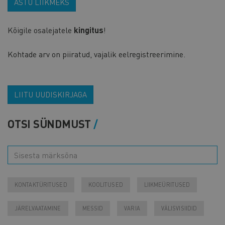
ASTU LIIKMEKS
Kõigile osalejatele
kingitus
!
Kohtade arv on piiratud, vajalik eelregistreerimine.
LIITU UUDISKIRJAGA
OTSI SÜNDMUST
KONTAKTÜRITUSED
KOOLITUSED
LIIKMEÜRITUSED
JÄRELVAATAMINE
MESSID
VARIA
VÄLISVISIIDID