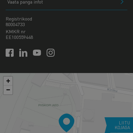
Vaata panga infot
Registrikood
80004733
KMKR nr
EE100559448
+
−
LIITU
KOJAGA