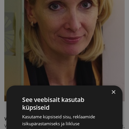
×
See veebisait kasutab
küpsiseid
Kasutame küpsiseid sisu, reklaamide
Virve Jõgeva, Glamox Eesti juht
isikupärastamiseks ja liikluse
Virve on tootmisjuhtimise valdkonnas tegutsenud 15 aastat,