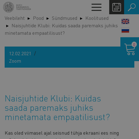
Liigu
Toggle
edasi
navigation
Veebileht
Pood
Sündmused
Koolitused
põhisisu
LANG
Naisjuhtide Klubi: Kuidas saada paremaks juhiks
juurde
SWIT
minetamata empaatilisust?
Ostukor
0
12.02.2021
Zoom
Naisjuhtide Klubi: Kuidas
saada paremaks juhiks
minetamata empaatilisust?
Kas oled viimasel ajal seisnud tühja ekraani ees ning