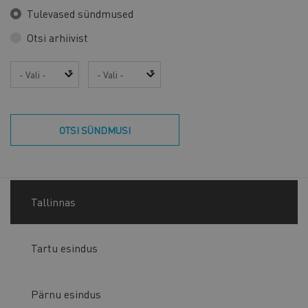
Tulevased sündmused
Otsi arhiivist
Aasta
Kuu
OTSI SÜNDMUSI
Tallinnas
Tartu esindus
Pärnu esindus