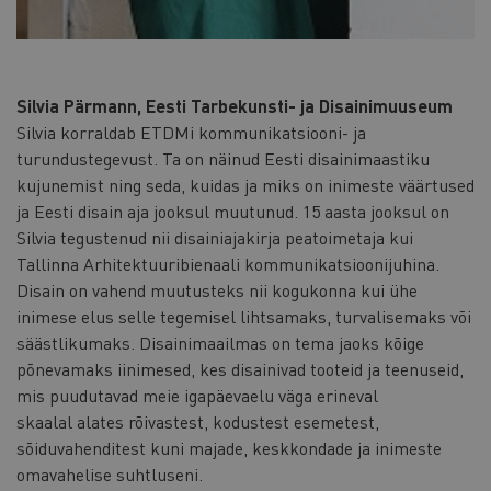
Silvia Pärmann, Eesti Tarbekunsti- ja Disainimuuseum
Silvia korraldab ETDMi kommunikatsiooni- ja
turundustegevust. Ta on näinud Eesti disainimaastiku
kujunemist ning seda, kuidas ja miks on inimeste väärtused
ja Eesti disain aja jooksul muutunud. 15 aasta jooksul on
Silvia tegustenud nii disainiajakirja peatoimetaja kui
Tallinna Arhitektuuribienaali kommunikatsioonijuhina.
Disain on vahend muutusteks nii kogukonna kui ühe
inimese elus selle tegemisel lihtsamaks, turvalisemaks või
säästlikumaks. Disainimaailmas on tema jaoks kõige
põnevamaks iinimesed, kes disainivad tooteid ja teenuseid,
mis puudutavad meie igapäevaelu väga erineval
skaalal alates rõivastest, kodustest esemetest,
sõiduvahenditest kuni majade, keskkondade ja inimeste
omavahelise suhtluseni.