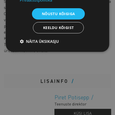
Privaatsuspoliitika
Seoses avalike ürituste korraldamisele seatud piirangutega
saame üritusele lubada vaid negatiivse testitulemusega,
COVID-19 haiguse läbi põdenud või selle vastu
NÕUSTU KÕIGIGA
vaktsineeritud inimesed. Vastavad tõendid saab luua
patsiendiportaalis
digilugu.ee
ning on kohustuslikud
KEELDU KÕIGIST
ettenäitamiseks kõigile Naisjuhtide Klubi külalistele.
Kohapeal testi tegemise võimalus kahjuks puudub.
NÄITA ÜKSIKASJU
Teeme omalt poolt kõik võimaliku, et külalistel oleks
üritusel viibimine ohutu.
LISAINFO
Piret Potisepp
Teenuste direktor
KÜSI LISA