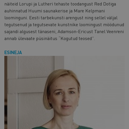
näiteid Lorupi ja Lutheri tehaste toodangust Red Dotiga
auhinnatud Huumi saunakerise ja Mare Kelpmani
loominguni. Eesti tarbekunsti arengust ning sellel väljal
tegutsenud ja tegutsevate kunstnike loomingust möödunud
sajandi algusest tänaseni, Adamson-Ericust Tanel Veenreni
annab ülevaate püsinäitus “Kogutud teosed”.
ESINEJA