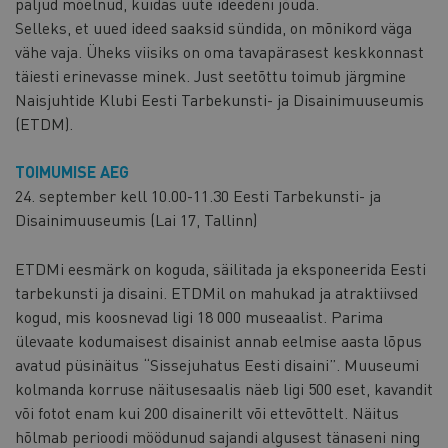
paljud mõelnud, kuidas uute ideedeni jõuda.
Selleks, et uued ideed saaksid sündida, on mõnikord väga
vähe vaja. Üheks viisiks on oma tavapärasest keskkonnast
täiesti erinevasse minek. Just seetõttu toimub järgmine
Naisjuhtide Klubi Eesti Tarbekunsti- ja Disainimuuseumis
(ETDM).
TOIMUMISE AEG
24. september kell 10.00-11.30 Eesti Tarbekunsti- ja
Disainimuuseumis (Lai 17, Tallinn)
ETDMi eesmärk on koguda, säilitada ja eksponeerida Eesti
tarbekunsti ja disaini. ETDMil on mahukad ja atraktiivsed
kogud, mis koosnevad ligi 18 000 museaalist. Parima
ülevaate kodumaisest disainist annab eelmise aasta lõpus
avatud püsinäitus “Sissejuhatus Eesti disaini”. Muuseumi
kolmanda korruse näitusesaalis näeb ligi 500 eset, kavandit
või fotot enam kui 200 disainerilt või ettevõttelt. Näitus
hõlmab perioodi möödunud sajandi algusest tänaseni ning