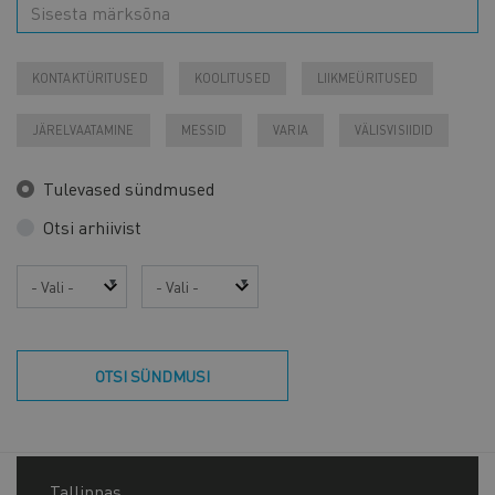
KONTAKTÜRITUSED
KOOLITUSED
LIIKMEÜRITUSED
JÄRELVAATAMINE
MESSID
VARIA
VÄLISVISIIDID
Tulevased sündmused
Otsi arhiivist
Aasta
Kuu
OTSI SÜNDMUSI
Tallinnas