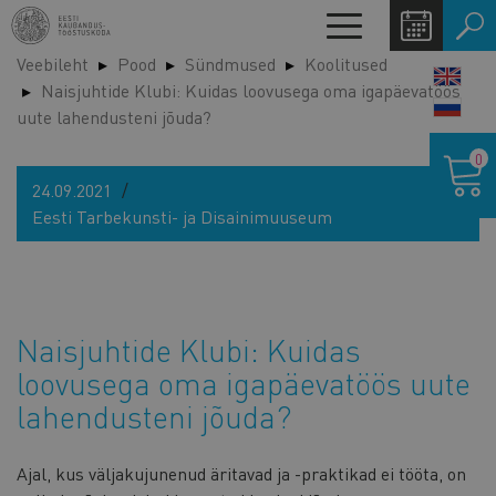
Liigu
Toggle
edasi
navigation
Veebileht
Pood
Sündmused
Koolitused
põhisisu
LANG
Naisjuhtide Klubi: Kuidas loovusega oma igapäevatöös
juurde
SWIT
uute lahendusteni jõuda?
Ostukor
0
24.09.2021
Eesti Tarbekunsti- ja Disainimuuseum
Naisjuhtide Klubi: Kuidas
loovusega oma igapäevatöös uute
lahendusteni jõuda?
Ajal, kus väljakujunenud äritavad ja -praktikad ei tööta, on