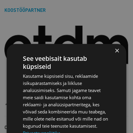
KOOSTÖÖPARTNER
×
See veebisait kasutab
küpsiseid
Kasutame küpsiseid sisu, reklaamide
isikupärastamiseks ja liikluse
analüüsimiseks. Samuti jagame teavet
meie saidi kasutamise kohta oma
reklaami- ja analüüsipartneritega, kes
*Päise foto: Hedi Jaansoo
võivad seda kombineerida muu teabega,
mille olete neile esitanud või mille nad on
kogunud teie teenuste kasutamisest.
COVID-19 piirangutest tulenev info