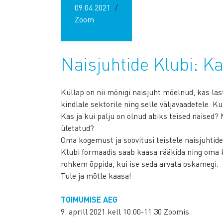
09.04.2021
Zoom
Naisjuhtide Klubi: Ka
Küllap on nii mõnigi naisjuht mõelnud, kas last
kindlale sektorile ning selle väljavaadetele. 
Kas ja kui palju on olnud abiks teised naised?
ületatud?
Oma kogemust ja soovitusi teistele naisjuhtide
Klubi formaadis saab kaasa rääkida ning oma ko
rohkem õppida, kui ise seda arvata oskamegi.
Tule ja mõtle kaasa!
TOIMUMISE AEG
9. aprill 2021 kell 10.00-11.30 Zoomis