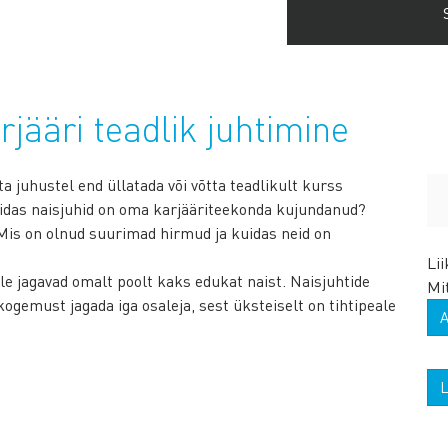
rjääri teadlik juhtimine
a juhustel end üllatada või võtta teadlikult kurss
Kuidas naisjuhid on oma karjääriteekonda kujundanud?
 Mis on olnud suurimad hirmud ja kuidas neid on
Li
le jagavad omalt poolt kaks edukat naist. Naisjuhtide
Mi
gemust jagada iga osaleja, sest üksteiselt on tihtipeale
L