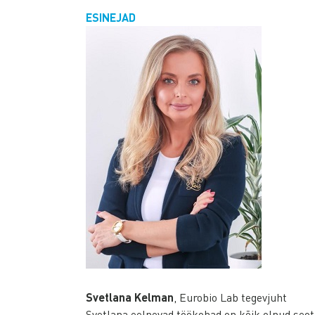
ESINEJAD
Svetlana Kelman
, Eurobio Lab tegevjuht
Svetlana eelnevad töökohad on kõik olnud seot