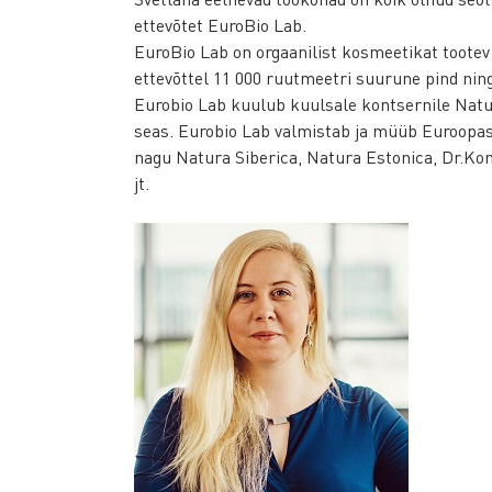
ettevõtet EuroBio Lab.
EuroBio Lab on orgaanilist kosmeetikat tootev 
ettevõttel 11 000 ruutmeetri suurune pind ning 
Eurobio Lab kuulub kuulsale kontsernile Natu
seas. Eurobio Lab valmistab ja müüb Euroopa
nagu Natura Siberica, Natura Estonica, Dr.Ko
jt.