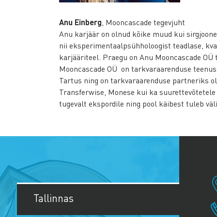
Anu Einberg
, Mooncascade tegevjuht
Anu karjäär on olnud kõike muud kui sirgjoone
nii eksperimentaalpsühholoogist teadlase, kva
karjääriteel. Praegu on Anu Mooncascade OÜ t
Mooncascade OÜ on tarkvaraarenduse teenust p
Tartus ning on tarkvaraarenduse partneriks ol
Transferwise, Monese kui ka suurettevõtetele 
tugevalt ekspordile ning pool käibest tuleb väl
Tallinnas