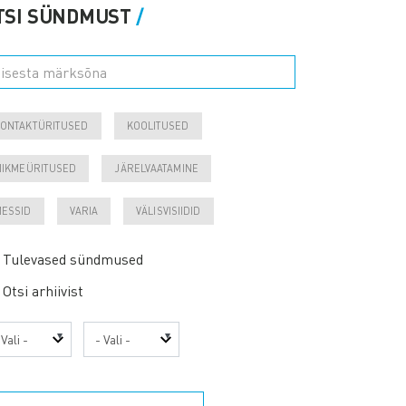
TSI SÜNDMUST
ONTAKTÜRITUSED
KOOLITUSED
IIKMEÜRITUSED
JÄRELVAATAMINE
ESSID
VARIA
VÄLISVISIIDID
Tulevased sündmused
Otsi arhiivist
sta
Kuu