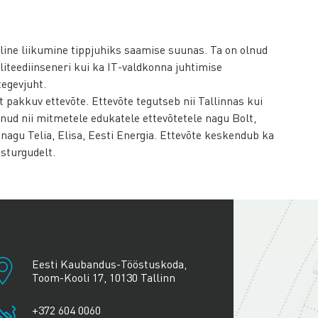
line liikumine tippjuhiks saamise suunas. Ta on olnud
liteediinseneri kui ka IT-valdkonna juhtimise
egevjuht.
akkuv ettevõte. Ettevõte tegutseb nii Tallinnas kui
nud nii mitmetele edukatele ettevõtetele nagu Bolt,
nagu Telia, Elisa, Eesti Energia. Ettevõte keskendub ka
isturgudelt.
+
−
Eesti Kaubandus-Tööstuskoda,
Toom-Kooli 17, 10130 Tallinn
+372 604 0060