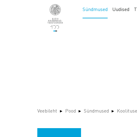
Liigu
Main
Sündmused
Uudised
T
edasi
navigation
põhisisu
juurde
Veebileht
Pood
Sündmused
Koolitus