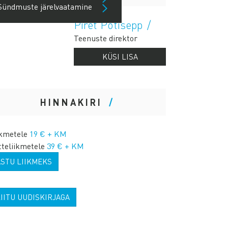
Sündmuste järelvaatamine
Piret Potisepp
Teenuste direktor
KÜSI LISA
HINNAKIRI
ikmetele
19 € + KM
tteliikmetele
39 € + KM
ASTU LIIKMEKS
IITU UUDISKIRJAGA