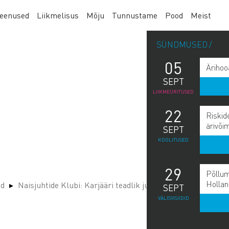
eenused
Liikmelisus
Mõju
Tunnustame
Pood
Meist
SÜNDMUSED
05
Ärihoo
SEPT
LIIKMEÜRITUSED
22
Riskid
ärivõi
SEPT
KOOLITUSED
29
Põllum
Hollan
ed
Naisjuhtide Klubi: Karjääri teadlik juhtimine
SEPT
VÄLISVISIIDID