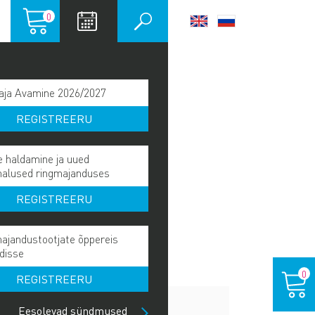
Ostukorv
0
LANGUAGE
SWITCHER
aja Avamine 2026/2027
REGISTREERU
e haldamine ja uued
malused ringmajanduses
REGISTREERU
ajandustootjate õppereis
disse
Ostukor
0
REGISTREERU
LISAINFO
Eesolevad sündmused