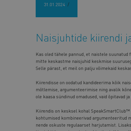
31.01.2024
Naisjuhtide kiirendi 
Kas oled tähele pannud, et naistele suunatud f
mitte keskastme naisjuhid keskmise suuruseg
Selle pärast, et meil on palju võimekaid keskas
Kiirendisse on oodatud kandideerima kõik naise
mõtlemise, argumenteerimise ning avalik kõne
ole kaasa sündinud omadused, vaid õpitavad ja
Kiirendis on kesksel kohal SpeakSmartClub™ 
kohtumised kombineerivad argumenteeritud m
nende oskuste regulaarset harjutamist. Lisaks