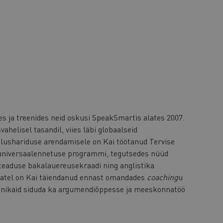
s ja treenides neid oskusi SpeakSmartis alates 2007.
ahelisel tasandil, viies läbi globaalseid
tlushariduse arendamisele on Kai töötanud Tervise
t universaalennetuse programmi, tegutsedes nüüd
teaduse bakalauereusekraadi ning anglistika
statel on Kai täiendanud ennast omandades
coaching
u
tehnikaid siduda ka argumendiõppesse ja meeskonnatöö