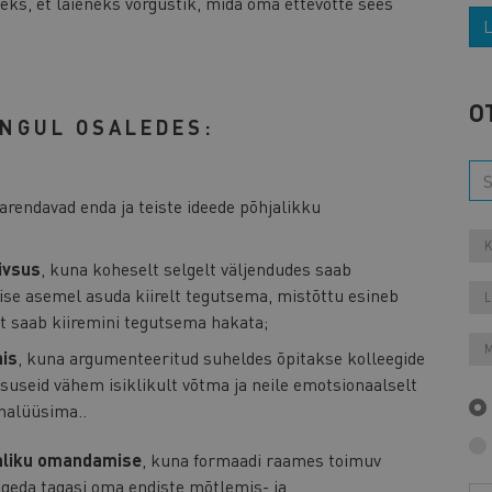
leks, et laieneks võrgustik, mida oma ettevõtte sees
L
O
NGUL OSALEDES:
arendavad enda ja teiste ideede põhjalikku
K
ivsus
, kuna koheselt selgelt väljendudes saab
ise asemel asuda kiirelt tegutsema, mistõttu esineb
L
t saab kiiremini tegutsema hakata;
M
is
, kuna argumenteeritud suheldes õpitakse kolleegide
suseid vähem isiklikult võtma ja neile emotsionaalselt
nalüüsima..
jaliku omandamise
, kuna formaadi raames toimuv
angeda tagasi oma endiste mõtlemis- ja