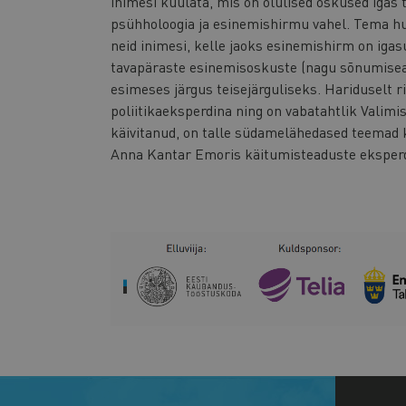
inimesi kuulata, mis on olulised oskused igas 
psühholoogia ja esinemishirmu vahel. Tema hu
neid inimesi, kelle jaoks esinemishirm on igas
tavapäraste esinemisoskuste (nagu sõnumisea
esimeses järgus teisejärguliseks. Hariduselt
poliitikaeksperdina ning on vabatahtlik Valimi
käivitanud, on talle südamelähedased teemad
Anna Kantar Emoris käitumisteaduste eksperdi 