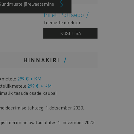
Sündmuste järelvaatamine
Piret Potisepp
Teenuste direktor
KÜSI LISA
HINNAKIRI
ikmetele
299 € + KM
tteliikmetele
299 € + KM
õimalik tasuda osade kaupa)
ndideerimise tähtaeg: 1.detsember 2023.
gistreerimine avatud alates 1. november 2023.