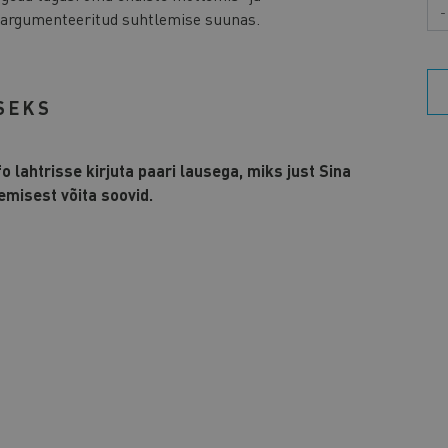
Aa
i argumenteeritud suhtlemise suunas.
SEKS
o lahtrisse kirjuta paari lausega, miks just Sina
emisest võita soovid.