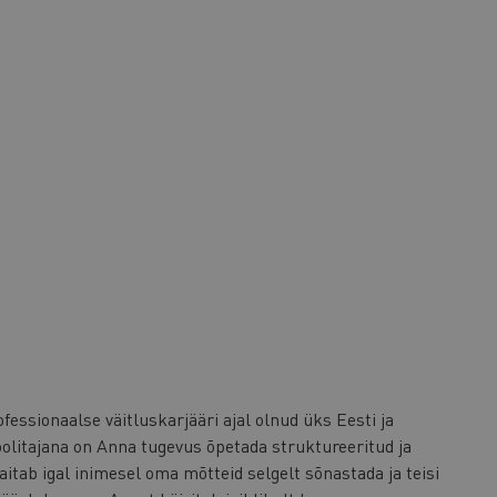
essionaalse väitluskarjääri ajal olnud üks Eesti ja
olitajana on Anna tugevus õpetada struktureeritud ja
aitab igal inimesel oma mõtteid selgelt sõnastada ja teisi