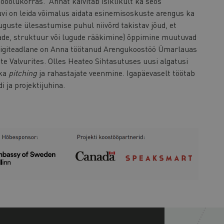
tööolukorras. Annat käivitab isiklikult ka seos
vi on leida võimalus aidata esinemisoskuste arengus ka
uguste ülesastumise puhul niivõrd takistav jõud, et
de, struktuur või lugude rääkimine) õppimine muutuvad
 riigiteadlane on Anna töötanud Arengukoostöö Ümarlauas
ste Valvurites. Olles Heateo Sihtasutuses uusi algatusi
 ka
pitching
ja rahastajate veenmine. Igapäevaselt töötab
ja projektijuhina.
+