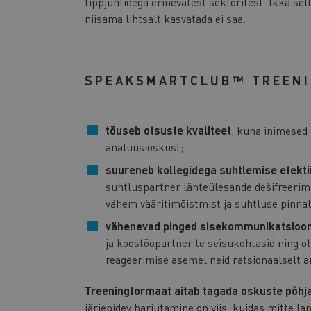
tippjuhtidega erinevatest sektoritest. Ikka sel
niisama lihtsalt kasvatada ei saa.
SPEAKSMARTCLUB™ TREENI
tõuseb otsuste kvaliteet
, kuna inimesed 
analüüsioskust;
suureneb kollegidega suhtlemise efekti
suhtluspartner lähteülesande dešifreerim
vähem vääritimõistmist ja suhtluse pinnal
vähenevad pinged sisekommunikatsioon
ja koostööpartnerite seisukohtasid ning ot
reageerimise asemel neid ratsionaalselt a
Treeningformaat aitab tagada oskuste põh
järjepidev harjutamine on viis, kuidas mitte l