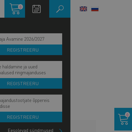
Ostukorv
0
LANGUAGE
SWITCHER
aja Avamine 2026/2027
REGISTREERU
e haldamine ja uued
malused ringmajanduses
REGISTREERU
ajandustootjate õppereis
disse
Ostukor
0
REGISTREERU
LISAINFO
Eesolevad sündmused