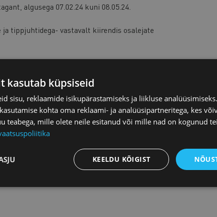
gant, algusega 07.02.24 kuni 08.05.24.
a tippjuhtidega- vastavalt kiirendis osalejate
T
.
it kasutab küpsiseid
d sisu, reklaamide isikupärastamiseks ja liikluse analüüsimisek
 kasutamise kohta oma reklaami- ja analüüsipartneritega, kes või
teabega, mille olete neile esitanud või mille nad on kogunud te
vaatsuspoliitika
ASJU
KEELDU KÕIGIST
NÕUST