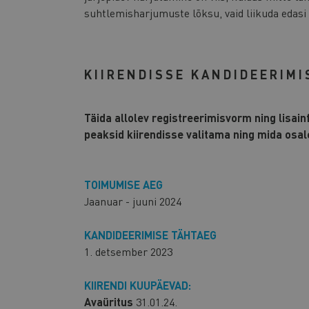
suhtlemisharjumuste lõksu, vaid liikuda edas
KIIRENDISSE KANDIDEERIMI
Täida allolev registreerimisvorm ning lisainf
peaksid kiirendisse valitama ning mida osal
TOIMUMISE AEG
Jaanuar - juuni 2024
KANDIDEERIMISE TÄHTAEG
1. detsember 2023
KIIRENDI KUUPÄEVAD:
Avaüritus
31.01.24.