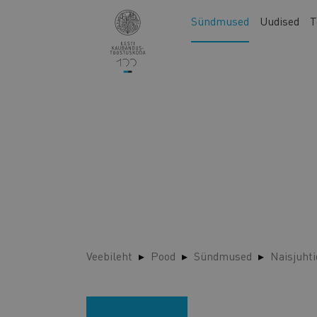
Liigu
Main
Sündmused
Uudised
T
edasi
navigation
põhisisu
juurde
Veebileht
Pood
Sündmused
Naisjuhti