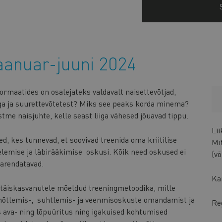
jaanuar-juuni 2024
ormaatides on osalejateks valdavalt naisettevõtjad,
a ja suurettevõtetest? Miks see peaks korda minema?
tme naisjuhte, kelle seast liiga vähesed jõuavad tippu.
Li
d, kes tunnevad, et soovivad treenida oma kriitilise
Mi
lemise ja läbirääkimise oskusi. Kõik need oskused ei
(v
 arendatavad.
Ka
täiskasvanutele mõeldud treeningmetoodika, mille
õtlemis-, suhtlemis- ja veenmisoskuste omandamist ja
Re
 ava- ning lõpuüritus ning igakuised kohtumised