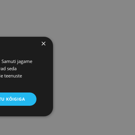
×
s. Samuti jagame
vad seda
ie teenuste
U KÕIGIGA