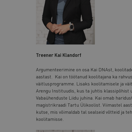
Treener Kai Klandorf
Argumenteerimine on osa Kai DNAst, koolitade
aastast. Kai on töötanud koolitajana ka rahvusv
väitlusprogramme. Lisaks koolitamisele ja väi
Arengu Instituudis, kus ta juhtis klassipõhis
Vabaühenduste Liidu juhina. Kai omab haridus
magistrikraadi Tartu Ülikoolist. Viimastel aa
kutse, mis võimaldab tal sealseid võtteid ja 
koolitamisse.