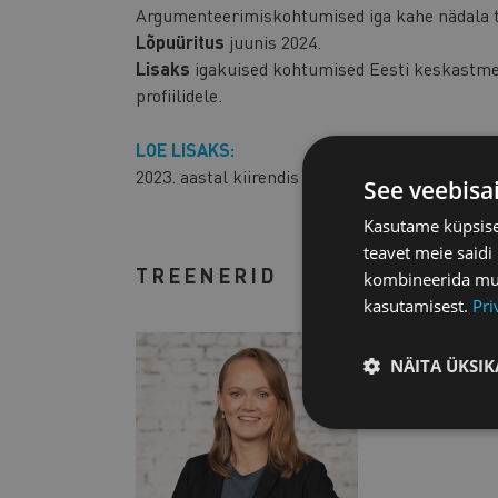
Argumenteerimiskohtumised iga kahe nädala ta
Lõpuüritus
juunis 2024.
Lisaks
igakuised kohtumised Eesti keskastme j
profiilidele.
LOE LISAKS:
2023. aastal kiirendis osalenute tagasisidet
SII
See veebisa
Kasutame küpsisei
teavet meie saidi
TREENERID
kombineerida muu 
kasutamisest.
Pri
NÄITA ÜKSIK