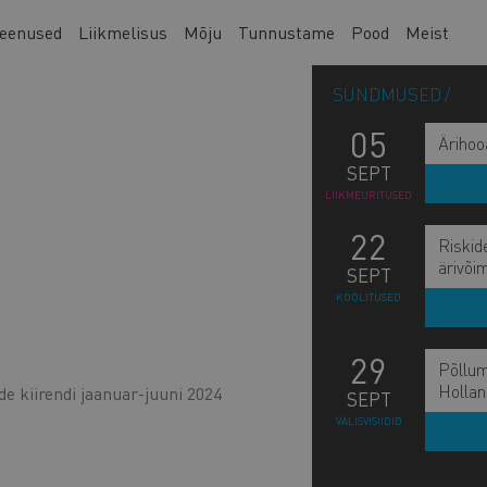
eenused
Liikmelisus
Mõju
Tunnustame
Pood
Meist
SÜNDMUSED
05
Ärihoo
SEPT
LIIKMEÜRITUSED
22
Riskid
ärivõi
SEPT
KOOLITUSED
29
Põllum
Hollan
de kiirendi jaanuar-juuni 2024
SEPT
VÄLISVISIIDID