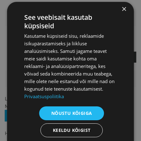
×
See veebisait kasutab
LISAINFO
küpsiseid
Kasutame küpsiseid sisu, reklaamide
Kati Krass
isikupärastamiseks ja liikluse
Projektijuht
analüüsimiseks. Samuti jagame teavet
KÜSI LISA
meie saidi kasutamise kohta oma
reklaami- ja analüüsipartneritega, kes
võivad seda kombineerida muu teabega,
HINNAKIRI
mille olete neile esitanud või mille nad on
kogunud teie teenuste kasutamisest.
Privaatsuspoliitika
Liikmetele
75 € + KM
Mitteliikmetele
150 € + KM
NÕUSTU KÕIGIGA
ASTU LIIKMEKS
KEELDU KÕIGIST
Hinnas sisalduvad teabematerjalid ja kohvipaus.