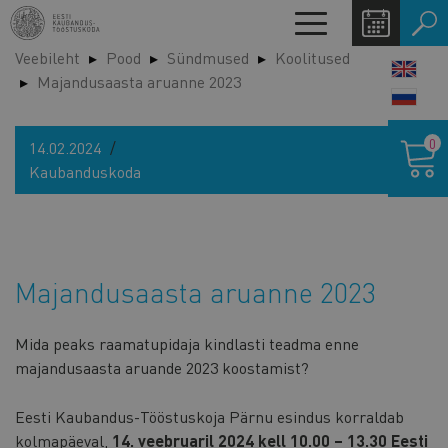
Liigu
Toggle
edasi
navigation
Veebileht
Pood
Sündmused
Koolitused
põhisisu
LANG
Majandusaasta aruanne 2023
juurde
SWIT
Ostukor
0
14.02.2024
Kaubanduskoda
Majandusaasta aruanne 2023
Mida peaks raamatupidaja kindlasti teadma enne
majandusaasta aruande 2023 koostamist?
Eesti Kaubandus-Tööstuskoja Pärnu esindus korraldab
kolmapäeval,
14. veebruaril 2024 kell 10.00 – 13.30 Eesti