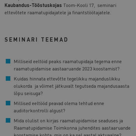
Kaubandus-Tööstuskojas
Toom-Kooli 17, seminari
ettevõtete raamatupidajatele ja finantstöötajatele.
SEMINARI TEEMAD
Milliseid eeltöid peaks raamatupidaja tegema enne
raamatupidamise aastaaruande 2023 koostamist?
Kuidas hinnata ettevõtte tegelikku majanduslikku
olukorda ja võimet jätkuvalt tegutseda majandusaasta
lõpu seisuga?
Millised eeltööd peavad olema tehtud enne
audiitorkontrolli algust?
Mida olulist on kirjas raamatupidamise seaduses ja
Raamatupidamise Toimkonna juhendites aastaaruande
koostamise kohta, mis on ka sel aastal aktuaalne?