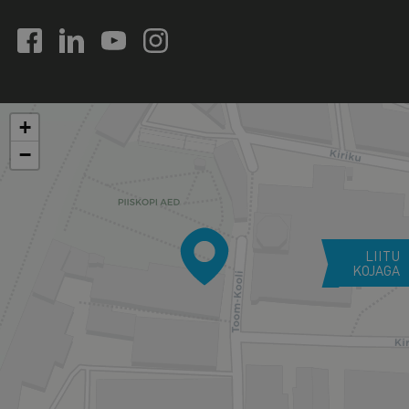
+
−
LIITU
KOJAGA