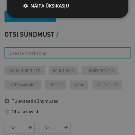
NÄITA ÜKSIKASJU
LIITU UUDISKIRJAGA
OTSI SÜNDMUST
KONTAKTÜRITUSED
KOOLITUSED
LIIKMEÜRITUSED
JÄRELVAATAMINE
MESSID
VARIA
VÄLISVISIIDID
Tulevased sündmused
Otsi arhiivist
Aasta
Kuu