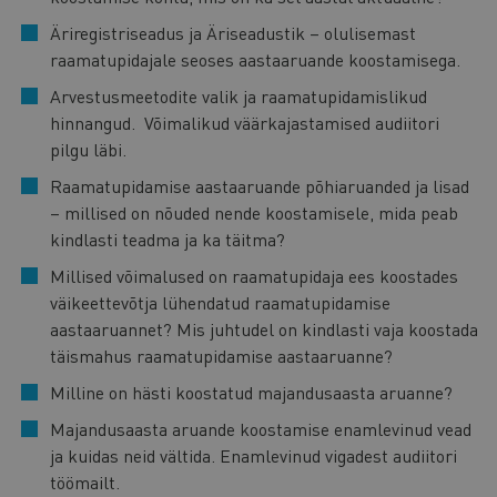
Äriregistriseadus ja Äriseadustik – olulisemast
raamatupidajale seoses aastaaruande koostamisega.
Arvestusmeetodite valik ja raamatupidamislikud
hinnangud. Võimalikud väärkajastamised audiitori
pilgu läbi.
Raamatupidamise aastaaruande põhiaruanded ja lisad
– millised on nõuded nende koostamisele, mida peab
kindlasti teadma ja ka täitma?
Millised võimalused on raamatupidaja ees koostades
väikeettevõtja lühendatud raamatupidamise
aastaaruannet? Mis juhtudel on kindlasti vaja koostada
täismahus raamatupidamise aastaaruanne?
Milline on hästi koostatud majandusaasta aruanne?
Majandusaasta aruande koostamise enamlevinud vead
ja kuidas neid vältida. Enamlevinud vigadest audiitori
töömailt.