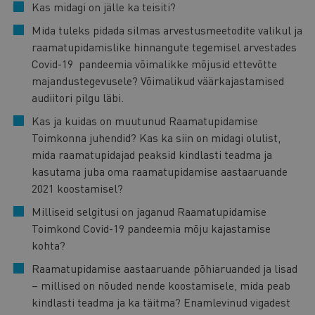
Kas midagi on jälle ka teisiti?
Mida tuleks pidada silmas arvestusmeetodite valikul ja
raamatupidamislike hinnangute tegemisel arvestades
Covid-19 pandeemia võimalikke mõjusid ettevõtte
majandustegevusele? Võimalikud väärkajastamised
audiitori pilgu läbi.
Kas ja kuidas on muutunud Raamatupidamise
Toimkonna juhendid? Kas ka siin on midagi olulist,
mida raamatupidajad peaksid kindlasti teadma ja
kasutama juba oma raamatupidamise aastaaruande
2021 koostamisel?
Milliseid selgitusi on jaganud Raamatupidamise
Toimkond Covid-19 pandeemia mõju kajastamise
kohta?
Raamatupidamise aastaaruande põhiaruanded ja lisad
– millised on nõuded nende koostamisele, mida peab
kindlasti teadma ja ka täitma? Enamlevinud vigadest