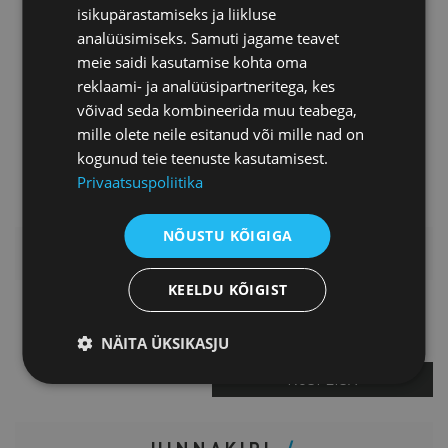
isikupärastamiseks ja liikluse
Ta on MTÜ Eesti Raamatupidajate
analüüsimiseks. Samuti jagame teavet
Kogu (ERK) nõukoja liige.
meie saidi kasutamise kohta oma
Anne Nuut on omandanud
reklaami- ja analüüsipartneritega, kes
kõrghariduse raamatupidamise
võivad seda kombineerida muu teabega,
erialal, tegutseb juhatuse liikmena
mille olete neile esitanud või mille nad on
ANTIMAR Audiitorid OÜs ja Heister
kogunud teie teenuste kasutamisest.
AN OÜs.
Privaatsuspoliitika
NÕUSTU KÕIGIGA
LISAINFO
KEELDU KÕIGIST
Kati Krass
Projektijuht
NÄITA ÜKSIKASJU
KÜSI LISA