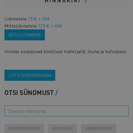
HINNAKIRI
Liikmetele
75 € + KM
Mitteliikmetele
125 € + KM
ASTU LIIKMEKS
Hinnas sisalduvad koolituse materjalid, lõuna ja kohvipaus
LIITU UUDISKIRJAGA
OTSI SÜNDMUST
KONTAKTÜRITUSED
KOOLITUSED
LIIKMEÜRITUSED