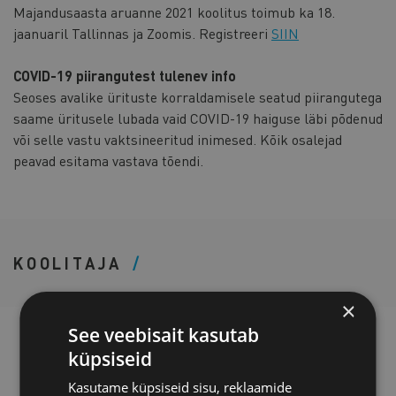
Majandusaasta aruanne 2021 koolitus toimub ka 18.
jaanuaril Tallinnas ja Zoomis. Registreeri
SIIN
COVID-19 piirangutest tulenev info
Seoses avalike ürituste korraldamisele seatud piirangutega
saame üritusele lubada vaid COVID-19 haiguse läbi põdenud
või selle vastu vaktsineeritud inimesed. Kõik osalejad
peavad esitama vastava tõendi.
KOOLITAJA
×
See veebisait kasutab
Anne Nuut
küpsiseid
Anne Nuut on raamatupidajate seas
Kasutame küpsiseid sisu, reklaamide
hinnatud lektor.