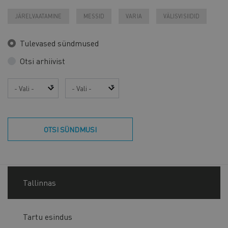
JÄRELVAATAMINE
MESSID
VARIA
VÄLISVISIIDID
Tulevased sündmused
Otsi arhiivist
Aasta
Kuu
OTSI SÜNDMUSI
Tallinnas
Tartu esindus