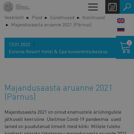
Liigu
Toggle
edasi
navigation
Veebileht
Pood
Sündmused
Koolitused
põhisisu
LANG
Majandusaasta aruanne 2021 (Pärnus)
juurde
SWIT
Ostukor
0
13.01.2022
Estonia Resort Hotel & Spa konverentsikeskus
Majandusaasta aruanne 2021
(Pärnus)
Majandusaasta 2021 on olnud enamustele äriühingutele
jätkuvalt keeruline. Üleilmse Covid-19 pandeemia uued
lained on puudutanud ilmselt meid kõiki. Millele tuleks
kindlasti pöörata tähelepanu majandusaasta aruande 2021