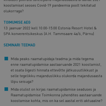
koostamisel seoses Covid-19 pandeemia poolt tekitatud
olukorraga?
TOIMUMISE AEG
13. jaanuar 2022 kell 10.00-15.00 Estonia Resort Hotel &
SPA konverentsikeskus (A.H. Tammsaare 4a/6, Pärnu)
SEMINARI TEEMAD
Mida peaks raamatupidaja teadma ja mida tegema
enne raamatupidamise aastaaruande 2021 koostamist,
et osata õigesti hinnata ettevõtte jätkusuutlikkust ja
selle tegelikku majanduslikku olukorda majandusaasta
lõpu seisuga?
Mida olulist on kirjas raamatupidamise seaduses ja
Raamatupidamise Toimkonna juhendites aastaaruande
koostamise kohta, mis on ka sel aastal eriti aktuaalne?