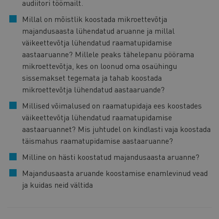
audiitori töömailt.
Millal on mõistlik koostada mikroettevõtja
majandusaasta lühendatud aruanne ja millal
väikeettevõtja lühendatud raamatupidamise
aastaaruanne? Millele peaks tähelepanu pöörama
mikroettevõtja, kes on loonud oma osaühingu
sissemakset tegemata ja tahab koostada
mikroettevõtja lühendatud aastaaruande?
Millised võimalused on raamatupidaja ees koostades
väikeettevõtja lühendatud raamatupidamise
aastaaruannet? Mis juhtudel on kindlasti vaja koostada
täismahus raamatupidamise aastaaruanne?
Milline on hästi koostatud majandusaasta aruanne?
Majandusaasta aruande koostamise enamlevinud vead
ja kuidas neid vältida