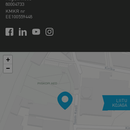
80004733
KMKR nr
EE100559448
+
−
LIITU
KOJAGA