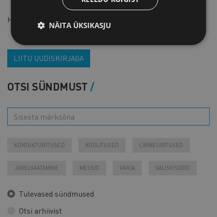
Hinnas sisalduvad teabematerjalid, lõuna ja kohvipaus.
NÄITA ÜKSIKASJU
LIITU UUDISKIRJAGA
OTSI SÜNDMUST
KONTAKTÜRITUSED
KOOLITUSED
LIIKMEÜRITUSED
JÄRELVAATAMINE
MESSID
VARIA
VÄLISVISIIDID
Tulevased sündmused
Otsi arhiivist