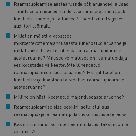
Raamatupidamise aastaaruande põhiaruanded ja lisad
– millised on nõuded nende koostamisele, mida peab
kindlasti teadma ja ka täitma? Enamlevinud vigadest
audiitori töömailt.
Millal on mõistlik koostada
mikroettevõttemajandusaasta lühendatud aruanne ja
millal väikeettevõtte lühendatud raamatupidamise
aastaaruanne? Millised võimalused on raamatupidaja
ees koostades väikeettevõtte lühendatud
raamatupidamise aastaaruannet? Mis juhtudel on
kindlasti vaja koostada täismahus raamatupidamise
aastaaruanne?
Milline on hästi koostatud majandusaasta aruanne?
Raamatupidamise sise-eeskiri, selle olulisus
raamatupidaja ja raamatupidamiskohustuslase jaoks
Kas on toimunud või tulemas muudatusi taksonoomia
vormides?