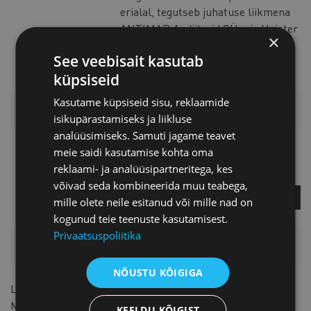
erialal, tegutseb juhatuse liikmena
ANTIMAR Audiitorid OÜ-s ja Heister
×
AN OÜ-s.
See veebisait kasutab
küpsiseid
Kasutame küpsiseid sisu, reklaamide
LISAINFO
isikupärastamiseks ja liikluse
analüüsimiseks. Samuti jagame teavet
Kati Krass
meie saidi kasutamise kohta oma
reklaami- ja analüüsipartneritega, kes
Projektijuht
võivad seda kombineerida muu teabega,
KÜSI LISA
mille olete neile esitanud või mille nad on
kogunud teie teenuste kasutamisest.
Privaatsuspoliitika
HINNAKIRI
NÕUSTU KÕIGIGA
Liikmele
65 € + km
Mitteliikmele
95 € + km
Astu liikmeks
KEELDU KÕIGIST