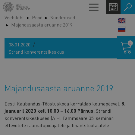
Liigu
Toggle
edasi
navigation
Veebileht
Pood
Sündmused
põhisisu
LANG
Majandusaasta aruanne 2019
juurde
SWIT
Ostukor
0
08.01.2020
Strand konverentsikeskus
Majandusaasta aruanne 2019
Eesti Kaubandus-Tööstuskoda korraldab
kolmapäeval,
8.
jaanuaril 2020 kell 10.00 – 16.00 Pärnus,
Strandi
konverentsikeskuses (A.H. Tammsaare 35) seminari
ettevõtete raamatupidajatele ja finantstöötajatele.