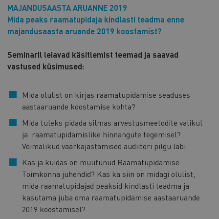
MAJANDUSAASTA ARUANNE 2019
Mida peaks raamatupidaja kindlasti teadma enne
majandusaasta aruande 2019 koostamist?
Seminaril leiavad käsitlemist teemad ja saavad
vastused küsimused:
Mida olulist on kirjas raamatupidamise seaduses
aastaaruande koostamise kohta?
Mida tuleks pidada silmas arvestusmeetodite valikul
ja raamatupidamislike hinnangute tegemisel?
Võimalikud väärkajastamised audiitori pilgu läbi.
Kas ja kuidas on muutunud Raamatupidamise
Toimkonna juhendid? Kas ka siin on midagi olulist,
mida raamatupidajad peaksid kindlasti teadma ja
kasutama juba oma raamatupidamise aastaaruande
2019 koostamisel?