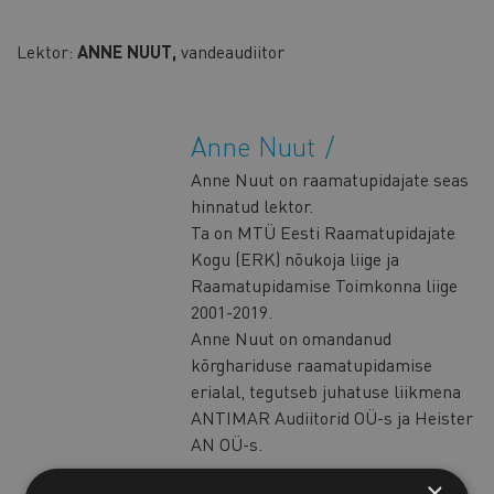
Lektor:
ANNE NUUT,
vandeaudiitor
Anne Nuut
Anne Nuut on raamatupidajate seas
hinnatud lektor.
Ta on MTÜ Eesti Raamatupidajate
Kogu (ERK) nõukoja liige ja
Raamatupidamise Toimkonna liige
2001-2019.
Anne Nuut on omandanud
kõrghariduse raamatupidamise
erialal, tegutseb juhatuse liikmena
ANTIMAR Audiitorid OÜ-s ja Heister
AN OÜ-s.
×