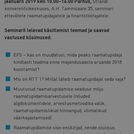
jaanuaril 2019 kell 10.00–16.00 Pärnus,
Strandi
konverentsikeskuses, A.H. Tammsaare 35, seminari
ettevõtete raamatupidajatele ja finantstöötajatele.
Seminaril leiavad käsitlemist teemad ja saavad
vastused küsimused:
EFS – kas on muudatusi, mida peaks raamatupidaja
kindlasti teadma enne majandusaasta aruande 2018
koostamist?
Mis on RTT 1? Millal läheb raamatupidajal seda vaja?
Muutunud raamatupidamise seaduse mõju
raamatupidamisarvestusele (nõuded
algdokumentidele, arvestusmetoodika valik,
raamatupidamislikud hinnangud, võimalikud
väärkajastamised)
Raamatupidamise sise-eeskirjad, nende olulisus