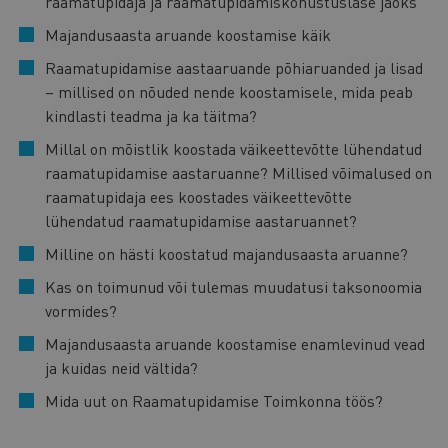
raamatupidaja ja raamatupidamiskohustuslase jaoks
Majandusaasta aruande koostamise käik
Raamatupidamise aastaaruande põhiaruanded ja lisad
– millised on nõuded nende koostamisele, mida peab
kindlasti teadma ja ka täitma?
Millal on mõistlik koostada väikeettevõtte lühendatud
raamatupidamise aastaruanne? Millised võimalused on
raamatupidaja ees koostades väikeettevõtte
lühendatud raamatupidamise aastaruannet?
Milline on hästi koostatud majandusaasta aruanne?
Kas on toimunud või tulemas muudatusi taksonoomia
vormides?
Majandusaasta aruande koostamise enamlevinud vead
ja kuidas neid vältida?
Mida uut on Raamatupidamise Toimkonna töös?