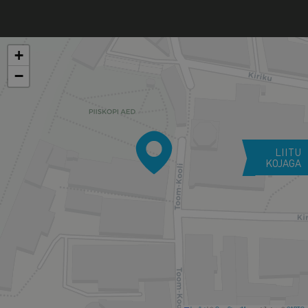
+
−
LIITU
KOJAGA