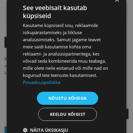
See veebisait kasutab
HINNAKIRI
küpsiseid
Kasutame küpsiseid sisu, reklaamide
isikupärastamiseks ja liikluse
analüüsimiseks. Samuti jagame teavet
OSTA KOHE!
meie saidi kasutamise kohta oma
reklaami- ja analüüsipartneritega, kes
Kaubanduskoja liikmetele
55 EUR
+ km,
võivad seda kombineerida muu teabega,
mitteliikmetele
95 EUR
+ km.
mille olete neile esitanud või mille nad on
Hinnas sisalduvad teabematerjalid, lõuna ja kohvipaus.
kogunud teie teenuste kasutamisest.
Privaatsuspoliitika
Kati Krass
NÕUSTU KÕIGIGA
Projektijuht
KÜSI LISA
KEELDU KÕIGIST
NÄITA ÜKSIKASJU
LIITU UUDISKIRJAGA