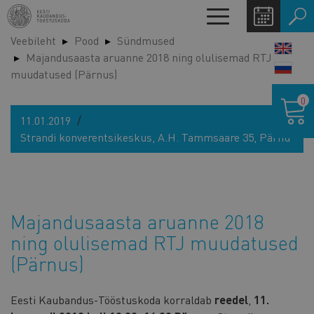
Liigu
Toggle
edasi
navigation
Veebileht
Pood
Sündmused
põhisisu
LANG
Majandusaasta aruanne 2018 ning olulisemad RTJ
juurde
SWIT
muudatused (Pärnus)
Ostukor
0
11.01.2019
Strandi konverentsikeskus, A.H. Tammsaare 35, Pärnu
Majandusaasta aruanne 2018
ning olulisemad RTJ muudatused
(Pärnus)
Eesti Kaubandus-Tööstuskoda korraldab
reedel
,
11.