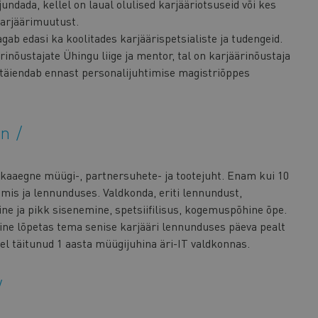
undada, kellel on laual olulised karjääriotsuseid või kes
arjäärimuutust.
agab edasi ka koolitades karjäärispetsialiste ja tudengeid.
inõustajate Ühingu liige ja mentor, tal on karjäärinõustaja
 täiendab ennast personalijuhtimise magistriõppes
on
ikaaegne müügi-, partnersuhete- ja tootejuht. Enam kui 10
smis ja lennunduses. Valdkonda, eriti lennundust,
ne ja pikk sisenemine, spetsiifilisus, kogemuspõhine õpe.
ne lõpetas tema senise karjääri lennunduses päeva pealt
el täitunud 1 aasta müügijuhina äri-IT valdkonnas.