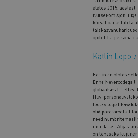
Ta on ka ise praktis
alates 2015. aastast.
Kutsekomisjoni liige
kõrval panustab ta a
täiskasvanuhariduse 
õpib TTÜ personalij
Kätlin Lepp
Kätlin on alates sel
Enne Nevercodega lii
globaalses IT-ettev
Huvi personalivaldko
töötas logistikavald
olid paratamatult la
need numbritemaailma
muudatus. Algas uus,
on tänaseks kujunen