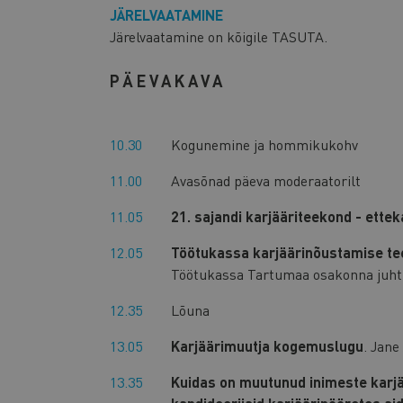
JÄRELVAATAMINE
Järelvaatamine on kõigile TASUTA.
PÄEVAKAVA
10.30
Kogunemine ja hommikukohv
11.00
Avasõnad päeva moderaatorilt
11.05
21. sajandi karjääriteekond - ette
12.05
Töötukassa karjäärinõustamise teen
Töötukassa Tartumaa osakonna juhtiv
12.35
Lõuna
13.05
Karjäärimuutja kogemuslugu
. Jan
13.35
Kuidas on muutunud inimeste karjä