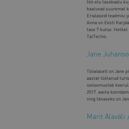
töö-elu tasakaalu kuj
kaaluvad suuremat k
Erialaseid teadmisi j
Anna on Eesti Karjäär
tase 7 kutse. Hetkel
TalTechis.
Jane Juhans
Tööalaselt on Jane p
aastat töötanud turi
iseloomustab keeruli
2017. aasta koondami
ning tänaseks on Jan
Marit Alaväli