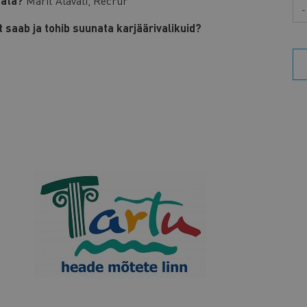
data?
Marit Alaväli, Recrur
Aa
t saab ja tohib suunata karjäärivalikuid?