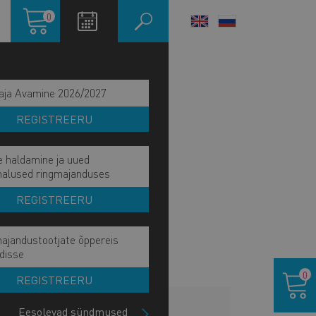
Ostukorv
0
LANGUAGE
SWITCHER
aja Avamine 2026/2027
REGISTREERU
e haldamine ja uued
malused ringmajanduses
REGISTREERU
ajandustootjate õppereis
disse
Ostukor
0
REGISTREERU
LISAINFO
Eesolevad sündmused