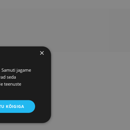
×
s. Samuti jagame
vad seda
ie teenuste
U KÕIGIGA