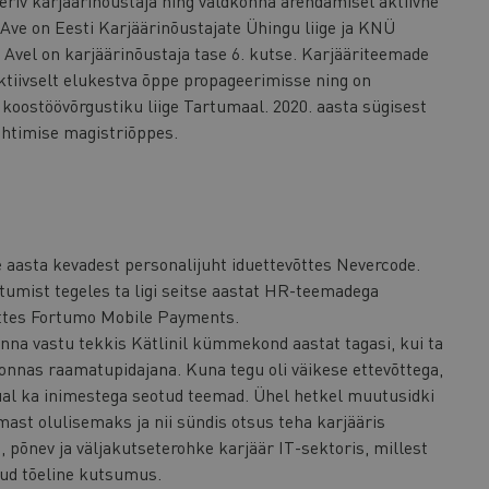
eeriv karjäärinõustaja ning valdkonna arendamisel aktiivne
 Ave on Eesti Karjäärinõustajate Ühingu liige ja KNÜ
. Avel on karjäärinõustaja tase 6. kutse. Karjääriteemade
ktiivselt elukestva õppe propageerimisse ning on
koostöövõrgustiku liige Tartumaal. 2020. aasta sügisest
uhtimise magistriõppes.
le aasta kevadest personalijuht iduettevõttes Nevercode.
tumist tegeles ta ligi seitse aastat HR-teemadega
õttes Fortumo Mobile Payments.
nna vastu tekkis Kätlinil kümmekond aastat tagasi, kui ta
konnas raamatupidajana. Kuna tegu oli väikese ettevõttega,
ual ka inimestega seotud teemad. Ühel hetkel muutusidki
st olulisemaks ja nii sündis otsus teha karjääris
 põnev ja väljakutseterohke karjäär IT-sektoris, millest
ud tõeline kutsumus.