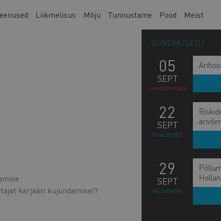
eenused
Liikmelisus
Mõju
Tunnustame
Pood
Meist
SÜNDMUSED
05
Ärihoo
SEPT
LIIKMEÜRITUSED
22
Riskid
ärivõi
SEPT
KOOLITUSED
29
Põllum
Hollan
tamine
SEPT
ajat karjääri kujundamisel?
VÄLISVISIIDID