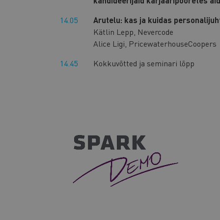
kandideerijaid karjääripööretes ai
14.05
Arutelu: kas ja kuidas personalijuh
Kätlin Lepp, Nevercode
Alice Ligi, PricewaterhouseCoopers
14.45
Kokkuvõtted ja seminari lõpp