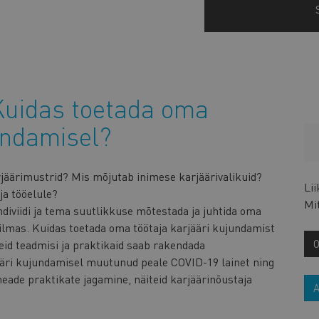
uidas toetada oma
jundamisel?
arjäärimustrid? Mis mõjutab inimese karjäärivalikuid?
Li
ja tööelule?
Mi
iviidi ja tema suutlikkuse mõtestada ja juhtida oma
ilmas. Kuidas toetada oma töötaja karjääri kujundamist
seid teadmisi ja praktikaid saab rakendada
äri kujundamisel muutunud peale COVID-19 lainet ning
eade praktikate jagamine, näiteid karjäärinõustaja