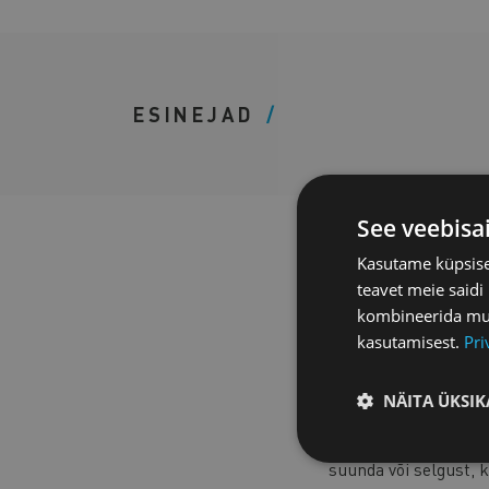
ESINEJAD
See veebisa
Anna Gramb
Kasutame küpsisei
teavet meie saidi
Anna on töötanud kar
kombineerida muu 
Organisatsioonide tö
kasutamisest.
Pri
edasist karjääriteek
rahulolu pakkuvat tö
NÄITA ÜKSIK
eneseteadlikkuse teem
Igapäevaselt toetab 
suunda või selgust, k