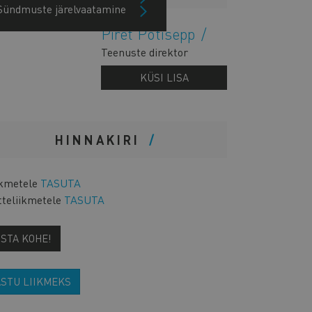
Sündmuste järelvaatamine
Piret Potisepp
Teenuste direktor
KÜSI LISA
HINNAKIRI
ikmetele
TASUTA
tteliikmetele
TASUTA
OSTA KOHE!
ASTU LIIKMEKS