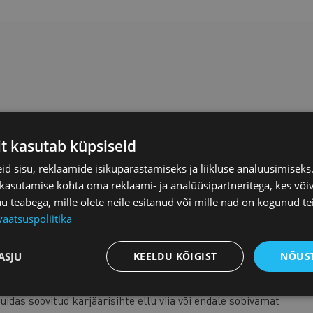
it kasutab küpsiseid
erg
d sisu, reklaamide isikupärastamiseks ja liikluse analüüsimisek
 kasutamise kohta oma reklaami- ja analüüsipartneritega, kes või
jäärinõustamise valdkonnas alates 2013. aastast.
teabega, mille olete neile esitanud või mille nad on kogunud te
ötajatel aitab karjääricoachina mõtestada enda tänast ja
vaatsuspoliitika
onda ning märgata viise, kuidas kujundada arengut ja
öelu. Viib läbi koolitusi karjääriarengu kavandamise ja
ASJU
KEELDU KÕIGIST
NÕUST
adel, kuidas läbi viia karjäärivestlusi töötajatega.
Anna karjäärinõustajana inimesi kes otsivad tööelus uut
uidas soovitud karjäärisihte ellu viia või endale sobivamat