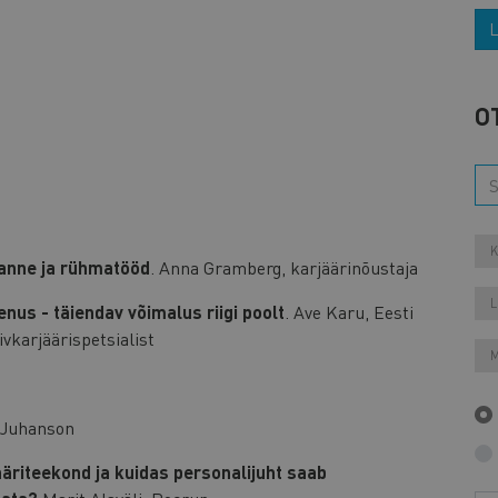
L
O
K
kanne ja rühmatööd
. Anna Gramberg, karjäärinõustaja
L
us - täiendav võimalus riigi poolt
. Ave Karu, Eesti
karjäärispetsialist
M
e Juhanson
äriteekond ja kuidas personalijuht saab