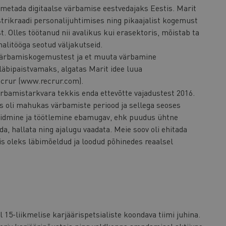
nimetada digitaalse värbamise eestvedajaks Eestis. Marit
rikraadi personalijuhtimises ning pikaajalist kogemust
. Olles töötanud nii avalikus kui erasektoris, mõistab ta
alitööga seotud väljakutseid.
värbamiskogemustest ja et muuta värbamine
äbipaistvamaks, algatas Marit idee luua
crur (www.recrur.com).
rbamistarkvara tekkis enda ettevõtte vajadustest 2016.
s oli mahukas värbamiste periood ja sellega seoses
oidmine ja töötlemine ebamugav, ehk puudus ühtne
ida, hallata ning ajalugu vaadata. Meie soov oli ehitada
mis oleks läbimõeldud ja loodud põhinedes reaalsel
15-liikmelise karjäärispetsialiste koondava tiimi juhina.