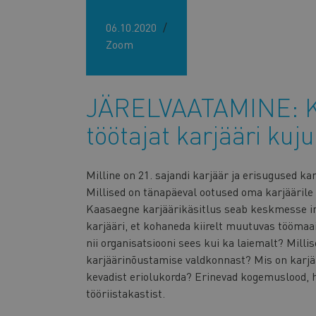
06.10.2020
Zoom
JÄRELVAATAMINE: K
töötajat karjääri ku
Milline on 21. sajandi karjäär ja erisugused k
Millised on tänapäeval ootused oma karjäärile 
Kaasaegne karjäärikäsitlus seab keskmesse ind
karjääri, et kohaneda kiirelt muutuvas töömaa
nii organisatsiooni sees kui ka laiemalt? Milli
karjäärinõustamise valdkonnast? Mis on karjä
kevadist eriolukorda? Erinevad kogemuslood, h
tööriistakastist.