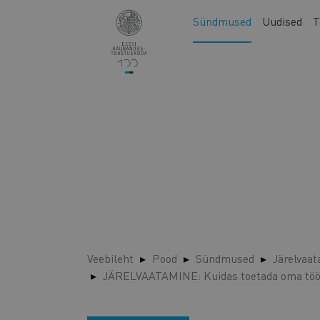
Liigu
Main
Sündmused
Uudised
T
edasi
navigation
põhisisu
juurde
Veebileht
Pood
Sündmused
Järelvaa
JÄRELVAATAMINE: Kuidas toetada oma tööt