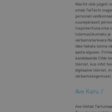
Maritit võib julgelt 
omab TalTechi magist
personali valdkonnast
suurepäraselt person
Inspireerituna oma 
tulemuslikumaks ja l
värbamistarkvara Re
Idee hakata looma vä
aasta alguses. Firma
kandidaatide CVde h
tööriist, kus infot ho
digitaalne tööriist, 
värbamiskogemusel.
Ave Karu
Ave töötab Tartumaal 