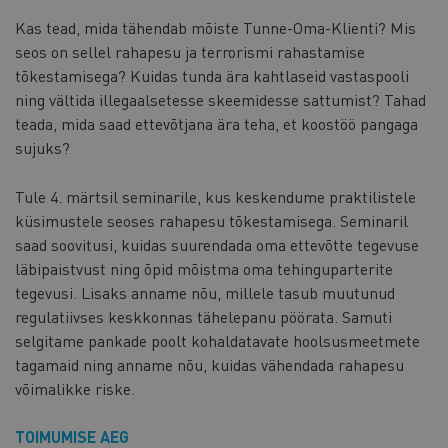
Kas tead, mida tähendab mõiste Tunne-Oma-Klienti? Mis
seos on sellel rahapesu ja terrorismi rahastamise
tõkestamisega? Kuidas tunda ära kahtlaseid vastaspooli
ning vältida illegaalsetesse skeemidesse sattumist? Tahad
teada, mida saad ettevõtjana ära teha, et koostöö pangaga
sujuks?
Tule 4. märtsil seminarile, kus keskendume praktilistele
küsimustele seoses rahapesu tõkestamisega. Seminaril
saad soovitusi, kuidas suurendada oma ettevõtte tegevuse
läbipaistvust ning õpid mõistma oma tehinguparterite
tegevusi. Lisaks anname nõu, millele tasub muutunud
regulatiivses keskkonnas tähelepanu pöörata. Samuti
selgitame pankade poolt kohaldatavate hoolsusmeetmete
tagamaid ning anname nõu, kuidas vähendada rahapesu
võimalikke riske.
TOIMUMISE AEG