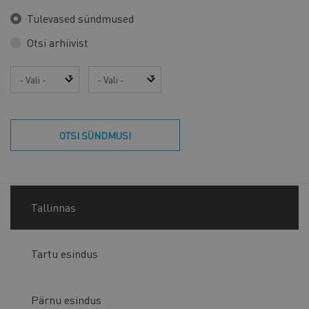
Tulevased sündmused
Otsi arhiivist
Aasta
Kuu
OTSI SÜNDMUSI
Tallinnas
Tartu esindus
Pärnu esindus