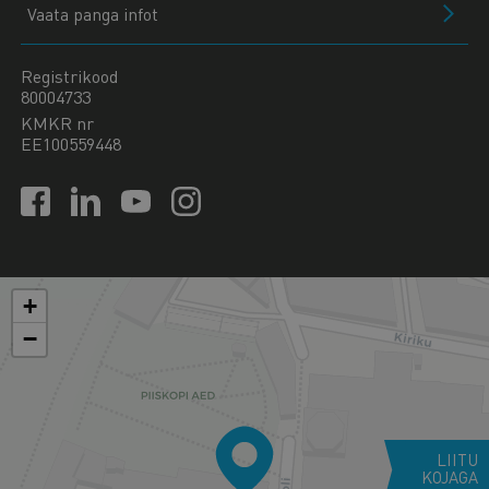
Vaata panga infot
Registrikood
80004733
KMKR nr
EE100559448
+
−
LIITU
KOJAGA