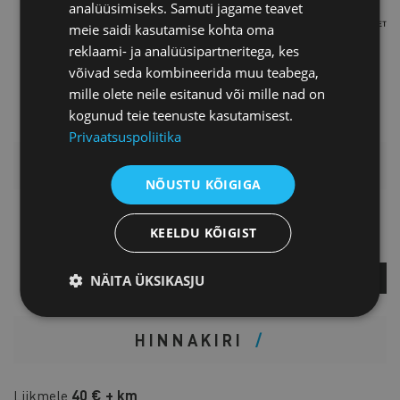
analüüsimiseks. Samuti jagame teavet
meie saidi kasutamise kohta oma
reklaami- ja analüüsipartneritega, kes
võivad seda kombineerida muu teabega,
mille olete neile esitanud või mille nad on
kogunud teie teenuste kasutamisest.
Privaatsuspoliitika
LISAINFO
NÕUSTU KÕIGIGA
Kati Krass
KEELDU KÕIGIST
Projektijuht
KÜSI LISA
NÄITA ÜKSIKASJU
HINNAKIRI
Liikmele
40 € + km