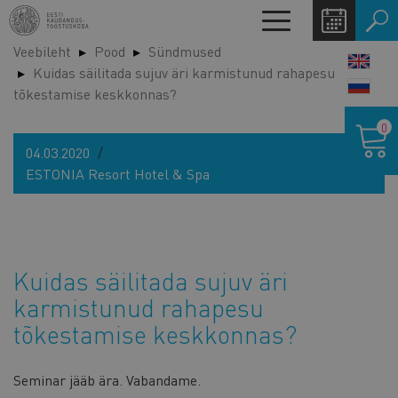
Liigu
Toggle
edasi
navigation
Veebileht
Pood
Sündmused
põhisisu
LANG
Kuidas säilitada sujuv äri karmistunud rahapesu
juurde
SWIT
tõkestamise keskkonnas?
Ostukor
0
04.03.2020
ESTONIA Resort Hotel & Spa
Kuidas säilitada sujuv äri
karmistunud rahapesu
tõkestamise keskkonnas?
Seminar jääb ära. Vabandame.