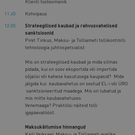
Klienti tooteomanik
11.45
Kohvipaus
12.05
Strateegilised kaubad ja rahvusvahelised
sanktsioonid
Piret Tinkus, Maksu- ja Tolliameti tollikontrolli
tehnoloogia juhtivspetsialist
Mis on strateegilised kaubad ja mida silmas
pidada, kui on soov eksportida või importida
sõjalisi või kahese kasutusega kaupasid? Mida
jälgida kui kaubavahetus on seotud EL-i või ÜRO
sanktsioneeritud maadega. Mis on lubatud ja
mis mitte kaubavahetuses
Venemaaga? Praktilisi näiteid tolli
igapäevatööst.
Maksukäitumise hinnangud
Kaili Veiksaar, Maksu- ja Tolliameti avalike