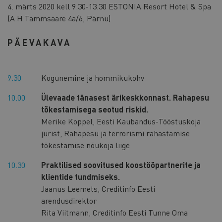
4. märts 2020 kell 9.30-13.30 ESTONIA Resort Hotel & Spa
(A.H.Tammsaare 4a/6, Pärnu)
PÄEVAKAVA
9.30
Kogunemine ja hommikukohv
10.00
Ülevaade tänasest ärikeskkonnast. Rahapesu
tõkestamisega seotud riskid.
Merike Koppel, Eesti Kaubandus-Tööstuskoja
jurist, Rahapesu ja terrorismi rahastamise
tõkestamise nõukoja liige
10.30
Praktilised soovitused koostööpartnerite ja
klientide tundmiseks.
Jaanus Leemets, Creditinfo Eesti
arendusdirektor
Rita Viitmann, Creditinfo Eesti Tunne Oma