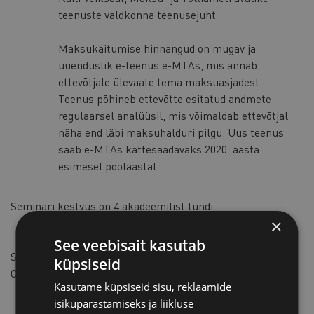
teenuste valdkonna teenusejuht
Maksukäitumise hinnangud on mugav ja
uuenduslik e-teenus e-MTAs, mis annab
ettevõtjale ülevaate tema maksuasjadest.
Teenus põhineb ettevõtte esitatud andmete
regulaarsel analüüsil, mis võimaldab ettevõtjal
näha end läbi maksuhalduri pilgu. Uus teenus
saab e-MTAs kättesaadavaks 2020. aasta
esimesel poolaastal.
Seminari kestvus on 4 akadeemilist tundi.
×
See veebisait kasutab
Seminari korraldavad Eesti Kaubandus-Tööstuskoda, AS
küpsiseid
Creditinfo Eesti, Maksu- ja Tolliamet
Kasutame küpsiseid sisu, reklaamide
isikupärastamiseks ja liikluse