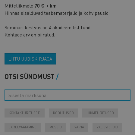
Mitteliikmele
70 € + km
Hinnas sisalduvad teabematerjalid ja kohvipausid
Seminari kestvus on 4 akadeemilist tundi.
Kohtade arv on piiratud.
LIITU UUDISKIRJAGA
OTSI SÜNDMUST
KONTAKTÜRITUSED
KOOLITUSED
LIIKMEÜRITUSED
JÄRELVAATAMINE
MESSID
VARIA
VÄLISVISIIDID