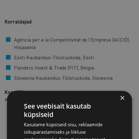
Korraldajad
Agència per a la Competitivitat de l'Empresa (ACCIÓ),
Hispaania
Eesti Kaubandus-Tööstuskoda, Eesti
Flanders Invest & Trade (FIT), Belgia
Sloveenia Kaubandus-Tööstuskoda, Sloveenia
Koostöös
×
Konsultatsioonifirma HelpUsTrade
See veebisait kasutab
küpsiseid
Kasutame küpsiseid sisu, reklaamide
isikupärastamiseks ja liikluse