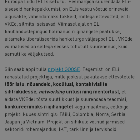
Euroopa Liidu (EL) siseturul. Eesmärgiga suurendada ELi-
siseseid hankepakkumisi, on ELis vastu võetud erinevaid
õigusakte, vähendamaks tõkkeid, millega ettevõtted, eriti
VKEd, silmitsi seisavad. Viimasel ajal on ELi
kaubanduslepingud hõlmanud riigihangete peatükke,
aitamaks liberaliseerida hanketurge väljaspool ELi. VKEde
võimalused on sellega seoses tohutult suurenenud, kuid
samuti ka väljakutsed.
Siin saab appi tulla
projekt GOOSE
. Tegemist on ELi
rahastatud projektiga, mille jooksul pakutakse ettevõtetele
tööriistu, nõuandeid, koolitusi, kontaktvisiite
sihtriikidesse,
networking
üritusi ning mentorlust,
et
aidata VKEdel tõsta suutlikkust ja suurendada teadmisi,
konkureerimaks riigihangetel
kogu maailmas, eelkõige
projekti kuues sihtriigis: Tšiili, Colombia, Norra, Serbia,
Jaapan ja Vietnam. Projekt on sihikule võtnud järmised
sektorid: rohemajandus, IKT, tark linn ja tervishoid.