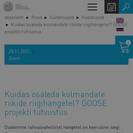
Liigu
Toggle
edasi
navigation
Veebileht
Pood
Sündmused
Koolitused
põhisisu
LANG
Kuidas osaleda kolmandate riikide riigihangetel? GOOSE
juurde
SWIT
projekti tutvustus
Ostukor
0
25.11.2021
Zoom
Kuidas osaleda kolmandate
riikide riigihangetel? GOOSE
projekti tutvustus
Osalemine rahvusvahelistel hangetel on keeruline isegi