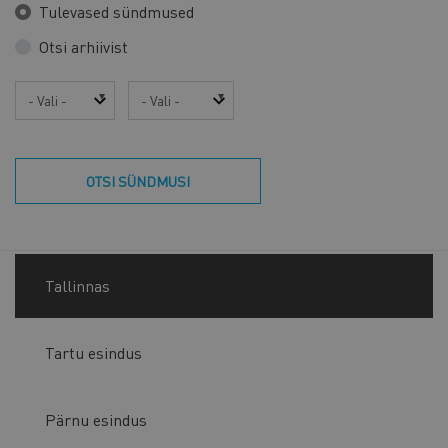
Tulevased sündmused
Otsi arhiivist
Aasta
Kuu
OTSI SÜNDMUSI
Tallinnas
Tartu esindus
Pärnu esindus