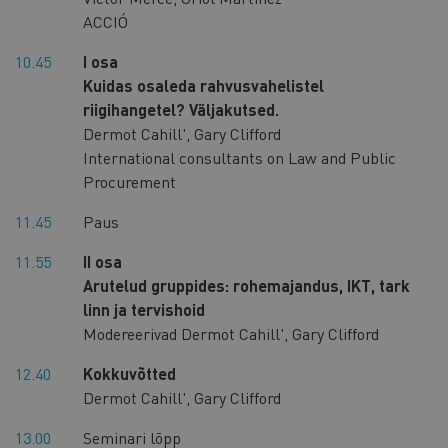
ACCIÓ
10.45
I osa
Kuidas osaleda rahvusvahelistel
riigihangetel? Väljakutsed.
Dermot Cahill', Gary Clifford
International consultants on Law and Public
Procurement
11.45
Paus
11.55
II osa
Arutelud gruppides: rohemajandus, IKT, tark
linn ja tervishoid
Modereerivad Dermot Cahill', Gary Clifford
12.40
Kokkuvõtted
Dermot Cahill', Gary Clifford
13.00
Seminari lõpp