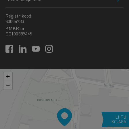
Registrikood
80004733
KMKR nr
EE100559448
+
−
LIITU
KOJAGA