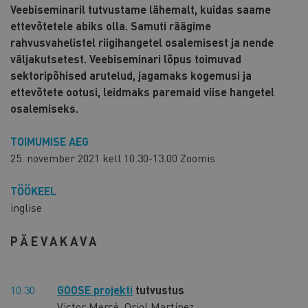
Veebiseminaril tutvustame lähemalt, kuidas saame
ettevõtetele abiks olla. Samuti räägime
rahvusvahelistel riigihangetel osalemisest ja nende
väljakutsetest. Veebiseminari lõpus toimuvad
sektoripõhised arutelud, jagamaks kogemusi ja
ettevõtete ootusi, leidmaks paremaid viise hangetel
osalemiseks.
TOIMUMISE AEG
25. november 2021 kell 10.30-13.00 Zoomis
TÖÖKEEL
inglise
PÄEVAKAVA
10.30
GOOSE projekti
tutvustus
Victor Mercè, Oriol Martínez