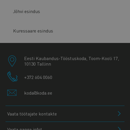
Jõhvi esindus
Kuressaare esindus
Eesti Kaubandus-Tööstuskoda, Toom-Kooli 17,
10130 Tallinn
+372 604 0060
koda@koda.ee
Vaata töötajate kontakte
Vaata panga infot