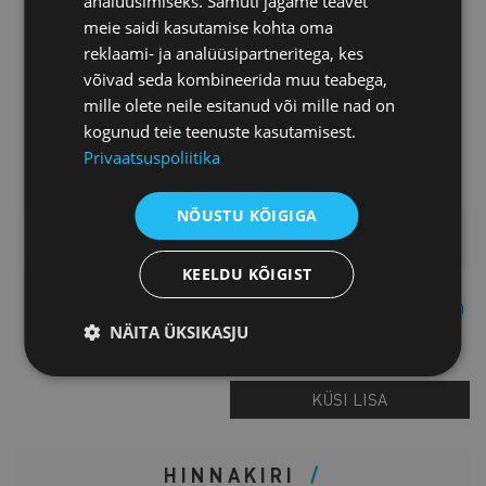
analüüsimiseks. Samuti jagame teavet
meie saidi kasutamise kohta oma
reklaami- ja analüüsipartneritega, kes
võivad seda kombineerida muu teabega,
mille olete neile esitanud või mille nad on
kogunud teie teenuste kasutamisest.
Privaatsuspoliitika
NÕUSTU KÕIGIGA
LISAINFO
KEELDU KÕIGIST
Merit Fimberg-Espuch
NÄITA ÜKSIKASJU
Projektijuht
KÜSI LISA
HINNAKIRI