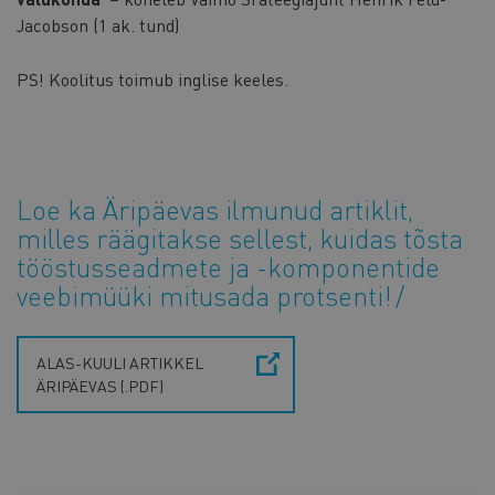
Jacobson (1 ak. tund)
PS! Koolitus toimub inglise keeles.
Loe ka Äripäevas ilmunud artiklit,
milles räägitakse sellest, kuidas tõsta
tööstusseadmete ja -komponentide
veebimüüki mitusada protsenti!
ALAS-KUULI ARTIKKEL
ÄRIPÄEVAS (.PDF)