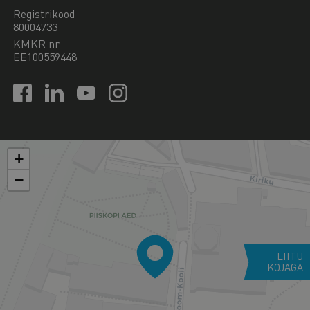
Registrikood
80004733
KMKR nr
EE100559448
+
−
LIITU
KOJAGA