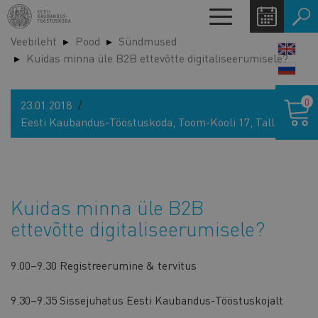
Liigu
Toggle
edasi
navigation
Veebileht
Pood
Sündmused
põhisisu
LANG
Kuidas minna üle B2B ettevõtte digitaliseerumisele?
juurde
SWIT
Ostukor
0
23.01.2018
Eesti Kaubandus-Tööstuskoda, Toom-Kooli 17, Tallinn
Kuidas minna üle B2B
ettevõtte digitaliseerumisele?
9.00–9.30 Registreerumine & tervitus
9.30–9.35 Sissejuhatus Eesti Kaubandus-Tööstuskojalt