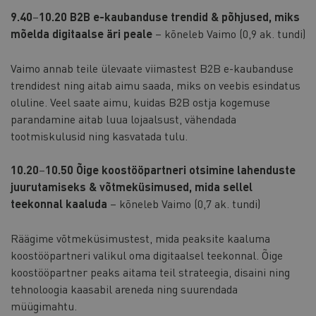
9.40
–
10.20 B2B e-kaubanduse trendid & põhjused, miks
mõelda digitaalse äri peale
– kõneleb Vaimo
(0,9 ak. tundi)
Vaimo annab teile ülevaate viimastest B2B e-kaubanduse
trendidest ning aitab aimu saada, miks on veebis esindatus
oluline. Veel saate aimu, kuidas B2B ostja kogemuse
parandamine aitab luua lojaalsust, vähendada
tootmiskulusid ning kasvatada tulu.
10.20
–
10.50 Õige koostööpartneri otsimine
lahenduste
juurutamiseks & võtmeküsimused, mida sellel
teekonnal kaaluda
– kõneleb Vaimo (0,7 ak. tundi)
Räägime võtmeküsimustest, mida peaksite kaaluma
koostööpartneri valikul oma digitaalsel teekonnal. Õige
koostööpartner peaks aitama teil strateegia, disaini ning
tehnoloogia kaasabil areneda ning suurendada
müügimahtu.