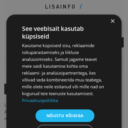
LISAINFO
×
Piret Potisepp
See veebisait kasutab
Teenuste direktor
küpsiseid
KÜSI LISA
Kasutame küpsiseid sisu, reklaamide
isikupärastamiseks ja liikluse
analüüsimiseks. Samuti jagame teavet
HINNAKIRI
meie saidi kasutamise kohta oma
reklaami- ja analüüsipartneritega, kes
võivad seda kombineerida muu teabega,
mille olete neile esitanud või mille nad on
OSTA KOHE!
kogunud teie teenuste kasutamisest.
Privaatsuspoliitika
Liikmele
20 €
+ km, mitteliikmele
40 €
+ km.
Alates 1. jaanuarist 2018 liikmele
25 €
+ km ja
NÕUSTU KÕIGIGA
mitteliikmele
50 €
+ km.