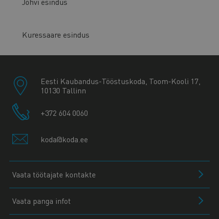
Jõhvi esindus
Kuressaare esindus
Eesti Kaubandus-Tööstuskoda, Toom-Kooli 17,
10130 Tallinn
+372 604 0060
koda@koda.ee
Vaata töötajate kontakte
Vaata panga infot