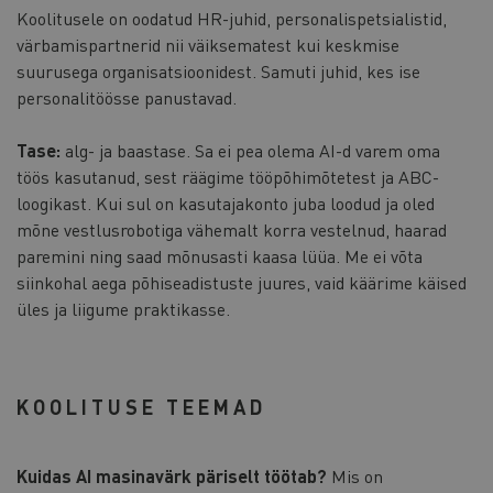
Koolitusele on oodatud HR-juhid, personalispetsialistid,
värbamispartnerid nii väiksematest kui keskmise
suurusega organisatsioonidest. Samuti juhid, kes ise
personalitöösse panustavad.
Tase:
alg- ja baastase. Sa ei pea olema AI-d varem oma
töös kasutanud, sest räägime tööpõhimõtetest ja ABC-
loogikast. Kui sul on kasutajakonto juba loodud ja oled
mõne vestlusrobotiga vähemalt korra vestelnud, haarad
paremini ning saad mõnusasti kaasa lüüa. Me ei võta
siinkohal aega põhiseadistuste juures, vaid käärime käised
üles ja liigume praktikasse.
KOOLITUSE TEEMAD
Kuidas AI masinavärk päriselt töötab?
Mis on