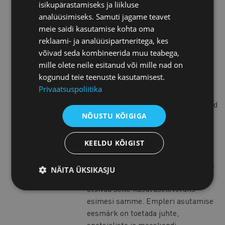
isikupärastamiseks ja liikluse
Üle 15 aasta on ta tegutsenud
analüüsimiseks. Samuti jagame teavet
erinevates personalitöö ja HR-
meie saidi kasutamise kohta oma
valdkonna rollides – alustades
reklaami- ja analüüsipartneritega, kes
värbajast ning jõudes
võivad seda kombineerida muu teabega,
personaliagentuuri tegevjuhi ja
mille olete neile esitanud või mille nad on
koolitaja ametiteni. See kogemus on
kogunud teie teenuste kasutamisest.
andnud talle laia vaate
Privaatsuspoliitika
organisatsioonide toimimisele ning
sellele, kuidas digilahendused saavad
NÕUSTU KÕIGIGA
inimeste tööd tõhusamaks ja
sujuvamaks muuta.
2023. aastal asus ta ettevõtjaks,
KEELDU KÕIGIST
nähes, kuidas tehisintellekt hakkab
töömaailma kiiresti muutma, samas
NÄITA ÜKSIKASJU
kui paljud organisatsioonid alles
otsivad selle kasutuselevõtuks
esimesi samme. Empleri asutamise
eesmärk on toetada juhte,
spetsialiste ja meeskondi