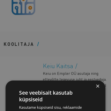
KOOLITAJA
Keiu Kaitsa
Keiu on Empler OÜ asutaja ning
ettevõtte tegevuse juht ja eestvedaja.
×
Töömaastikul on teda alati paelunud
uute tehnoloogiliste lahenduste
See veebisait kasutab
katsetamine, praktiliste tööriistade
küpsiseid
leidmine ning süsteemne
Kasutame küpsiseid sisu, reklaamide
lähenemine nende rakendamisel.