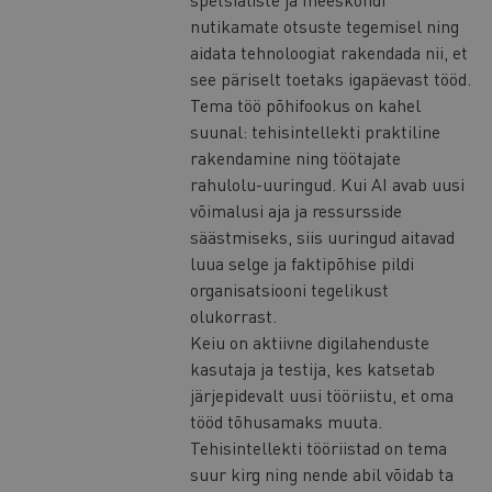
nutikamate otsuste tegemisel ning
aidata tehnoloogiat rakendada nii, et
see päriselt toetaks igapäevast tööd.
Tema töö põhifookus on kahel
suunal: tehisintellekti praktiline
rakendamine ning töötajate
rahulolu-uuringud. Kui AI avab uusi
võimalusi aja ja ressursside
säästmiseks, siis uuringud aitavad
luua selge ja faktipõhise pildi
organisatsiooni tegelikust
olukorrast.
Keiu on aktiivne digilahenduste
kasutaja ja testija, kes katsetab
järjepidevalt uusi tööriistu, et oma
tööd tõhusamaks muuta.
Tehisintellekti tööriistad on tema
suur kirg ning nende abil võidab ta