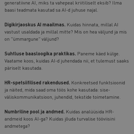
generatiivne AI, miks ta vahepeal kriitiliselt eksib? Ilma
baasi teadmata kasutad sa AI-d juhuse najal.
Digikirjaoskus AI maailmas.
Kuidas hinnata, millal AI
vastust usaldada ja millal mitte? Mis on hea väljund ja mis
on "ümmargune" väljund?
Suhtluse baasloogika praktikas.
Paneme käed külge.
Vaatame koos, kuidas AI-d juhendada nii, et tulemust saaks
päriselt kasutada.
HR-spetsiifilised rakendused.
Konkreetsed funktsioonid
ja näited, mida saad oma töös kohe kasutada: sise-
väliskommunikatsioon, juhendid, tekstide toimetamine.
Numbriline pool ja andmed.
Kuidas analüüsida HR-
andmeid koos AI-ga? Kuidas jõuda turvalise tööviisini
andmetega?