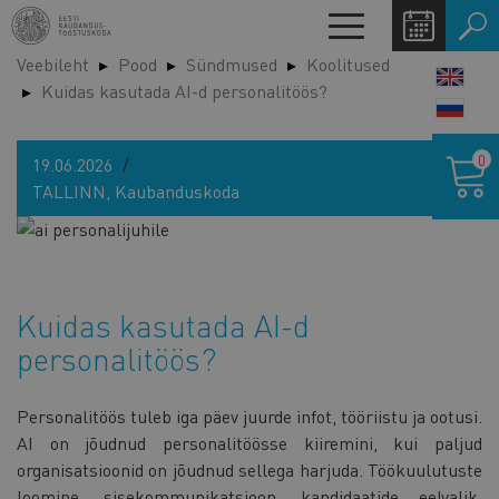
Liigu
Toggle
edasi
navigation
Veebileht
Pood
Sündmused
Koolitused
põhisisu
LANG
Kuidas kasutada AI-d personalitöös?
juurde
SWIT
Ostukor
0
19.06.2026
TALLINN, Kaubanduskoda
Kuidas kasutada AI-d
personalitöös?
Personalitöös tuleb iga päev juurde infot, tööriistu ja ootusi.
AI on jõudnud personalitöösse kiiremini, kui paljud
organisatsioonid on jõudnud sellega harjuda. Töökuulutuste
loomine, sisekommunikatsioon, kandidaatide eelvalik,