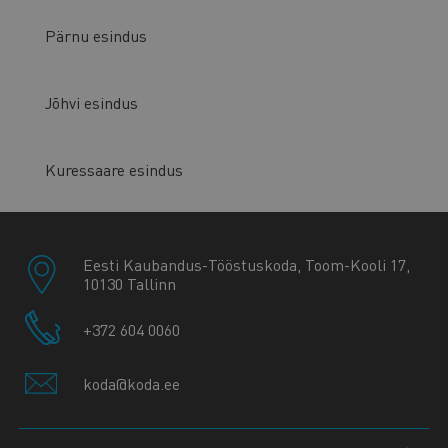
Pärnu esindus
Jõhvi esindus
Kuressaare esindus
Eesti Kaubandus-Tööstuskoda, Toom-Kooli 17,
10130 Tallinn
+372 604 0060
koda@koda.ee