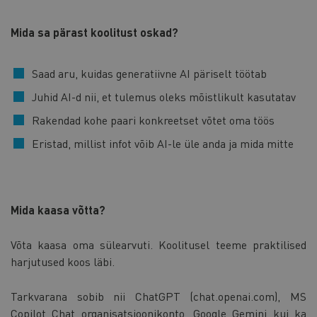
Mida sa pärast koolitust oskad?
Saad aru, kuidas generatiivne AI päriselt töötab
Juhid AI-d nii, et tulemus oleks mõistlikult kasutatav
Rakendad kohe paari konkreetset võtet oma töös
Eristad, millist infot võib AI-le üle anda ja mida mitte
Mida kaasa võtta?
Võta kaasa oma sülearvuti. Koolitusel teeme praktilised
harjutused koos läbi.
Tarkvarana sobib nii ChatGPT (chat.openai.com), MS
Copilot Chat organisatsioonikonto, Google Gemini kui ka