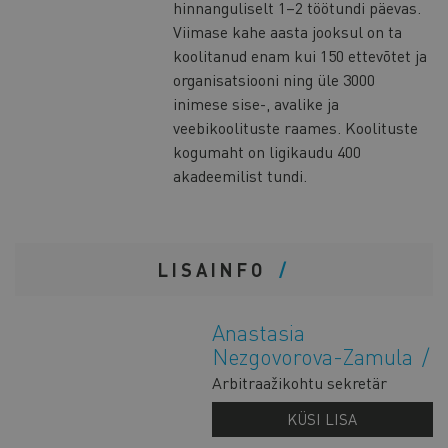
hinnanguliselt 1–2 töötundi päevas.
Viimase kahe aasta jooksul on ta
koolitanud enam kui 150 ettevõtet ja
organisatsiooni ning üle 3000
inimese sise-, avalike ja
veebikoolituste raames. Koolituste
kogumaht on ligikaudu 400
akadeemilist tundi.
LISAINFO
Anastasia
Nezgovorova-Zamula
Arbitraažikohtu sekretär
KÜSI LISA