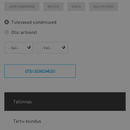
JÄRELVAATAMINE
MESSID
VARIA
VÄLISVISIIDID
Tulevased sündmused
Otsi arhiivist
Aasta
Kuu
OTSI SÜNDMUSI
Tallinnas
Tartu esindus