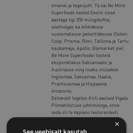
omanik ja tegevjuht. Ta sai Be More
Superfoods tooted Eestis sisse
aastaga ligi 350 müügikohta,
sealhulgas ka kõikidesse
suurematesse jaekettidessse (Selver,
Coop, Prisma, Rimi, Tallinna ja Tartu
kaubamaja, Apollo, Biomarket jne).
Be More Superfoodsi tooteid
eksporditakse Saksamaale ja
Austriasse ning lisaks müüakse
Inglismaa, Saksamaa, Itaalia,
Prantsusmaa ja Hispaania
Amazonis.
Eelnevalt tegeles Kirti aastaid Vigala
Piimatööstuse juhtimisega, enne
seda oli ta Vapiano restoraniketi
Baltikumi ja Soome personalijuht.
×
Ühtekokku on Kirtil
See veebisait kasutab