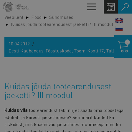
Liigu
Toggle
edasi
navigation
Veebileht
Pood
Sündmused
põhisisu
LANG
Kuidas jõuda tootearendusest jaeketti? III moodul
juurde
SWIT
Ostukor
0
10.04.2019
Eesti Kaubandus-Tööstuskoda, Toom-Kooli 17, Tallinn
Kuidas jõuda tootearendusest
jaeketti? III moodul
Kuidas viia
tootearendust läbi nii, et saada oma toodetega
edukalt ja kiiresti jaekettidesse? Seminaril kuuled ka
riskidest, mis kaasnevad jaekettides müümisega ning ka
seda, kuidas toodet turundada nii, et see jääks poeriiulile