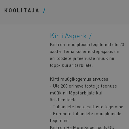
KOOLITAJA
Kirti Asperk
Kirti on müügitööga tegelenud üle 20
aasta. Tema kogemustepagasis on
eri toodete ja teenuste müük nii
lõpp- kui äritarbijale.
Kirti müügikogemus arvudes:
- Üle 200 erineva toote ja teenuse
müük nii lõpptarbijale kui
äriklientidele
- Tuhandete tooteesitluste tegemine
- Kümnete tuhandete müügikõnede
tegemine
Kirti on Be More Superfoods OÜ