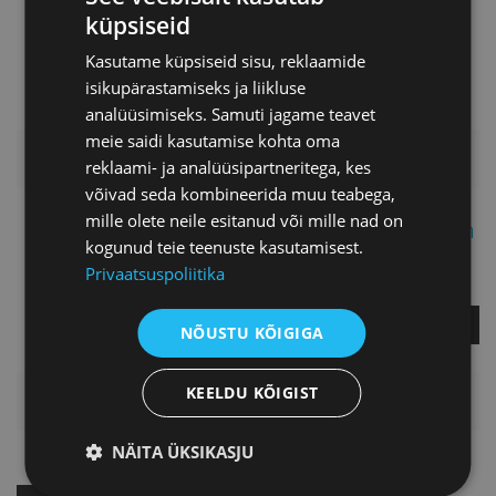
juhtimiskogemust üle 12 aasta.
küpsiseid
Lisaks omab magistrikraadi
õigusteaduses.
Kasutame küpsiseid sisu, reklaamide
isikupärastamiseks ja liikluse
analüüsimiseks. Samuti jagame teavet
meie saidi kasutamise kohta oma
LISAINFO
reklaami- ja analüüsipartneritega, kes
võivad seda kombineerida muu teabega,
mille olete neile esitanud või mille nad on
Merit Fimberg-Espuch
kogunud teie teenuste kasutamisest.
Privaatsuspoliitika
Projektijuht
KÜSI LISA
NÕUSTU KÕIGIGA
KEELDU KÕIGIST
HINNAKIRI
NÄITA ÜKSIKASJU