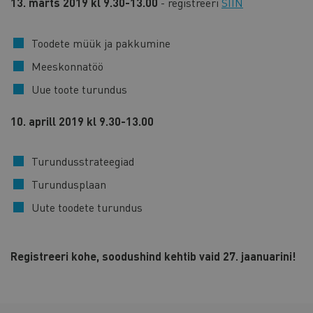
13. märts 2019
kl 9.30-13.00
- registreeri
SIIN
Toodete müük ja pakkumine
Meeskonnatöö
Uue toote turundus
10. aprill 2019 kl 9.30-13.00
Turundusstrateegiad
Turundusplaan
Uute toodete turundus
Registreeri kohe, soodushind kehtib vaid 27. jaanuarini!