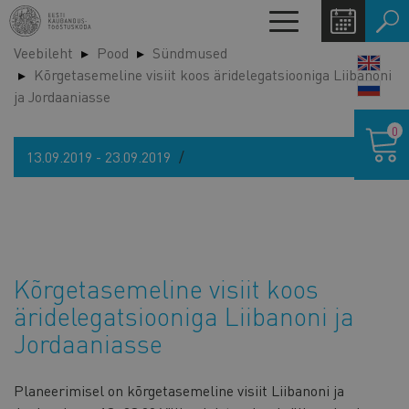
Liigu
Toggle
edasi
navigation
Veebileht
Pood
Sündmused
põhisisu
LANG
Kõrgetasemeline visiit koos äridelegatsiooniga Liibanoni
juurde
SWIT
ja Jordaaniasse
Ostukor
0
13.09.2019 - 23.09.2019
Kõrgetasemeline visiit koos
äridelegatsiooniga Liibanoni ja
Jordaaniasse
Planeerimisel on kõrgetasemeline visiit Liibanoni ja