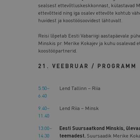
sealsest ettevõtluskeskkonnast, külastavad 
ettevõtteid ning iga osalev ettevõte kohtub vä
huvidest ja koostöösoovidest lähtuvalt.
Reisi lõpetab Eesti Vabariigi aastapäevale püh
Minskis pr. Merike Kokajev ja kuhu osalevad 
koostööpartnerid.
21. VEEBRUAR / PROGRAMM
5.50–
Lend Tallinn – Riia
6.40
9.40–
Lend Riia – Minsk
11.40
13.00–
Eesti Suursaatkond Minskis, üleva
14.30
teemadest.
Suursaadik Merike Kokaj