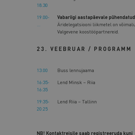
18.30
19.00-
Vabariigi aastapäevale pühendatud
…
Äridelegatsiooni liikmetel on võima
Valgevene koostööpartnereid.
23. VEEBRUAR / PROGRAMM
13.00
Buss lennujaama
16:35-
Lend Minsk – Riia
16:35
19:35-
Lend Riia – Tallinn
20:25
NB! Kontaktreisile saab registreeruda kuni 