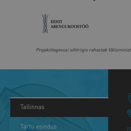
Projektitegevusi sihtriigis rahastab Välismini
Tallinnas
Tartu esindus