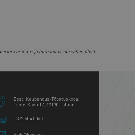
steerium arengu- ja humanitaarabi vahenditest.
+
−
Eesti Kaubandus-Tööstuskoda,
Toom-Kooli 17, 10130 Tallinn
+372 604 0060
koda@koda.ee