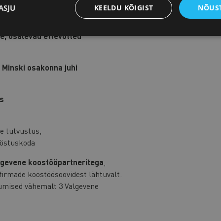
ASJU
KEELDU KÕIGIST
NÕUST
e, osalevad ettevõtted
Minski osakonna juhi
us
te tutvustus,
ööstuskoda
algevene koostööpartneritega
,
firmade koostöösoovidest lähtuvalt.
tumised vähemalt 3 Valgevene