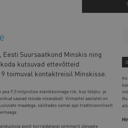
e
 Eesti Suursaatkond Minskis ning
oda kutsuvad ettevõtteid
9 toimuval kontaktreisil Minskisse.
Ko
ka
n pea 9,5 miljonilise elanikkonnaga riik, kus tööjõu- ja
mi
ikud saavad reisida viisavabalt. Viimastel aastatel on
Ro
luvate maadega, säilitades samal ajal traditsiooniliselt
al
enemaaga.
Hi
nduskoja poolt korraldataval seminaril ülevaate