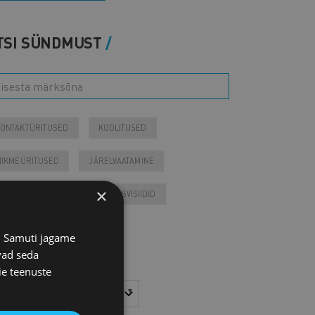
TSI SÜNDMUST
ONTAKTÜRITUSED
KOOLITUSED
IIKMEÜRITUSED
JÄRELVAATAMINE
×
ESSID
VARIA
VÄLISVISIIDID
Tulevased sündmused
s. Samuti jagame
vad seda
Otsi arhiivist
ie teenuste
sta
Kuu