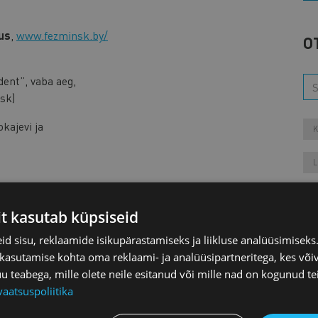
us
,
www.fezminsk.by/
O
dent”, vaba aeg,
sk)
kajevi ja
K
L
M
it kasutab küpsiseid
oja Minski osakonda,
d sisu, reklaamide isikupärastamiseks ja liikluse analüüsimisek
11, Minsk)
 kasutamise kohta oma reklaami- ja analüüsipartneritega, kes või
teabega, mille olete neile esitanud või mille nad on kogunud te
larus”
Aa
vaatsuspoliitika