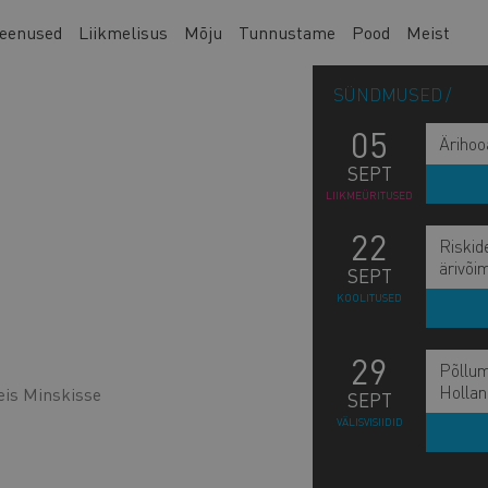
eenused
Liikmelisus
Mõju
Tunnustame
Pood
Meist
SÜNDMUSED
05
Ärihoo
SEPT
LIIKMEÜRITUSED
22
Riskid
ärivõi
SEPT
KOOLITUSED
29
Põllum
Hollan
eis Minskisse
SEPT
VÄLISVISIIDID