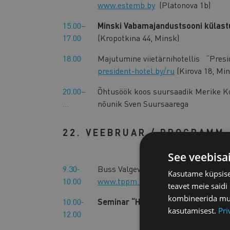
www.estemb.by
(Platonova 1b)
15.00–
Minski Vabamajandustsooni külast
17.00
(Kropotkina 44, Minsk)
18.00
Majutumine viietärnihotellis “Presi
president-hotel.by/ru
(Kirova 18, Min
20.00–
Õhtusöök koos suursaadik Merike Ko
…
nõunik Sven Suursaarega
22. VEEBRUAR / PROGRAMM
See veebisa
9.30-
Buss Valgevene Kaubandus-Tööstusk
Kasutame küpsisei
10.00
www.tppm.by
(Kommunisticheskaya 
teavet meie saidi
kombineerida muu 
10.00-
Seminar “How to do business in Be
kasutamisest.
Pri
12.00