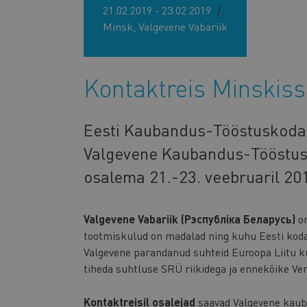
21.02.2019 - 23.02.2019
Minsk, Valgevene Vabariik
Kontaktreis Minskiss
Eesti Kaubandus-Tööstuskoda,
Valgevene Kaubandus-Tööstusk
osalema 21.-23. veebruaril 201
Valgevene Vabariik (Рэспубліка Беларусь)
o
tootmiskulud on madalad ning kuhu Eesti kodan
Valgevene parandanud suhteid Euroopa Liitu kuu
tiheda suhtluse SRÜ riikidega ja ennekõike V
Kontaktreisil osalejad
saavad Valgevene kauba