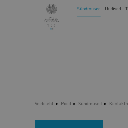
Liigu
Main
Sündmused
Uudised
T
edasi
navigation
põhisisu
juurde
Veebileht
Pood
Sündmused
Kontaktr