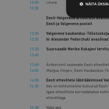
12.00-
Lõuna
NÄITA ÜKSIK
13.30
Eesti-Valgevene ärifoorumi avamin
Eesti ja Valgevene poolelt
13.30-
Valgevene kaubandus-Tööstuskoja 
13.35
hr Alexander Fedorchuki avasõnad
13.35-
Suursaadik Merike Kokajevi tervit
13.40
13.40-
Ärifoorumil osalevate Eesti ettevõte
14.00
Margus Ilmjarv, Eesti Kaubandus-T
14.00-
Eesti ettevõtete läbirääkimised V
16.30
kes on kohtumistele kutsutud Eesti 
Igale ettevõttele korraldatakse koh
ettevõttega.
16.30-
Vaba aeg