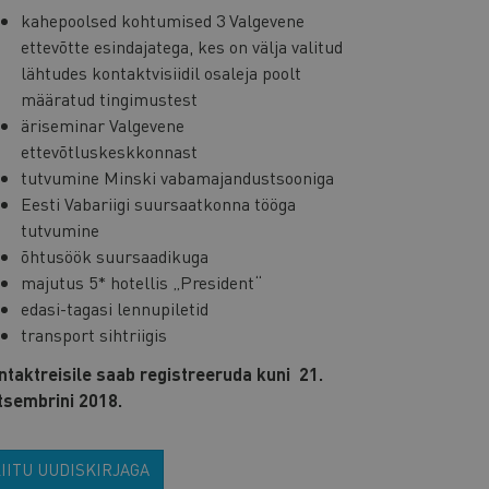
kahepoolsed kohtumised 3 Valgevene
ettevõtte esindajatega, kes on välja valitud
lähtudes kontaktvisiidil osaleja poolt
määratud tingimustest
äriseminar Valgevene
ettevõtluskeskkonnast
tutvumine Minski vabamajandustsooniga
Eesti Vabariigi suursaatkonna tööga
tutvumine
õhtusöök suursaadikuga
majutus 5* hotellis „President“
edasi-tagasi lennupiletid
transport sihtriigis
ntaktreisile saab registreeruda kuni 21.
tsembrini 2018.
IITU UUDISKIRJAGA