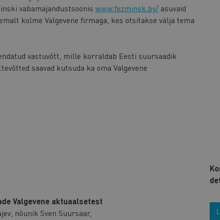
Minski vabamajandustsoonis
www.fezminsk.by/
asuvaid
hemalt kolme Valgevene firmaga, kes otsitakse välja tema
endatud vastuvõtt, mille korraldab Eesti suursaadik
ettevõtted saavad kutsuda ka oma Valgevene
Ko
de
ade Valgevene aktuaalsetest
L
ev, nõunik Sven Suursaar,