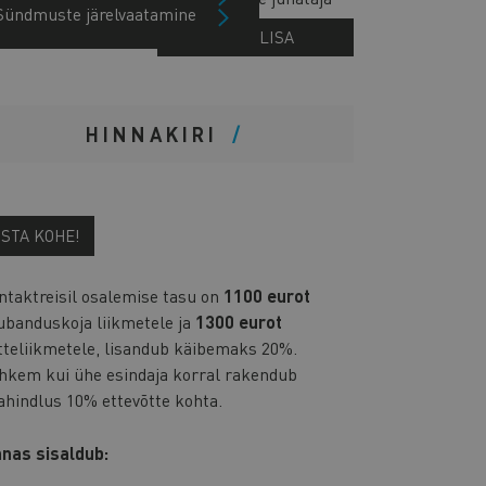
Sündmuste järelvaatamine
KÜSI LISA
HINNAKIRI
OSTA KOHE!
ntaktreisil osalemise tasu on
1100 eurot
ubanduskoja liikmetele ja
1300 eurot
tteliikmetele, lisandub käibemaks 20%.
hkem kui ühe esindaja korral rakendub
lahindlus 10% ettevõtte kohta.
nnas sisaldub: