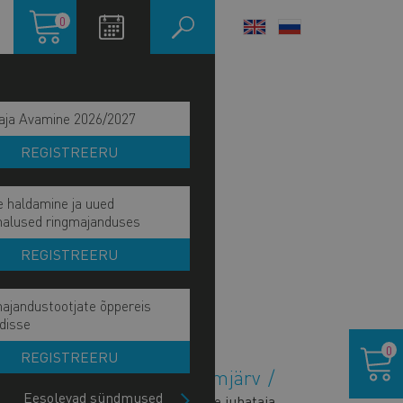
Ostukorv
0
LANGUAGE
SWITCHER
aja Avamine 2026/2027
REGISTREERU
e haldamine ja uued
malused ringmajanduses
REGISTREERU
ajandustootjate õppereis
disse
Ostukor
0
REGISTREERU
Margus Ilmjärv
Eesolevad sündmused
Jõhvi esinduse juhataja